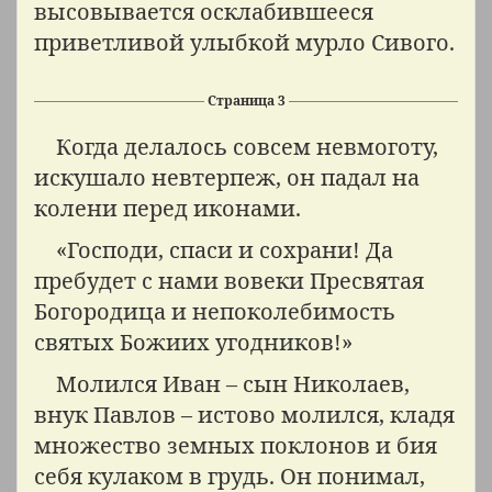
высовывается осклабившееся
приветливой улыбкой мурло Сивого.
Страница 3
Когда делалось совсем невмоготу,
искушало невтерпеж, он падал на
колени перед иконами.
«Господи, спаси и сохрани! Да
пребудет с нами вовеки Пресвятая
Богородица и непоколебимость
святых Божиих угодников!»
Молился Иван – сын Николаев,
внук Павлов – истово молился, кладя
множество земных поклонов и бия
себя кулаком в грудь. Он понимал,