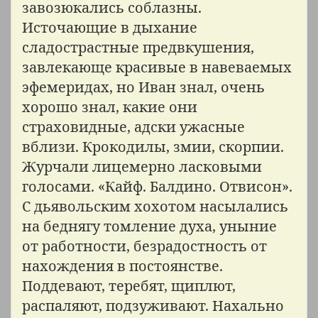
завозюкались соблазны.
Источающие в дыхание
сладострастные предвкушения,
завлекающе красивые в навеваемых
эфемеридах, но Иван знал, очень
хорошо знал, какие они
страховидные, адски ужасные
вблизи. Крокодилы, змии, скорпии.
Журчали лицемерно ласковыми
голосами. «Кайф. Балдино. Отвисон».
С дьявольским хохотом насылались
на беднягу томление духа, уныние
от работности, безрадостность от
нахождения в постоянстве.
Поддевают, теребят, щиплют,
распаляют, подзуживают. Нахально