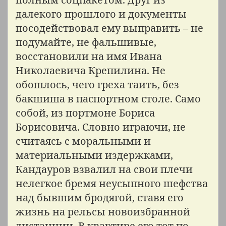
далекого прошлого и документы
посодействовал ему выправить – не
подумайте, не фальшивые,
восстановили на имя Ивана
Николаевича Крепилина. Не
обошлось, чего греха таить, без
бакшиша в паспортном столе. Само
собой, из портмоне Бориса
Борисовича. Словно играючи, не
считаясь с моральными и
материальными издержками,
Кандауров взвалил на свои плечи
нелегкое бремя неусыпного шефства
над бывшим бродягой, ставя его
жизнь на рельсы новоизбранной
дистанции. В квартире его тот по-