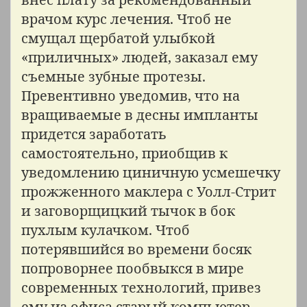
врачом курс лечения. Чтоб не
смущал щербатой улыбкой
«приличных» людей, заказал ему
съемные зубные протезы.
Превентивно уведомив, что на
вращиваемые в десны импланты
придется заработать
самостоятельно, приобщив к
уведомлению циничную усмешечку
прожженного маклера с Уолл-Стрит
и заговорщицкий тычок в бок
пухлым кулачком. Чтоб
потерявшийся во времени босяк
попроворнее пообвыкся в мире
современных технологий, привез
ему из офиса старый компьютер,