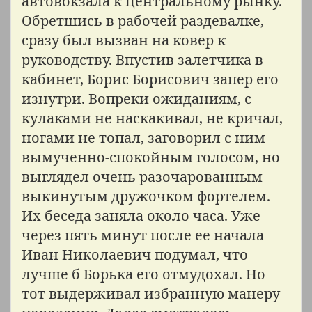
автовокзала к центральному рынку.
Обретшись в рабочей раздевалке,
сразу был вызван на ковер к
руководству. Впустив залетчика в
кабинет, Борис Борисович запер его
изнутри. Вопреки ожиданиям, с
кулаками не наскакивал, не кричал,
ногами не топал, заговорил с ним
вымученно-спокойным голосом, но
выглядел очень разочарованным
выкинутым дружочком фортелем.
Их беседа заняла около часа. Уже
через пять минут после ее начала
Иван Николаевич подумал, что
лучше б Борька его отмудохал. Но
тот выдерживал избранную манеру