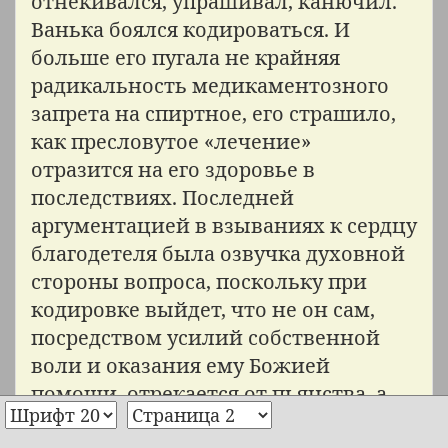
отнекивался, упрашивал, канючил.
Ванька боялся кодироваться. И
больше его пугала не крайняя
радикальность медикаментозного
запрета на спиртное, его страшило,
как пресловутое «лечение»
отразится на его здоровье в
последствиях. Последней
аргументацией в взываниях к сердцу
благодетеля была озвучка духовной
стороны вопроса, поскольку при
кодировке выйдет, что не он сам,
посредством усилий собственной
воли и оказания ему Божией
помощи, отрекается от пьянства, а
его принудит к тому химия. (Да чтоб