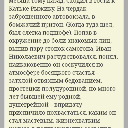
месяца тому назад. Сходил в гости к
Катьке Рыжику. На чердак
заброшенного автовокзала, в
бомжачий притон. (Когда туда шел,
был слегка подшофе). Попав в
окружение до боли знакомых лиц,
выпив пару стопок самогона, Иван
Николаевич расчувствовался, понял,
наикаковенно он соскучился по
атмосфере босяцкого счастья –
затхлой отвязным бедованием,
простецки-полудурошной, но много
лет бывшей ему родной,
душегрейной – впридачу
приспичило похвастаться, каким он
стал мастевым, жизнехватким