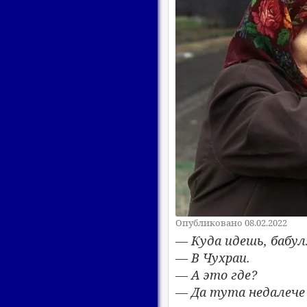
Опубликовано 08.02.2022
— Куда идешь, бабул
— В Чухраи.
— А это где?
— Да тута недалече