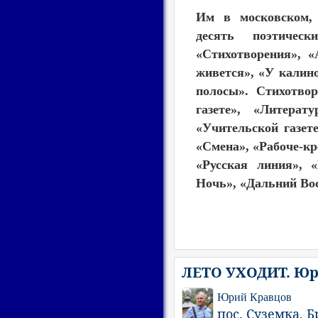
Им в московском, 
десять поэтичес
«Стихотворения», 
живется», «У калин
полосы». Стихотво
газете», «Литерат
«Учительской газет
«Смена», «Рабоче-к
«Русская линия», 
Ночь», «Дальний Вос
ЛЕТО УХОДИТ. Юр
Юрий Кравцов
пос. Суземка, Б