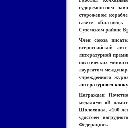
Работал колхозны
судоремонтном зав
сторожевом корабле
газете «Балтиец»
Суземском районе Бр
Член союза писате
всероссийской лит
литературной преми
поэтических миниат
лауреатом междунар
учрежденного жур
литературного конку
Награжден Почетно
медалями
«В памят
Шолохова», «
100 ле
удостоен нагрудно
Федерации».