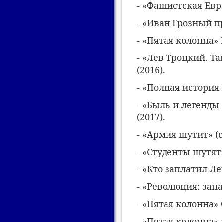
- «Фашистская Евро
- «Иван Грозный п
- «Пятая колонна»
- «Лев Троцкий. Т
(2016).
- «Полная история 
- «Быль и легенды
(2017).
- «Армия шутит» (
- «Студенты шутят
- «Кто заплатил Ле
- «Революция: запа
- «Пятая колонна» 
- «Пятая колонна» 