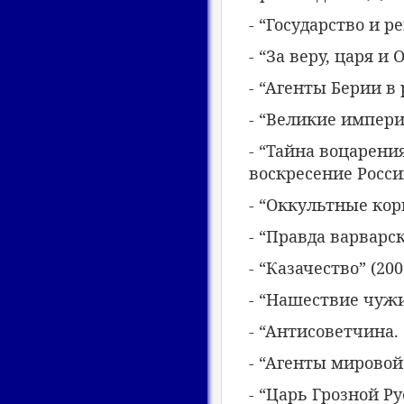
- “Государство и р
- “За веру, царя и 
- “Агенты Берии в 
- “Великие импери
- “Тайна воцарени
воскресение России»
- “Оккультные кор
- “Правда варварск
- “Казачество” (2007
- “Нашествие чужих
- “Антисоветчина. 
- “Агенты мировой 
- “Царь Грозной Р