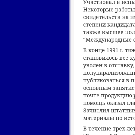
Участвовал в исп
Некоторые работы 
свидетельств на и
степени кандидата
также высшее пол
“Международные о
В конце 1991 г. т
становилось все ху
уволен в отставку
полупарализованн
публиковаться в п
основным занятием
почте продукцию р
помощь оказал гл
Зачислил штатным
материалы по ист
В течение трех л