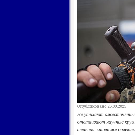
Опубликовано 25.09.2025
Не утихают ожесточенные 
отстаивают научные круги,
течения, столь же далекие.