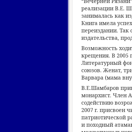
“Вечерней Рязани”,
реализации В.Е. Ш
занималась как из
Книга имела успех
переиздании. Так 
издательства, про
Возможность ходит
крещения. В 2005 
Литературный фон
союзов. Женат, три
Варвара (мама внук
В.Е.Шамбаров при
монархист. Член 
содействию возрож
2007 г. присвоен 
патриотической р
и походный атама