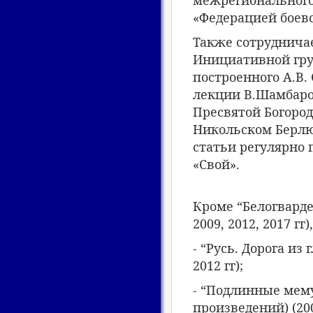
межрегионального
«Федерацией боево
Также сотрудничае
Инициативной гру
построенного А.В.
лекции В.Шамбаро
Пресвятой Богород
Никольском Берлюк
статьи регулярно
«Свой».
Кроме “Белогвардей
2009, 2012, 2017 г
- “Русь. Дорога из 
2012 гг);
- “Подлинные мем
произведений) (200