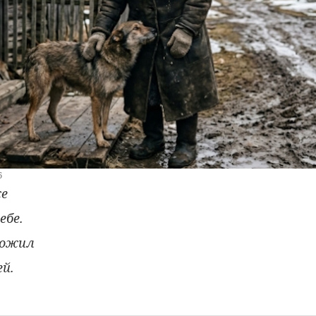
6
же
ебе.
дожил
ей.