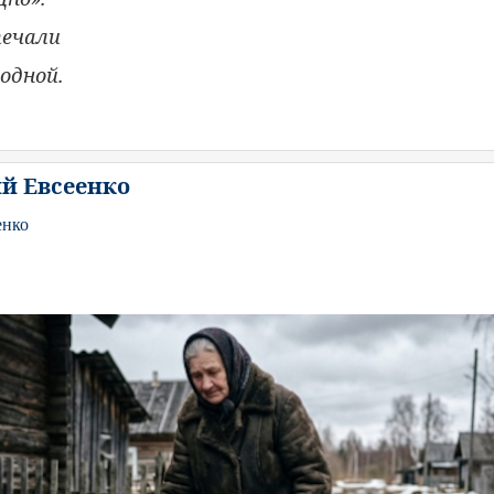
печали
одной.
й Евсеенко
енко