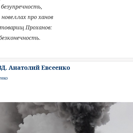
 безупречность,
новеллах про ханов
товарищ Проханов:
безконечность.
Д. Анатолий Евсеенко
енко