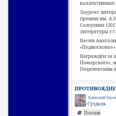
коллективных с
Лауреат литера
премии им. А.И
Солоухина (201
литературы г.Су
Песни Анатолия
«Подмосковье»,
Награждён за 
Пожарского», 
Георгиевским к
ПРОТИВОЯДИЕ.
Анатолий Евсе
Суздаль
Поэзия