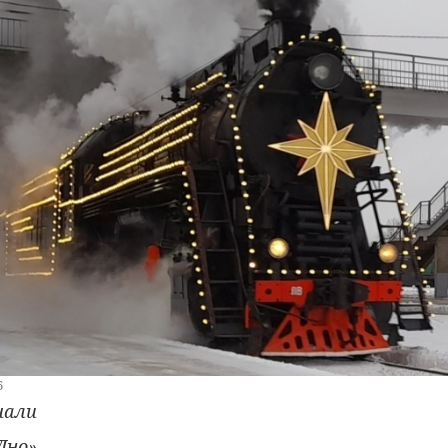
6
чали
Дно».