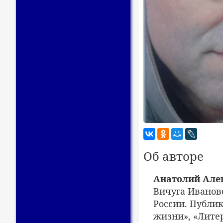
Об авторе
Анатолий Але
Вичуга Ивановс
России. Публик
жизни», «Литер