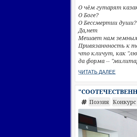
О чём гутарят каза
О Боге?
О Бессмертии души?
Да,нет
Мешает нам земны
Привязаннность к т
что кличут, как "лю
да форма -- "милита
ЧИТАТЬ ДАЛЕЕ
"СООТЕЧЕСТВЕНН
Поэзия
Конкурс 