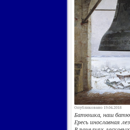
Опубликовано 19.04.2018
Батюшка, наш батю
Ересь инославная ле
В поцелуях ласковы