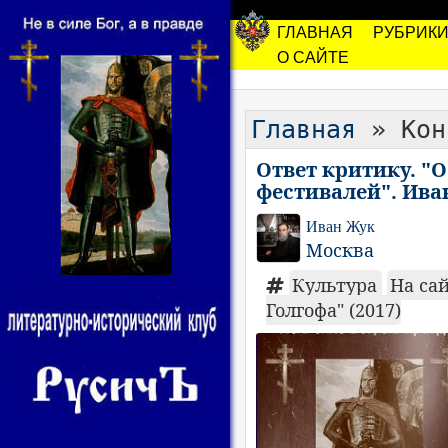
ГЛАВНАЯ
РУБРИК
О САЙТЕ
Главная
» Кон
Ответ критику. "
фестивалей". Ива
Иван Жук
Москва
Культура
На са
Голгофа" (2017)