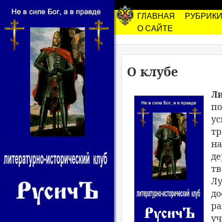
ГЛАВНАЯ
РУБРИК
О САЙТЕ
О клубе
Ли
по
ус
тр
на
де
тв
Лу
до
ра
уч