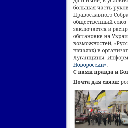
Да и ныне, в услови
большая часть руков
Православного Собр
общественный союз н
заключается в расп
обстановке на Украи
возможностей, «Русс
началах) в организ
Луганщины. Информа
Новороссии»
.
С нами правда и Бог
Почта для связи:
po