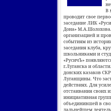
не
В 
проводит свое перв
заседание ЛИК «Руси
Дона» М.А.Шолохова
организацией и про
событиям из истории
заседания клуба, кр
школьниками и студ
«РусичЪ» появляютс
г.Луганска и област
донских казаков СКР
Луганщины. Что зас
действиях. Для усил
отстаивания своих и
инициативная групп
объединившей в свои
дальнейшем деятель