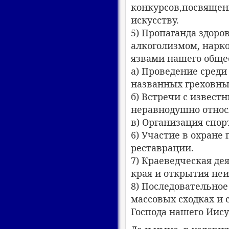
конкурсов,посвященн
искусству.
5) Пропаганда здоро
алкоголизмом, нарк
язвами нашего обще
а) Проведение среди
названных греховны
б) Встречи с извес
неравнодушно относ
в) Организация спо
6) Участие в охране
реставрации.
7) Краеведческая де
края и открытия неи
8) Последовательно
массовых сходках и 
Господа нашего Иис