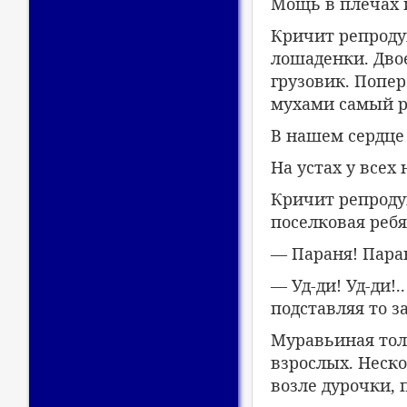
Мощь в плечах 
Кричит репроду
лошаденки. Дво
грузовик. Попе
мухами самый р
В нашем сердце 
На устах у всех
Кричит репродук
поселковая реб
— Параня! Пара
— Уд-ди! Уд-ди!
подставляя то з
Муравьиная тол
взрослых. Неск
возле дурочки,