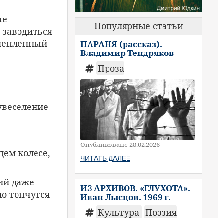
ые
Популярные статьи
 заводиться
блепленный
ПАРАНЯ (рассказ).
Владимир Тендряков
Проза
 увеселение —
Опубликовано 28.02.2026
щем колесе,
ЧИТАТЬ ДАЛЕЕ
ий даже
ИЗ АРХИВОВ. «ГЛУХОТА».
но топчутся
Иван Лысцов. 1969 г.
Культура
Поэзия