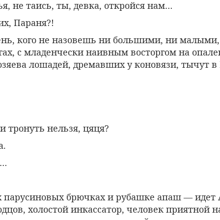
я, не таись, ты, девка, откройся нам…
их, Параня?!
ень, кого не назовешь ни большими, ни малыми,
гах, с младенчески наивным восторгом на опал
озяева лошадей, дремавших у коновязи, тычут 
и тронуть нельзя, цяця?
а.
я…
 парусиновых брючках и рубашке апаш — идет
дцов, холостой инкассатор, человек приятной н