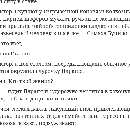
и силу в стане…
ктор. Скучают у изгрызенной коновязи колхозн
е парней-шоферов мучают ручкой не желающий
рек крыльца чайной-тошниловки сладко спит о
азвеселый человек в поселке — Симаха Бучило.
это имя,
 наш Сталин…
тор, а под столбом, посреди площади, обычное
ятня окружила дурочку Параню.
ня! Кто твой жених?
.. — гудит Парапя и судорожно вертится в хохочу
ад, то бок под щипки и тычки.
чея, легкая давка, ликующий визг, привлекающ
олько почтенных отцов семейств заинтересован
 похохатывают, подзуживают: