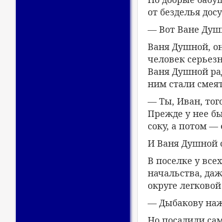
от безделья до
— Вот Ване Ду
Ваня Душной, о
человек серьез
Ваня Душной ра
ним стали смеят
— Ты, Иван, то
Прежде у нее бы
соку, а потом 
И Ваня Душной с
В поселке у вс
начальства, даж
округе легково
— Дыбакову наж
Но посадили сам