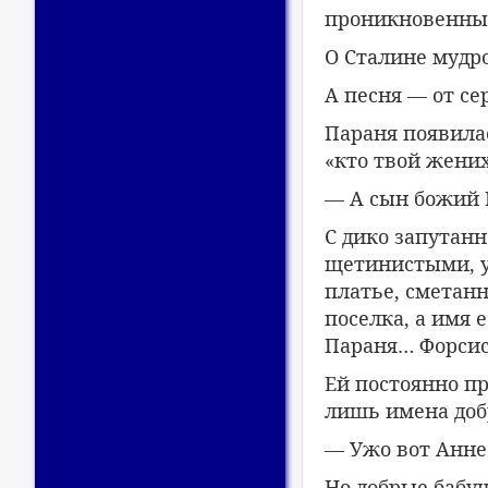
проникновенны
О Сталине мудро
А песня — от се
Параня появилас
«кто твой жени
— А сын божий И
С дико запутанн
щетинистыми, у
платье, сметан
поселка, а имя
Параня… Форсис
Ей постоянно п
лишь имена доб
— Ужо вот Анне
Но добрые бабу