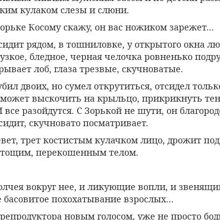
им кулаком слезы и слюни.
рьке Косому скажу, он вас ножиком зарежет…
сидит рядом, в тошниловке, у открытого окна лю
узкое, бледное, черная челочка ровненько подр
рывает лоб, глаза трезвые, скучноватые.
убил двоих, но сумел открутиться, отсидел только
 может выскочить на крыльцо, прикрикнуть тен
 все разойдутся. С Зорькой не шути, он благород
сидит, скучновато посматривает.
евет, трет костистым кулачком лицо, дрожит п
 тощим, перекошенным телом.
олчея вокруг нее, и ликующие вопли, и звенящи
ое басовитое похохатывание взрослых…
репродуктора новым голосом, уже не просто бод