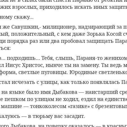
сужих взрослых, приходилось искать иных защит
шному скажу…
н же Савушкин,- милиционер, надзирающий за п
ный, положительный, с кем даже Зорька Косой с
ди порядка раз или два пробовал защищать Пара
ься:
го… подходишь… Тебя, слышь, Параня-то женихом
л Иисус Христос, нынче ты на замену. Ты ведь 
— форма, светлые пуговицы. Юродивые светленьк
тал исчезать с улицы, как только появлялась П
ех на языке было имя Дыбакова — наистарший ср
е пешком по улицам не ходил, ездил на единств
й машине — тонкоколесом «газике» с брезентовы
алуюсь — в тюрьму вас засадит.
ого Дыбакова, на поверку оказалось — в красны