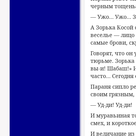
черным тощеньк
— Ужо… Ужо… Зо
А Зорька Косой 
веселье — лицо 
самые брови, ск
Говорят, что он 
тюрьме. Зорька
вы-и! Шабаш!» И
часто… Сегодня 
Параня сипло р
своим грязным,
— Уд-ди! Уд-ди!
И муравьиная т
смех, и коротк
И величание из 