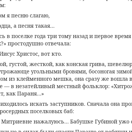
м:
м я песню слагаю,
рдца, а песня такая…
ь в поселке года три тому назад и первое время
х?» простодушно отвечала:
исус Христос, вот кто.
ой, густой, жесткой, как конская грива, шевелюр
грожающе угольными бровями, босоногая зимой 
ном из клейменного мешка, она сразу же вошла 
 ее — в незатейливый местный фольклор: «Хитро
т, как Параня…»
риходилось искать заступников. Сначала она пр
росердных поселковых баб:
 Митриевне нажалуюсь… Бабушке Губиной ужо
шки не в силах были спасти Параню от ребятни