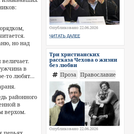
ников:
орядком,
Опубликовано 22.06.2026
читается.
ЧИТАТЬ ДАЛЕЕ
ню, но над
Три христианских
рассказа Чехова о жизни
 величает.
без любви
мужчина в
Проза
Православие
ое-то любят…
араня.
едь районного
енной в
м верхом.
Опубликовано 22.06.2026
х перьях