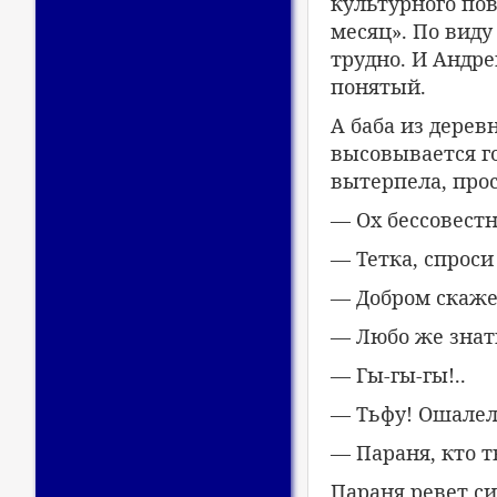
культурного по
месяц». По виду
трудно. И Андре
понятый.
А баба из дерев
высовывается го
вытерпела, прос
— Ох бессовестн
— Тетка, спроси
— Добром скаже
— Любо же зна
— Гы-гы-гы!..
— Тьфу! Ошалелы
— Параня, кто т
Параня ревет с