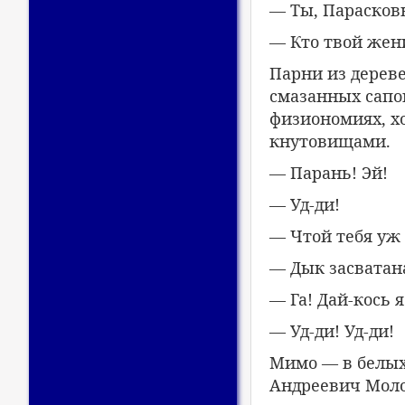
— Ты, Парасковь
— Кто твой жен
Парни из дерев
смазанных сапо
физиономиях, х
кнутовищами.
— Парань! Эй!
— Уд-ди!
— Чтой тебя уж 
— Дык засватан
— Га! Дай-кось 
— Уд-ди! Уд-ди!
Мимо — в белых
Андреевич Моло