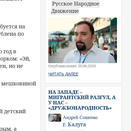
Русское Народное
Движение
буется на
ублена по
 год в
орком: «Эй,
ен, но не
Опубликовано 20.06.2026
ЧИТАТЬ ДАЛЕЕ
од мешковиной
НА ЗАПАДЕ –
МИГРАНТСКИЙ РАЗГУЛ, А
У НАС –
«ДРУЖБОНАРОДНОСТЬ»
й детский
Андрей Сошенко
г. Калуга
рым, а