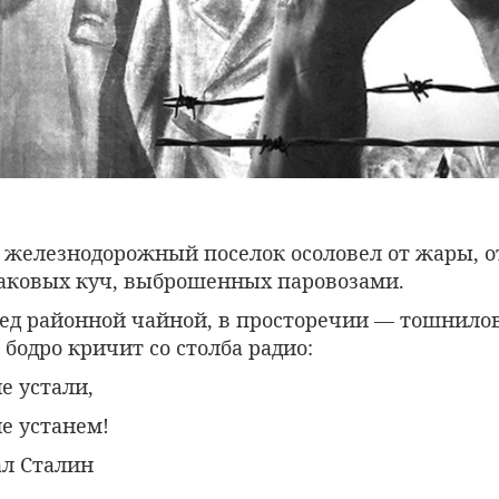
железнодорожный поселок осоловел от жары, от
аковых куч, выброшенных паровозами.
ед районной чайной, в просторечии — тошниловк
 бодро кричит со столба радио:
е устали,
е устанем!
л Сталин