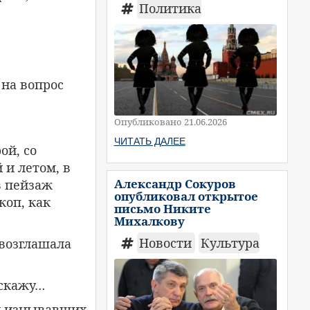
Политика
 на вопрос
Опубликовано 21.06.2026
ЧИТАТЬ ДАЛЕЕ
ой, со
и летом, в
Александр Сокуров
в пейзаж
опубликовал открытое
жоп, как
письмо Никите
Михалкову
Новости
Культура
овозглашала
 скажу…
 и изнывавших