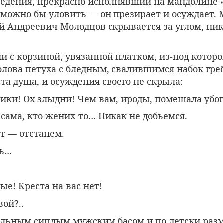
ведения, прекрасно исполнявший на мандолине 
 можно бы уловить — он презирает и осуждает. 
й Андреевич Молодцов скрывается за углом, ни
ни с корзиной, увязанной платком, из-под которо
лова петуха с бледным, свалившимся набок гре
та душа, и осуждения своего не скрыла:
ики! Ох злыдни! Чем вам, ироды, помешала убог
 сама, кто жених-то… Никак не добьемся.
т — отстанем.
ть…
е! Креста на вас нет!
вой?..
ильным сиплым мужским басом и по-детски раз