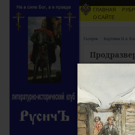
ГЛАВНАЯ
РУБ
О САЙТЕ
Галерея
Картины И.А. В
Продразвер