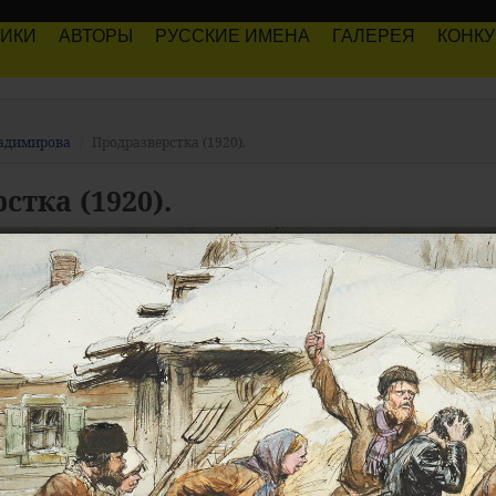
РИКИ
АВТОРЫ
РУССКИЕ ИМЕНА
ГАЛЕРЕЯ
КОНК
ладимирова
Продразверстка (1920).
стка (1920).