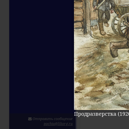
Продразверстка (1920
Отправить сообщение
pochta@likorg.ru