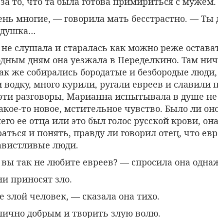
за то, что та была готова примириться с мужем.
ень многие, — говорила мать бесстрастно. — Ты
едушка…
не слушала и старалась как можно реже остават
одным дням она уезжала в Переделкино. Там нич
ак же собирались бородатые и безбородые люди
 водку, много курили, ругали евреев и славили п
 эти разговоры, Марианна испытывала в душе не
акое-то новое, мстительное чувство. Было ли он
го ее отца или это был голос русской крови, она
аться и понять, правду ли говорил отец, что евр
авистливые люди.
 вы так не любите евреев? — спросила она одна
и приносят зло.
 злой человек, — сказала она тихо.
ично добрым и творить злую волю.