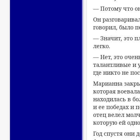
— Потому что он
Он разговаривал 
говорил, было 
— Значит, это 
легко.
— Нет, это оче
талантливые и у
где никто не по
Марианна закрыв
которая воевал
находилась в бо
и ее победах и 
отец велел молч
которую ей одно
Год спустя они 