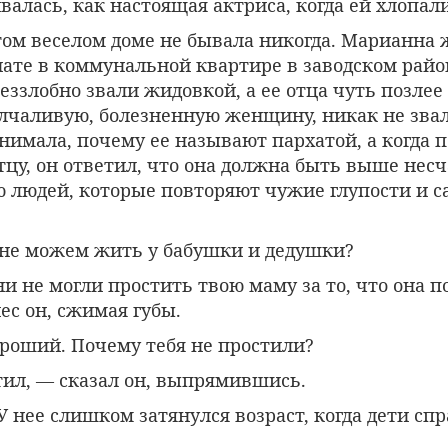
валась, как настоящая актриса, когда ей хлопали
том веселом доме не бывала никогда. Марианна 
ате в коммунальной квартире в заводском райо
беззлобно звали жидовкой, а ее отца чуть позлее
олчаливую, болезненную женщину, никак не звал
имала, почему ее называют пархатой, а когда п
цу, он ответил, что она должна быть выше нес
 людей, которые повторяют чужие глупости и с
не можем жить у бабушки и дедушки?
и не могли простить твою маму за то, что она 
ес он, сжимая губы.
ороший. Почему тебя не простили?
тил, — сказал он, выпрямившись.
У нее слишком затянулся возраст, когда дети с