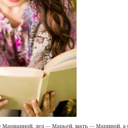
е Марианной, дед — Марьей, мать — Мариной, а