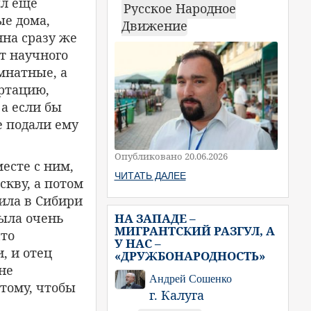
ыл еще
Русское Народное
ые дома,
Движение
нна сразу же
т научного
мнатные, а
ртацию,
 а если бы
е подали ему
Опубликовано 20.06.2026
есте с ним,
ЧИТАТЬ ДАЛЕЕ
скву, а потом
жила в Сибири
была очень
НА ЗАПАДЕ –
МИГРАНТСКИЙ РАЗГУЛ, А
что
У НАС –
, и отец
«ДРУЖБОНАРОДНОСТЬ»
не
Андрей Сошенко
 тому, чтобы
г. Калуга