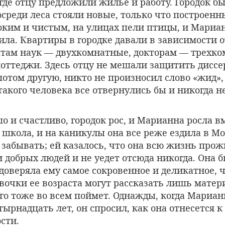
где отцу предложили жилье и работу. Городок б
реди леса стояли новые, только что построенн
оким и чистым, на улицах пели птицы, и Мариа
ила. Квартиры в городке давали в зависимости о
атам наук — двухкомнатные, докторам — трехко
оттеджи. Здесь отцу не мешали защитить диссе
 потом другую, никто не произносил слово «жид»,
 такого человека все отвернулись бы и никогда н
 и счастливо, городок рос, и Марианна росла вм
 школа, и на каникулы она все реже ездила в Мо
е забывать; ей казалось, что она всю жизнь про
 добрых людей и не уедет отсюда никогда. Она 
 доверяла ему самое сокровенное и деликатное, 
очки ее возраста могут рассказать лишь матери
его тоже во всем поймет. Однажды, когда Мариан
ырнадцать лет, он спросил, как она отнесется к
ости.