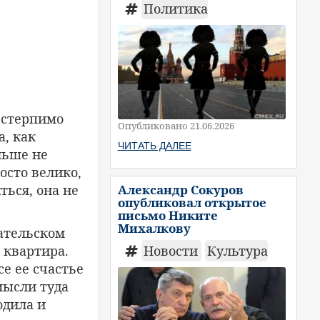
Политика
нестерпимо
Опубликовано 21.06.2026
а, как
ЧИТАТЬ ДАЛЕЕ
льше не
осто велико,
Александр Сокуров
ться, она не
опубликовал открытое
письмо Никите
Михалкову
сательском
Новости
Культура
 квартира.
е ее счастье
мысли туда
одила и