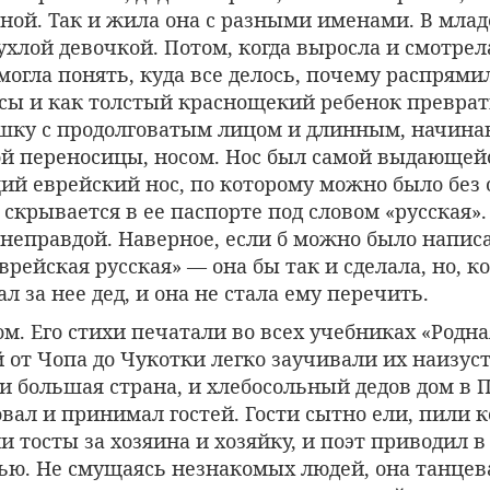
ной. Так и жила она с разными именами. В мла
ухлой девочкой. Потом, когда выросла и смотрел
могла понять, куда все делось, почему распрями
сы и как толстый краснощекий ребенок преврат
шку с продолговатым лицом и длинным, начина
кой переносицы, носом. Нос был самой выдающей
ий еврейский нос, по которому можно было без
 скрывается в ее паспорте под словом «русская».
неправдой. Наверное, если б можно было написа
врейская русская» — она бы так и сделала, но, к
л за нее дед, и она не стала ему перечить.
ом. Его стихи печатали во всех учебниках «Родна
от Чопа до Чукотки легко заучивали их наизуст
и большая страна, и хлебосольный дедов дом в 
вал и принимал гостей. Гости сытно ели, пили 
и тосты за хозяина и хозяйку, и поэт приводил 
ю. Не смущаясь незнакомых людей, она танцева