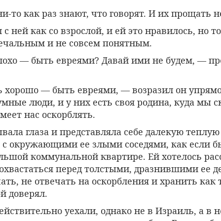
и-то как раз знают, что говорят. И их прощать н
с ней как со взрослой, и ей это нравилось, но то
печальным и не совсем понятным.
плохо — быть евреями? Давай ими не будем, — п
нь хорошо — быть евреями, — возразил он упрям
мные люди, и у них есть своя родина, куда мы с
смеет нас оскорблять.
ала глаза и представляла себе далекую теплую 
а с окружающими ее злыми соседями, как если б
льшой коммунальной квартире. Ей хотелось рас
похвастаться перед толстыми, дразнившими ее д
ать, не отвечать на оскорбления и хранить как 
й доверял.
действительно уехали, однако не в Израиль, а в