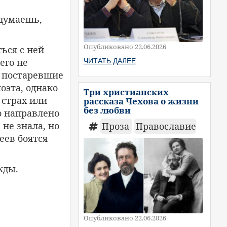
 думаешь,
Опубликовано 22.06.2026
ься с ней
его не
ЧИТАТЬ ДАЛЕЕ
, постаревшие
оэта, однако
Три христианских
 страх или
рассказа Чехова о жизни
без любви
о направлено
 не знала, но
Проза
Православие
еев боятся
жды.
Опубликовано 22.06.2026