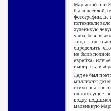
Марьяной или Я
была веселой, п
фотографии, не 
потемнели воло
худенькую деву
у лба, безо вся
лица — настоящ
определить, что
не было полной 
еврейка» или «е
выбирать, выбра
Дед ее был поэт
миллионы детей 
стихи пела песн
на них существо
водку, поднимал
маленькую Марь