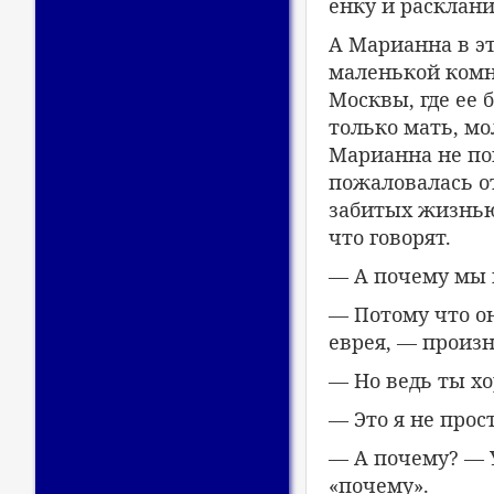
енку и расклани
А Марианна в э
маленькой комн
Москвы, где ее 
только мать, м
Марианна не пон
пожаловалась от
забитых жизнью
что говорят.
— А почему мы 
— Потому что он
еврея, — произн
— Но ведь ты х
— Это я не прос
— А почему? — 
«почему».