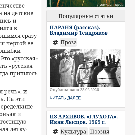
денчестве
а на детские
Популярные статьи
лись и
ПАРАНЯ (рассказ).
ился в
Владимир Тендряков
вшимся сразу
Проза
ся чертой ее
 ошибки
 Это «русская»
ть «русская
огда пришлось
Опубликовано 28.02.2026
я речь», и
ь. На эти
ЧИТАТЬ ДАЛЕЕ
Переделкине
коньяк и
ИЗ АРХИВОВ. «ГЛУХОТА».
в гостиную
Иван Лысцов. 1969 г.
ла летку-
Культура
Поэзия