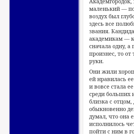
Академгородок, 
маленький — пос
воздух был глуб
здесь все полюб
звания. Кандид
академикам — к
сначала одну, а
произнес, то от
руки.
Они жили хорошо
ей нравилась ее
и вовсе стала е
среди больших и
близка с отцом,
обыкновенно дев
думал, что она 
исполнилось чет
пойти с ним в г