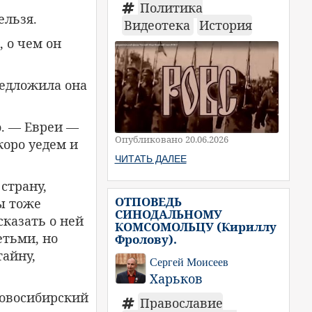
Политика
ельзя.
Видеотека
История
, о чем он
редложила она
о. — Евреи —
Опубликовано 20.06.2026
коро уедем и
ЧИТАТЬ ДАЛЕЕ
страну,
ОТПОВЕДЬ
ы тоже
СИНОДАЛЬНОМУ
сказать о ней
КОМСОМОЛЬЦУ (Кириллу
етьми, но
Фролову).
тайну,
Сергей Моисеев
Харьков
 новосибирский
Православие