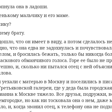
опнула она в ладоши.
енькому мальчику и его маме.
чику?
ему брату.
 дошло, что он имеет в виду, а потом сделалось 
дно, что она едва не задохнулась и почувствовал
елом, и бросилась бежать, только бы никогда бо
аскового обманчивого голоса. Горе ее было не пр
тешно, и, сколько ни пытался отец с ней объясни
слова.
 уехали с матерью в Москву и поселились в пи
ретьяковской галереи, где у деда была городская
нна к Москве тяжело. Все друзья, подружки, вс
емгородке, но как ни тосковала она о нем, даже 
ло, и, когда звонил отец, к телефону она не подх