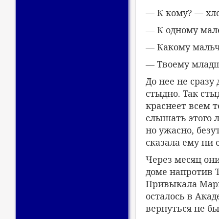
— К кому? — хл
— К одному мал
— Какому маль
— Твоему младш
До нее не сразу
стыдно. Так сты
краснеет всем т
слышать этого л
но ужасно, безу
сказала ему ни 
Через месяц они
доме напротив Т
Привыкала Мариа
осталось в Акад
вернуться не бы