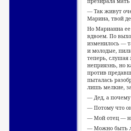
презирала мать 
— Так живут оч
Марина, твой д
Но Марианна ее 
вдвоем. По вых
изменилось — т
и молодые, пили
теперь, слушая
неприязнь, но к
против предавше
пыталась разобр
лишь мелкие, з
— Дед, а почему
— Потому что он
— Мой отец — не
— Можно быть л