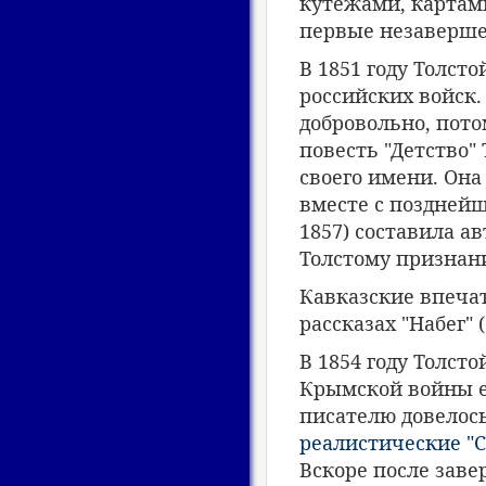
кутежами, картами
первые незаверше
В 1851 году Толст
российских войск.
добровольно, пот
повесть "Детство"
своего имени. Она
вместе с позднейш
1857) составила 
Толстому признан
Кавказские впеча
рассказах "Набег" (
В 1854 году Толст
Крымской войны ег
писателю довелось
реалистические "С
Вскоре после зав