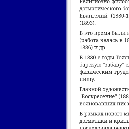
Религиозно-филос
догматического бо
Евангелий" (1880-1
(1893).
В это время были 
(работа велась в 1
1886) и др.
В 1880-е годы Тол
барскую "забаву" 
физическим трудом
пищу.
Главной художеств
"Воскресение" (18
волновавших писа
В рамках нового 
догматики и крити
последовала реак