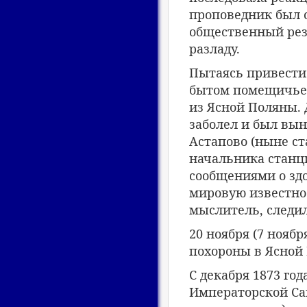
проповедник был 
общественный рез
разладу.
Пытаясь привести 
бытом помещичьей 
из Ясной Поляны. 
заболел и был вы
Астапово (ныне ст
начальника станци
сообщениями о здо
мировую известнос
мыслитель, следил
20 ноября (7 ноябр
похороны в Ясной
С декабря 1873 го
Императорской Са