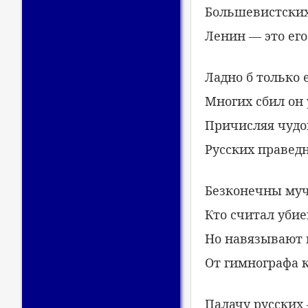
Большевистских
Ленин — это его
Ладно б только е
Многих сбил он 
Причисляя чудо
Русских праведн
Безконечны му
Кто считал убие
Но навязывают 
От гимнографа 
Палачу русских 