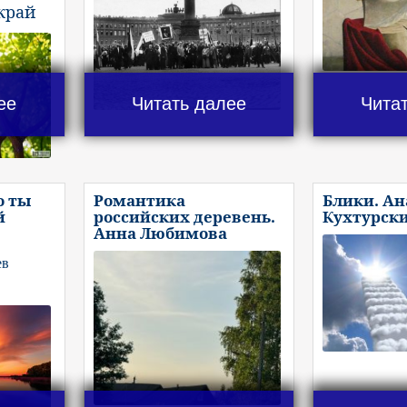
край
ее
Читать далее
Чита
о ты
Романтика
Блики. А
й
российских деревень.
Кухтурск
Анна Любимова
ев