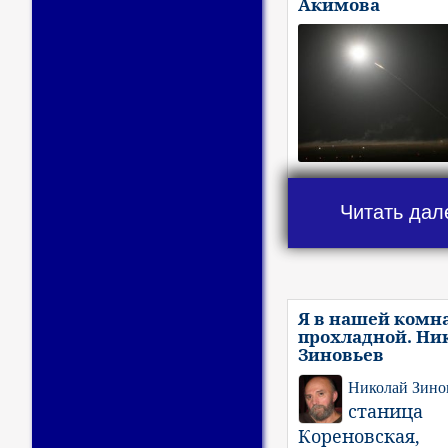
Акимова
Читать дал
Я в нашей комн
прохладной. Ни
Зиновьев
Николай Зино
станица
Кореновская,