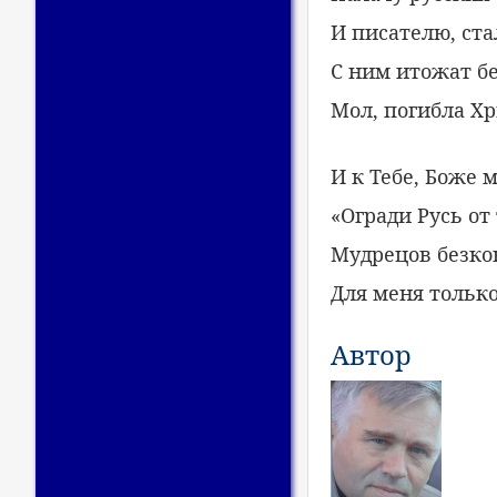
И писателю, ста
С ним итожат б
Мол, погибла Хр
И к Тебе, Боже м
«Огради Русь от
Мудрецов безко
Для меня тольк
Автор