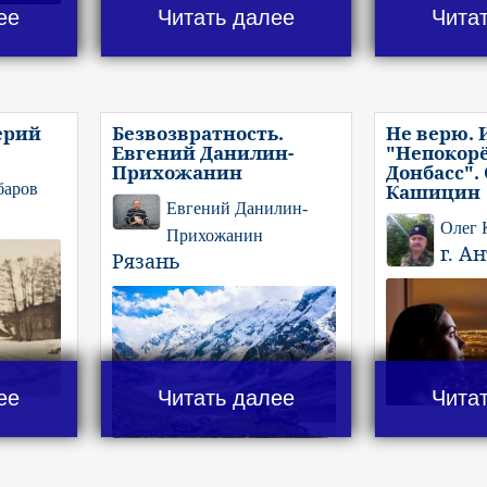
ее
Читать далее
Чита
ерий
Безвозвратность.
Не верю. 
Евгений Данилин-
"Непокор
Прихожанин
Донбасс".
баров
Кашицин
Евгений Данилин-
Олег
Прихожанин
г. А
Рязань
ее
Читать далее
Чита