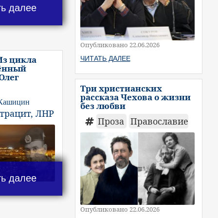
ть далее
Опубликовано 22.06.2026
Из цикла
ЧИТАТЬ ДАЛЕЕ
ённый
 Олег
Три христианских
рассказа Чехова о жизни
 Кашицин
без любви
нтрацит, ЛНР
Проза
Православие
ть далее
Опубликовано 22.06.2026