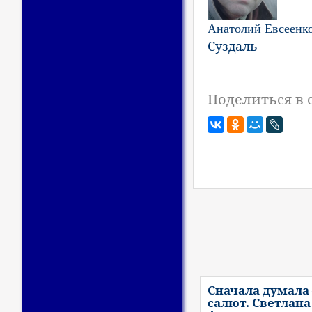
Анатолий Евсеенк
Суздаль
Поделиться в 
Сначала думала 
салют. Светлана