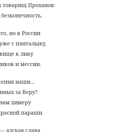
 товарищ Проханов:
 безконечность.
го, но в России
уже с панталыку,
вище к лику
иков и мессии.
чения наши…
нных за Веру?
нам химеру
красной параши.
— адская слава