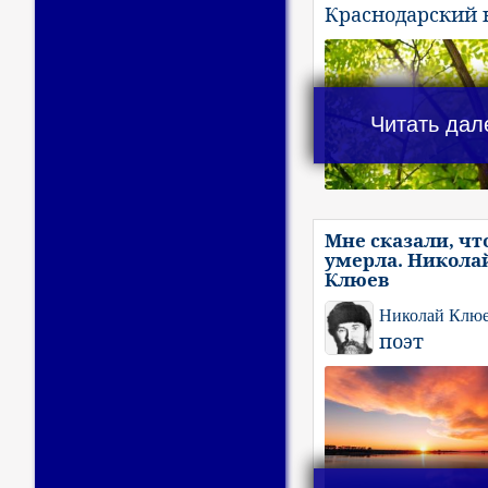
Краснодарский 
Читать дал
Мне сказали, чт
умерла. Никола
Клюев
Николай Клю
поэт