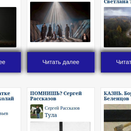
Светлана
ее
Читать далее
Чита
атке
ПОМНИШЬ? Сергей
КАЗНЬ. Бо
колай
Рассказов
Беленцов
Сергей Рассказов
вьев
Тула