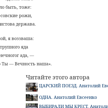
ло быть, тоже:
есовские рожи,
истова держава.
ой, я воззваша:
 трупного яда
нечногог ада, —
о Ты — Вечность наша».
Читайте этого автора
ЦАРСКИЙ ПОЕЗД. Анатолий Ев
ОДНА. Анатолий Евсеенко
ВЫБИРАЛИ МЫ КРЕСТ. Анатоли