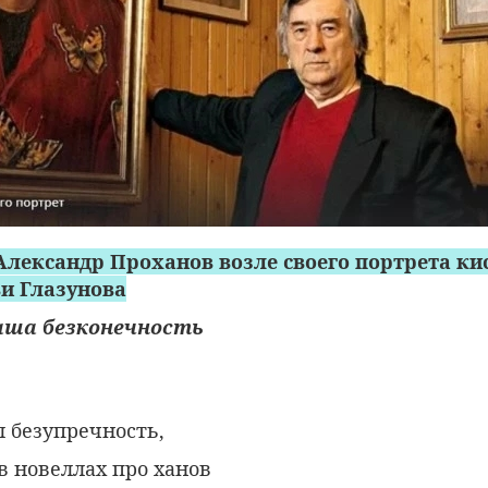
лександр Проханов возле своего портрета ки
и Глазунова
аша безконечность
л безупречность,
в новеллах про ханов