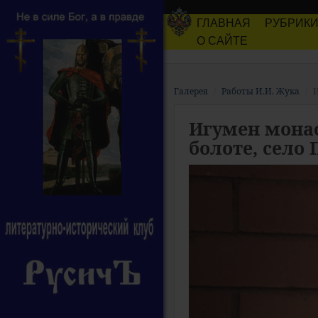
ГЛАВНАЯ
РУБРИК
О САЙТЕ
Галерея
Работы И.И. Жука
И
Игумен монас
болоте, село 