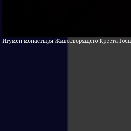
Игумен монастыря Животворящего Креста Господн