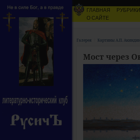
ГЛАВНАЯ
РУБРИК
О САЙТЕ
Галерея
Картины А.П. Акинди
Мост через О