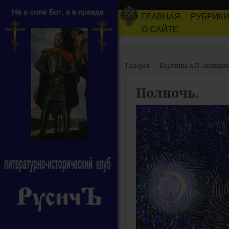
ГЛАВНАЯ
РУБРИК
О САЙТЕ
Галерея
Картины А.П. Акинди
Полночь.