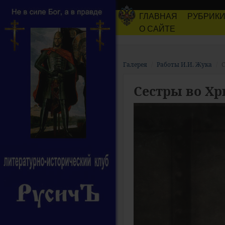
ГЛАВНАЯ
РУБРИК
О САЙТЕ
Галерея
Работы И.И. Жука
С
Сестры во Хр