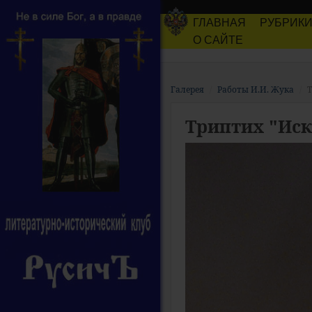
ГЛАВНАЯ
РУБРИК
О САЙТЕ
Галерея
Работы И.И. Жука
Т
Триптих "Иск