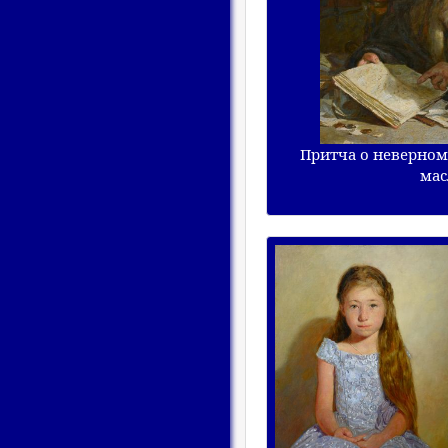
Притча о неверном 
мас