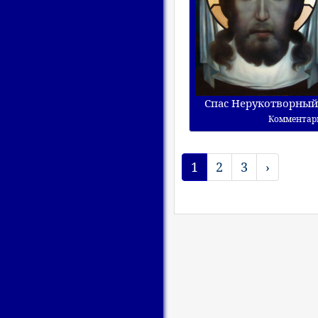
Спас Нерукотворны
Комментар
1
2
3
›