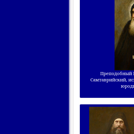
Преподобный Г
Самтаврийский, ис
юроди