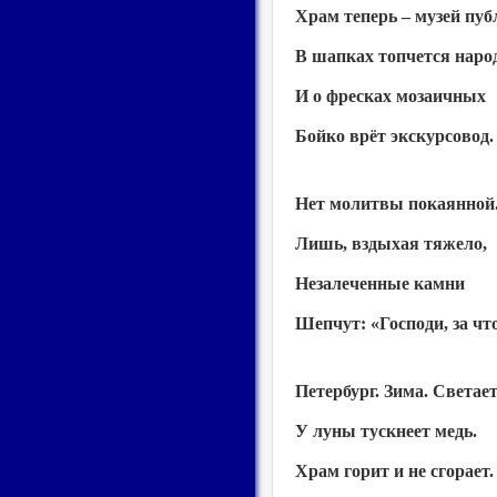
Храм теперь – музей пу
В шапках топчется наро
И о фресках мозаичных
Бойко врёт
экскурсовод.
Нет молитвы покаянной
Лишь, вздыхая тяжело,
Незалеченные камни
Шепчут: «Господи, за что
Петербург. Зима. Светает
У луны тускнеет медь.
Храм горит и не сгорает.