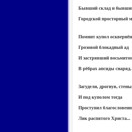
Бывший склад и бывши
Городской просторный м
Помнит купол осквернё
Грозовой блокадный ад
И застрявший восьмито
В рёбрах апсиды снаряд.
Загудели, дрогнув, стены
И под куполом тогда
Проступил благословен
Лик распятого Христа...