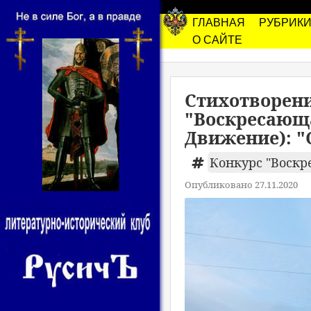
ГЛАВНАЯ
РУБРИК
О САЙТЕ
Стихотворени
"Воскресающа
Движение): "
Конкурс "Воскр
Опубликовано 27.11.2020