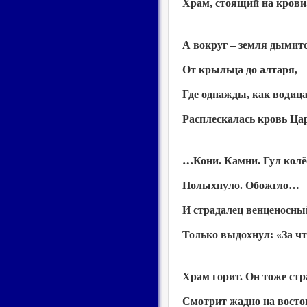
Храм, стоящий на крови
А вокруг – земля дымит
От крыльца до алтаря,
Где однажды, как водица
Расплескалась кровь Ца
…
Кони. Камни. Гул кол
Полыхнуло. Обожгло…
И страдалец венценосны
Только выдохнул: «За чт
Храм горит. Он тоже стр
Смотрит жадно на восто