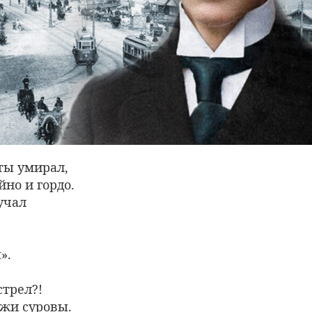
 ты умирал,
йно и гордо.
учал
».
стрел?!
жи суровы.