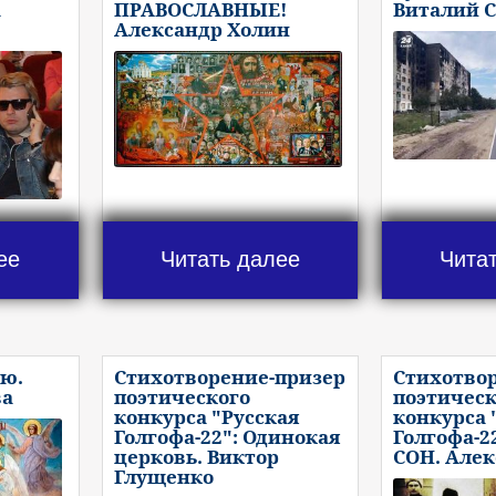
а
ПРАВОСЛАВНЫЕ!
Виталий 
Александр Холин
ее
Читать далее
Чита
ию.
Стихотворение-призер
Стихотво
ва
поэтического
поэтическ
конкурса "Русская
конкурса 
Голгофа-22": Одинокая
Голгофа-
церковь. Виктор
СОН. Але
Глущенко