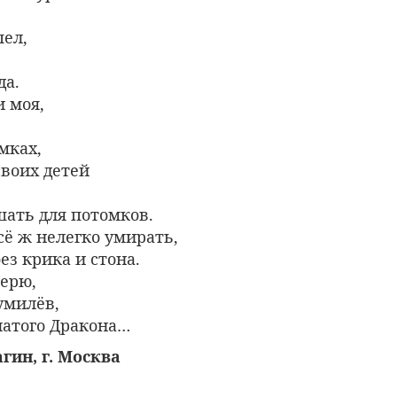
пел,
да.
и моя,
мках,
воих детей
шать для потомков.
всё ж нелегко умирать,
ез крика и стона.
верю,
умилёв,
латого Дракона…
гин, г. Москва