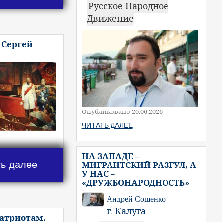
Русское Народное
Движение
 Сергей
Опубликовано 20.06.2026
ЧИТАТЬ ДАЛЕЕ
НА ЗАПАДЕ –
МИГРАНТСКИЙ РАЗГУЛ, А
ть далее
У НАС –
«ДРУЖБОНАРОДНОСТЬ»
Андрей Сошенко
г. Калуга
атриотам.