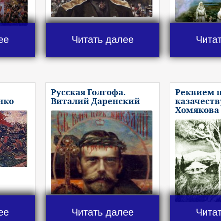
ее
Читать далее
Чита
Русская Голгофа.
Реквием 
нко
Виталий Даренский
казачеств
Хомякова
ее
Читать далее
Чита