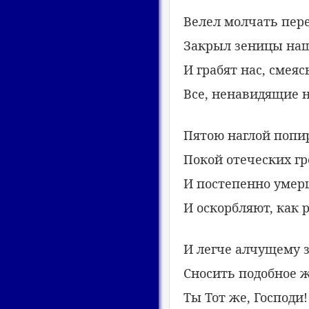
Велел молчать пере
Закрыл зеницы наш
И грабят нас, смеяс
Все, ненавидящие н
Пятою наглой попи
Покой отеческих гр
И постепенно уме
И оскорбляют, как р
И легче алчущему 
Сносить подобное 
Ты Тот же, Господи!