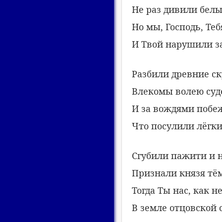
Не раз дивили белы
Но мы, Господь, Те
И Твой нарушили за
Разбили древние с
Влекомы волею суд
И за вождями побе
Что посулили лёгки
Сгубили пажити и 
Признали князя тё
Тогда Ты нас, как н
В земле отцовской 