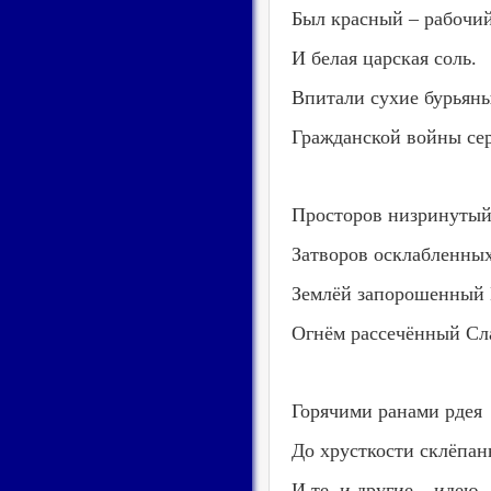
Был красный – рабочий
И белая царская соль.
Впитали сухие бурьян
Гражданской войны се
Просторов низринутый
Затворов осклабленны
Землёй запорошенный 
Огнём рассечённый Сл
Горячими ранами рдея
До хрусткости склёпан
И те, и другие – идею