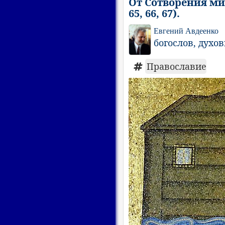
От Сотворения мир
65, 66, 67).
Евгений Авдеенко
богослов, духо
Православие