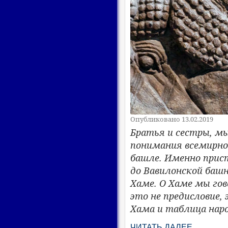
Опубликовано 13.02.2019
Братья и сестры, м
понимания всемирной
башле. Именно прис
до Вавилонской башн
Хаме. О Хаме мы гов
это не предисловие,
Хама и таблица наро
ЧИТАТЬ ДАЛЕЕ