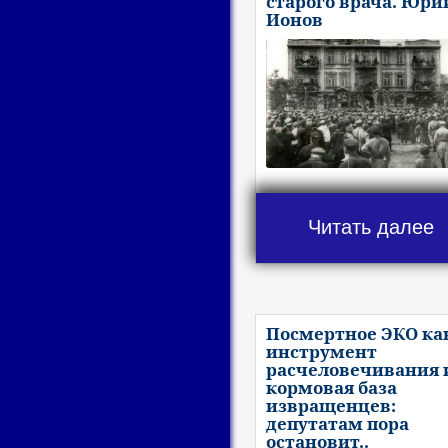
старого врача. Юри
Ионов
Читать далее
Посмертное ЭКО ка
инструмент
расчеловечивания 
кормовая база
извращенцев:
депутатам пора
остановит..