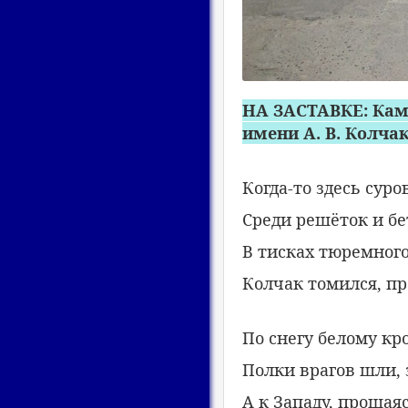
НА ЗАСТАВКЕ: Кам
имени А. В. Колчак
Когда-то здесь сур
Среди решёток и бе
В тисках тюремног
Колчак томился, пр
По снегу белому кр
Полки врагов шли, 
А к Западу, прощаяс