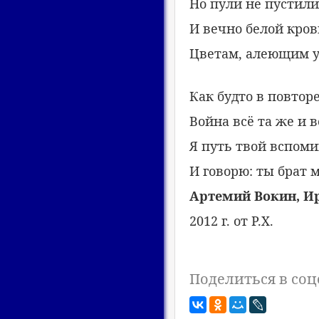
Но пули не пустил
И вечно белой кро
Цветам, алеющим у 
Как будто в повтор
Война всё та же и в
Я путь твой вспоми
И говорю: ты брат 
Артемий Вокин, И
2012 г. от Р.Х.
Поделиться в соц