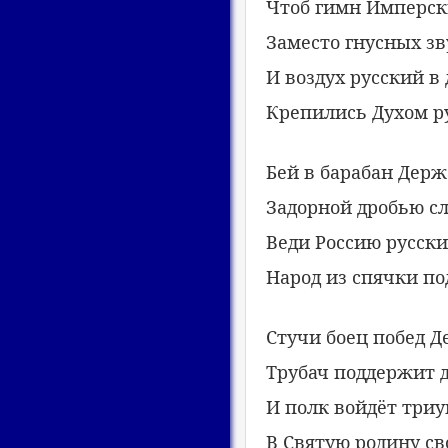
Чтоб гимн Имперск
Заместо гнусных з
И воздух русский в
Крепились Духом р
Бей в барабан Дер
Задорной дробью сл
Веди Россию русски
Народ из спячки п
Стучи боец побед 
Трубач поддержит 
И полк войдёт три
В Святую родину св