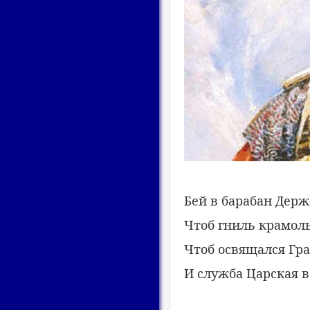
Бей в барабан Дер
Чтоб гниль крамоль
Чтоб освящался Гр
И служба Царская в