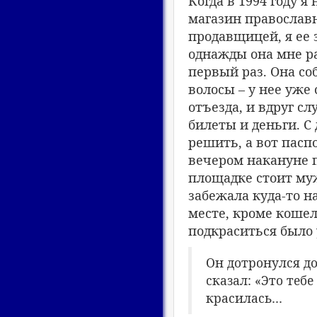
Когда в 1994 году я
магазин православн
продавщицей, я ее
однажды она мне ра
первый раз. Она со
волосы – у нее уже 
отъезда, и вдруг сл
билеты и деньги. С
решить, а вот паспо
вечером накануне п
площадке стоит муж
забежала куда-то н
месте, кроме кошел
подкраситься было 
Он дотронулся до
сказал: «Это тебе
красилась…