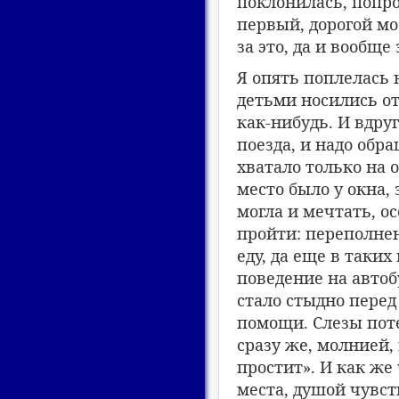
поклонилась, попр
первый, дорогой мо
за это, да и вообще 
Я опять поплелась н
детьми носились от
как-нибудь. И вдруг
поезда, и надо обра
хватало только на 
место было у окна,
могла и мечтать, о
пройти: переполнен
еду, да еще в таки
поведение на автоб
стало стыдно перед
помощи. Слезы потек
сразу же, молнией,
простит». И как же 
места, душой чувст