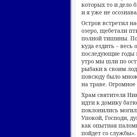
которых то и дело
и я уже не осознава
Остров встретил н
озеро, щебетали п
полной тишины. Пот
куда ездить – весь
последующие годы в
утро мы шли по ос
рыбаки к своим лод
повсюду было множе
на траве. Огромное
Храм святителя Ни
идти к домику батю
поклонились могил
Упокой, Господи, д
как опытная палом
пойдет со службы».