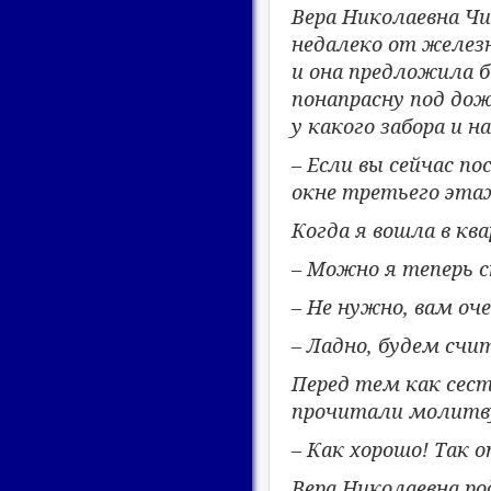
Вера Николаевна Ч
недалеко от железн
и она предложила 
понапрасну под дож
у какого забора и 
– Если вы сейчас п
окне третьего эта
Когда я вошла в ква
– Можно я теперь с
– Не нужно, вам оч
– Ладно, будем сч
Перед тем как сест
прочитали молитву,
– Как хорошо! Так 
Вера Николаевна род