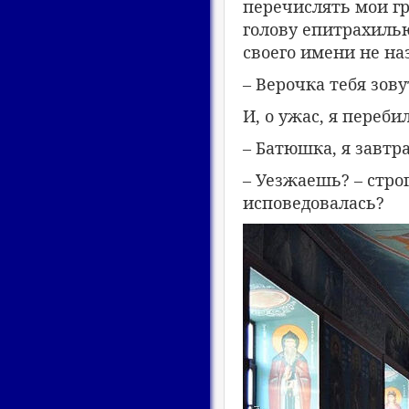
перечислять мои г
голову епитрахилью
своего имени не на
– Верочка тебя зов
И, о ужас, я переб
– Батюшка, я завтр
– Уезжаешь? – стро
исповедовалась?