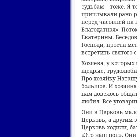
судьбам – тоже. Я 
приплывали рано-ра
перед часовней на
Благодатная». Пот
Екатерины. Беседов
Господи, прости ме
встретить святого с
Хозяева, у которых
щедрые, трудолюбив
Про хозяйку Наташу
большое. И хозяина
нам довелось общат
любил. Все уговар
Они в Церковь мало
Церковь, а другим 
Церковь ходили, ба
«Это наш поп». Они