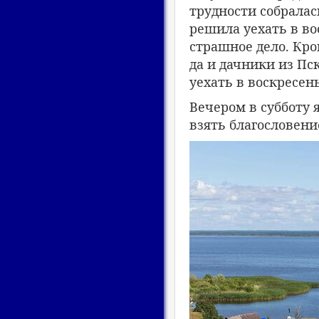
трудности собралас
решила уехать в во
страшное дело. Кро
да и дачники из Пс
уехать в воскресень
Вечером в субботу 
взять благословение