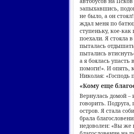
автобусов на Псков 
запыхавшись, подош
не было, а он стоя
ждал меня по батю
ступеньку, кое-как
поехали. Я стояла в
пыталась отдышать
пытались втиснутьс
а я боялась упасть 
помоги!». И опять,
Николая: «Господь 
«Кому еще благо
Вернулась домой – и
говорить. Подруга,
остров. Я стала соб
брала благословени
недоволен: «Вы же 
благословение на по