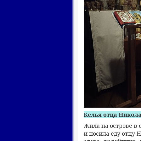
Келья отца Никол
Жила на острове в
и носила еду отцу 