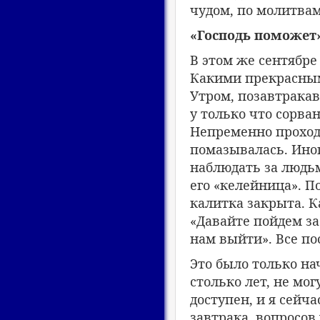
чудом, по молитва
«Господь поможет
В этом же сентябре
Какими прекрасными
Утром, позавтракав,
у только что сорва
Непременно проход
помазывалась. Иног
наблюдать за людьм
его «келейница». П
калитка закрыта. К
«Давайте пойдем за
нам выйти». Все по
Это было только на
столько лет, не мо
доступен, и я сейч
завтрака, вопросов