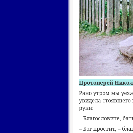
Протоиерей Никол
Рано утром мы уезж
увидела стоявшего 
руки:
– Благословите, бат
– Бог простит, – бл