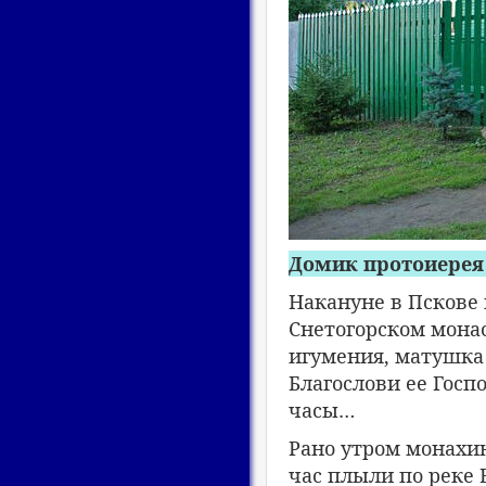
Домик протоиерея 
Накануне в Пскове
Снетогорском монас
игумения, матушка 
Благослови ее Госп
часы…
Рано утром монахин
час плыли по реке 