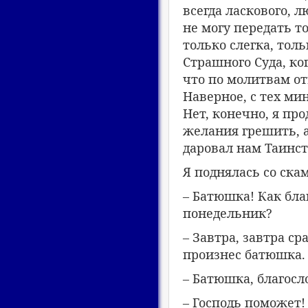
всегда ласкового,
не могу передать т
только слегка, тол
Страшного Суда, ко
что по молитвам о
Наверное, с тех ми
Нет, конечно, я пр
желания грешить, а
даровал нам Таинст
Я поднялась со ска
– Батюшка! Как бла
понедельник?
– Завтра, завтра ср
произнес батюшка.
– Батюшка, благосл
– Господь поможет!