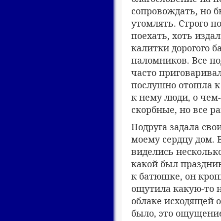
сопровождать, но б
утомлять. Строго по
поехать, хоть изда
калитки дорогого 
паломников. Все по
часто приговаривал
послушно отошла к 
к нему люди, о чем
скорбные, но все р
Подруга задала сво
моему сердцу дом. 
виделись нескольк
какой был праздник
к батюшке, он кроп
ощутила какую-то н
облаке исходящей 
было, это ощущение