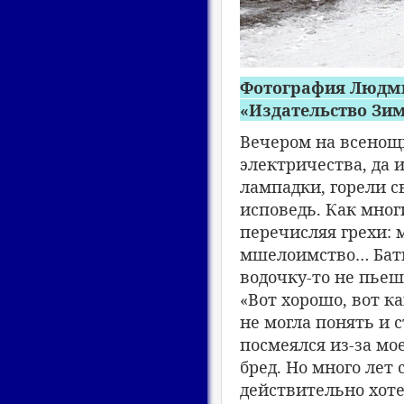
Фотография Людми
«Издательство Зим
Вечером на всенощн
электричества, да 
лампадки, горели с
исповедь. Как мног
перечисляя грехи: 
мшелоимство… Батю
водочку-то не пьешь
«Вот хорошо, вот к
не могла понять и 
посмеялся из-за мо
бред. Но много лет 
действительно хотел