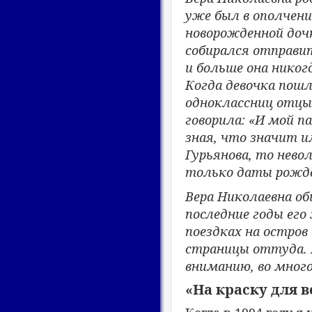
уже был в ополчен
новорожденной доч
собирался отправит
и больше она никогд
Когда девочка пошл
одноклассниц отцы 
говорила: «И мой п
зная, что значит и
Гурьянова, то нево
только даты рожд
Вера Николаевна о
последние годы его
поездках на остров
страницы оттуда. 
вниманию, во много
«На краску для в