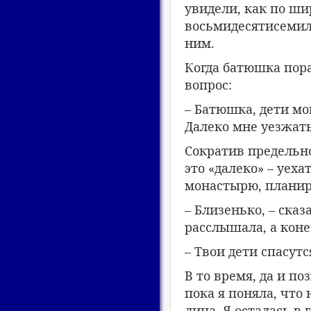
увидели, как по ши
восьмидесятисемиле
ним.
Когда батюшка пора
вопрос:
– Батюшка, дети мо
Далеко мне уезжать
Сократив предельно
это «далеко» – уех
монастырю, планиро
– Близенько, – сказ
расслышала, а коне
– Твои дети спасутс
В то время, да и п
пока я поняла, что
лица. Я осталась в 