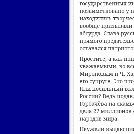
государственных ин
позаимствовано у 
находились творче
вообще призывали с
абсурда. Слава русс
прямого предательс
оставался патриото
Простите, а как по
уважаемыми, во вс
Мироновым и Ч. Ха
его супруге. Это ч
Или посильный вкл
России? Ведь пода
Горбачёва на скамь
дела 27 миллионов 
народов мира.
Неужели выдающимс