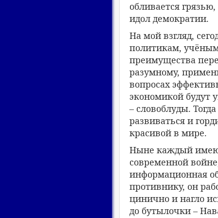
обливается грязью,
идол демократии.
На мой взгляд, сег
политикам, учёным
преимущества пере
разумному, примени
вопросах эффективн
экономикой будут 
– словоблуды. Тогд
развиваться и горд
красивой в мире.
Ныне каждый имеющ
современной войне,
информационная об
противнику, он раб
цинично и нагло ис
до бутылочки – На