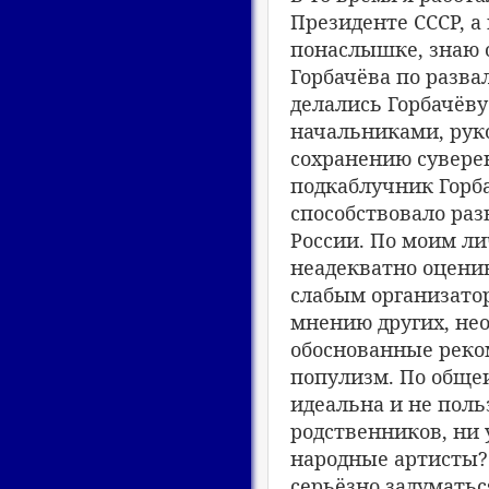
Президенте СССР, а
понаслышке, знаю о
Горбачёва по разва
делались Горбачёв
начальниками, рук
сохранению суверен
подкаблучник Горба
способствовало раз
России. По моим л
неадекватно оценив
слабым организатор
мнению других, не
обоснованные реко
популизм. По обще
идеальна и не пол
родственников, ни 
народные артисты? 
серьёзно задуматьс