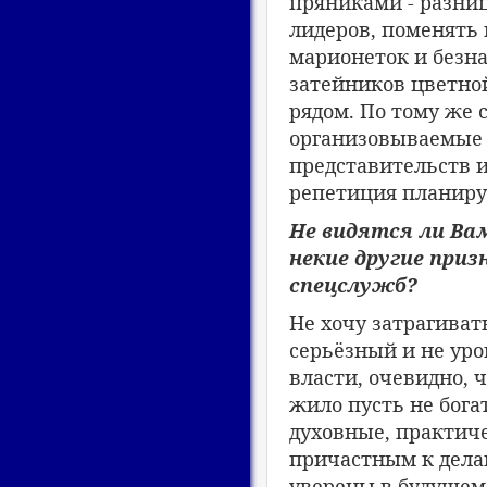
пряниками - разниц
лидеров, поменять 
марионеток и безна
затейников цветно
рядом. По тому же 
организовываемые 
представительств и 
репетиция планиру
Не видятся ли Ва
некие другие приз
спецслужб?
Не хочу затрагиват
серьёзный и не уро
власти, очевидно, 
жило пусть не бога
духовные, практиче
причастным к дела
уверены в будущем