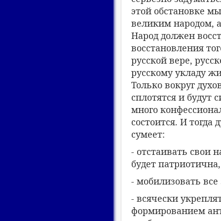
этой обстановке мы
великим народом, 
Народ должен восст
восстановления тог
русской вере, русс
русскому укладу жи
Только вокруг духо
сплотятся и будут
много конфессиона
состоится. И тогда
сумеет:
- отстаивать свои 
будет патриотична,
- мобилизовать все
- всячески укрепля
формированием ант