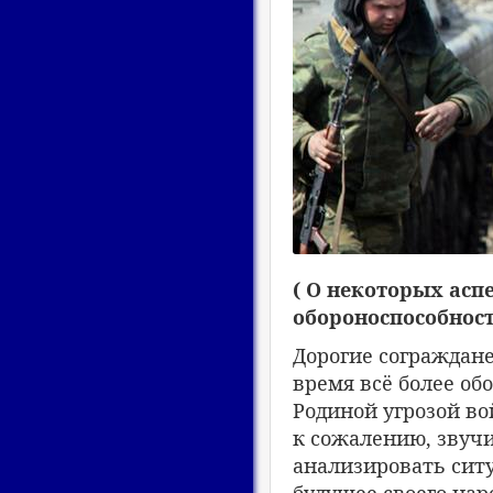
( О некоторых асп
обороноспособност
Дорогие сограждане
время всё более о
Родиной угрозой во
к сожалению, звучит
анализировать ситу