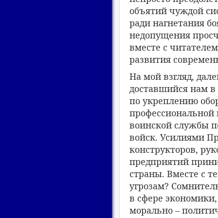
объятий чуждой сис
ради нагнетания бо
недопущения просч
вместе с читателе
развития современ
На мой взгляд, дал
доставшийся нам в 
по укреплению обо
профессиональной 
воинской службы п
войск. Усилиями П
конструкторов, ру
предприятий прини
страны. Вместе с 
угрозам? Сомнитель
в сфере экономики,
морально – политич