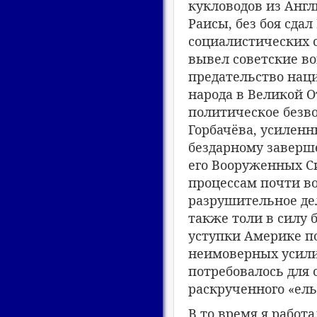
кукловодов из Англ
Раисы, без боя сда
социалистических с
вывел советские во
предательство нац
народа в Великой О
политическое безво
Горбачёва, усилен
бездарному заверше
его Вооруженных С
процессам почти во
разрушительное де
также толи в силу 
уступки Америке п
неимоверных усили
потребовалось для 
раскрученного «ел
В то время я работ