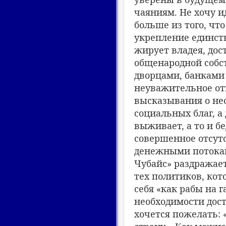
чаяниям. Не хочу и
больше из того, чт
укрепление единств
жирует владея, до
общенародной собс
дворцами, банками и
неуважительное от
высказывания о не
социальных благ, а
выживает, а то и б
совершенное отсут
денежными потокам
Чубайс» раздражае
тех политиков, кот
себя «как рабы на 
необходимости дост
хочется пожелать: 