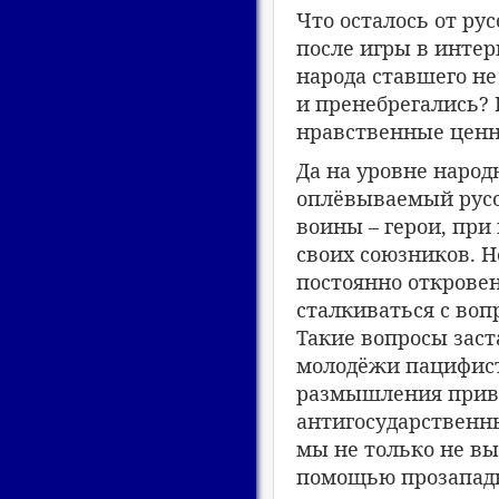
Что осталось от ру
после игры в интер
народа ставшего н
и пренебрегались? Г
нравственные ценн
Да на уровне наро
оплёвываемый русо
воины – герои, при
своих союзников. Но
постоянно откровен
сталкиваться с вопр
Такие вопросы зас
молодёжи пацифист
размышления приво
антигосударственн
мы не только не вы
помощью прозападн