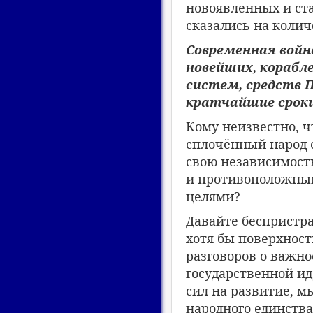
новоявленных и ст
сказались на колич
Современная войн
новейших, корабл
систем, средств П
кратчайшие сроки
Кому неизвестно, ч
сплочённый народ 
свою независимость
и противоположны
целями?
Давайте беспристра
хотя бы поверхност
разговоров о важно
государственной ид
сил на развитие, м
народного единства