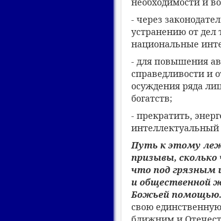
необходимости и во
- через законодате
устранению от дел
национальные инт
- для повышения а
справедливости и о
осуждения ряда лиц
богатств;
- прекратить, энер
интеллектуальный 
Путь к этому леж
призывы, сколько 
что под грязным 
и общественной 
Божьей помощью
свою единственную
ближним и Отечеств