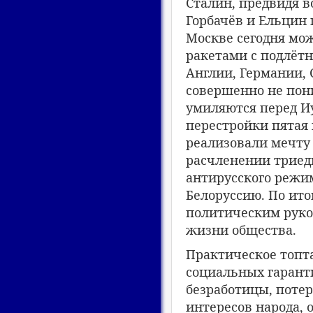
Сталин, предвидя в
Горбачёв и Ельцин 
Москве сегодня мо
ракетами с подлёт
Англии, Германии,
совершенно не пон
умиляются перед Иу
перестройки пятая
реализовали мечту 
расчленении триеди
антирусского режим
Белоруссию. По ито
политическим руко
жизни общества.
Практическое топта
социальных гарант
безработицы, поте
интересов народа, 