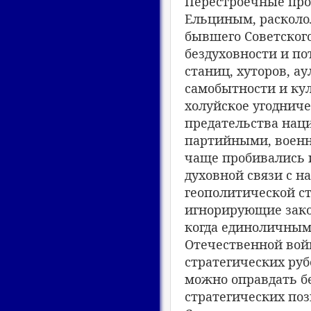
Перестроечные про
Ельциным, расколо
бывшего Советског
бездуховности и по
станиц, хуторов, а
самобытности и кул
холуйское угодниче
предательства нац
партийными, военн
чаще пробивались 
духовной связи с н
геополитической ст
игнорирующие зако
когда единоличным
Отечественной вой
стратегических руб
можно оправдать бе
стратегических поз