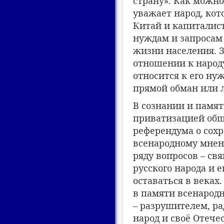
страну». Как можно
уважает народ, кот
Китай и капиталис
нуждам и запросам
жизни населения. З
отношении к народу
относится к его ну
прямой обман или л
В сознании и памят
приватизацией общ
референдума о сохр
всенародному мнен
ряду вопросов – св
русского народа и 
оставаться в веках
в памяти всенарод
– разрушителем, ра
народ и своё Отече