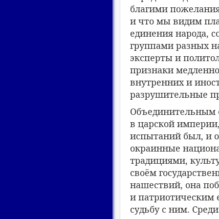
благими пожеланиям
и что мы видим пл
единения народа, с
группами разных н
эксперты и политол
признаки медленно
внутренних и инос
разрушительные п
Объединительным с
в царской империи,
испытаний был, и о
окраинные национал
традициями, культу
своём государстве
нашествий, она поб
и патриотическим 
судьбу с ним. Сред