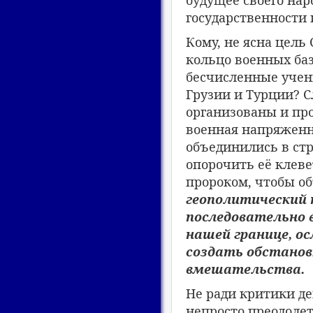
будущее своего на
государственности 
Кому, не ясна цель
кольцо военных баз
бесчисленные учени
Грузии и Турции? С
организованы и пр
военная напряженн
объединились в ст
опорочить её клев
пророком, чтобы об
геополитический 
последовательно 
нашей границе, о
создать обстанов
вмешательства.
Не ради критики де
непросто преодоле