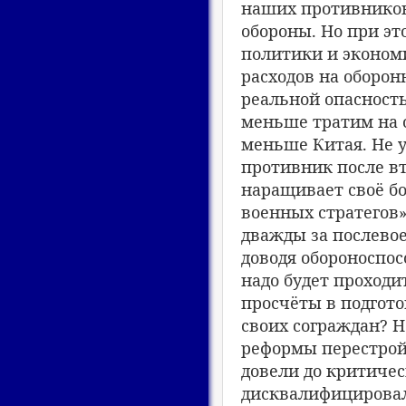
наших противников
обороны. Но при э
политики и эконо
расходов на оборо
реальной опасность
меньше тратим на 
меньше Китая. Не у
противник после в
наращивает своё бо
военных стратегов»
дважды за послево
доводя обороноспос
надо будет проходи
просчёты в подгот
своих сограждан? Н
реформы перестрой
довели до критиче
дисквалифицировали