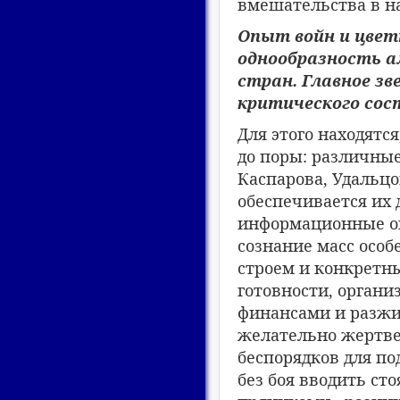
вмешательства в н
Опыт войн и цвет
однообразность а
стран. Главное зв
критического сос
Для этого находят
до поры: различны
Каспарова, Удальцо
обеспечивается их 
информационные оп
сознание масс осо
строем и конкретн
готовности, органи
финансами и разжи
желательно жертве
беспорядков для по
без боя вводить ст