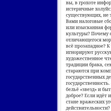
вы, в грохоте инфо
истеричные холуйс
существующих, не т
Вами налоговые сбо
или изысканная фо
культуры? Почему о
отличающегося мор
всё прозападное? 
игнорируют русскую
художественное чт
традиции брака, се
стараются при ком
государственных де
государственность.
бельё «звезд» и быт
доброе? Если идёт 
стане вражеских уг
действительности?