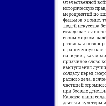
Отечественной войн
историческую прав
мероприятий по лин
фильмов о войне, т
людей искусства бе
складывается впеча
своим мирком, дал
развлекая низкопр
ограниченную касту
на подвиг, как мол
призывное слово к
выступления лучших
солдату перед сме
ратного дела, всяч
частицей огромного
при боевых действи
Кавказе наши солда
деятели культуры 