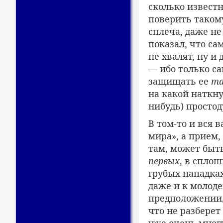
сколько извест
поверить таком
сплеча, даже не
показал, что са
не хвалят, ну и
— ибо только с
защищать ее
та
на какой наткну
нибудь) простод
В том-то и вся 
мира», а прием
там, может быть
первых
, в сплош
грубых нападках
даже и к молод
предположении, 
что не разберет