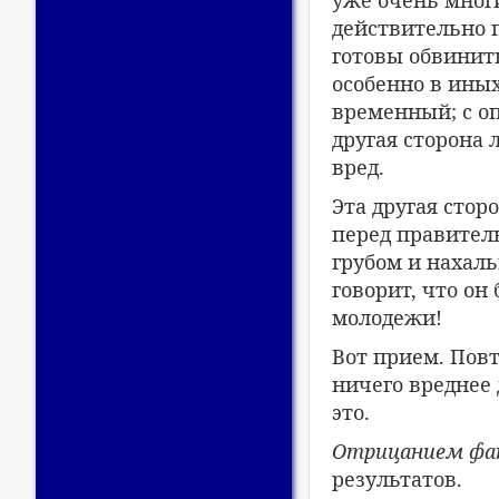
уже очень многи
действительно п
готовы обвинить
особенно в иных
временный; с оп
другая сторона
вред.
Эта другая сто
перед правител
грубом и нахальн
говорит, что он
молодежи!
Вот прием. Пов
ничего вреднее 
это.
Отрицанием фа
результатов.