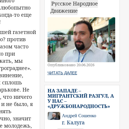
 иного
Русское Народное
и любопытно
Движение
когда-то еще
!
ашей газетной
о? против
разом часто
но при
скать, мы
Опубликовано 20.06.2026
трограднее».
ЧИТАТЬ ДАЛЕЕ
бвинение,
ы сплошь
арькове. Не
НА ЗАПАДЕ –
МИГРАНТСКИЙ РАЗГУЛ, А
, что ничего
У НАС –
и не было, я
«ДРУЖБОНАРОДНОСТЬ»
нять
Андрей Сошенко
чно, значит
г. Калуга
е молодежь,