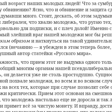
ный возраст наших молодых людей! Что за сумбу
у обвинению? Ясно, что и обвинение и защита с
 думавши много. Стоит, дескать, об этом задумыв
м либерален, что хвалю молодежь, что ругаю тех,
 довольно для подписки, и с плеч долой! Именно 
амый злейший враг нашей молодежи мог бы реш
ким образом
и наткнуться на такой удивительн
лся (нечаянно — я убежден в этом теперь более,
ушный автор статейки «Русского мира».
важность, что прием этот не выдумка одного толь
, общий многим органам нашей псевдолиберальн
, он делается уже не столь простодушно. Сущнос
ной похвале молодежи, во всем и во всяком случ
 на всех тех, которые при случае позволят себе
ежи критически. Прием этот основан на смешно
что молодежь настолько еще не доросла и так 
 и примет всё за чистую монету. И вправду, дости