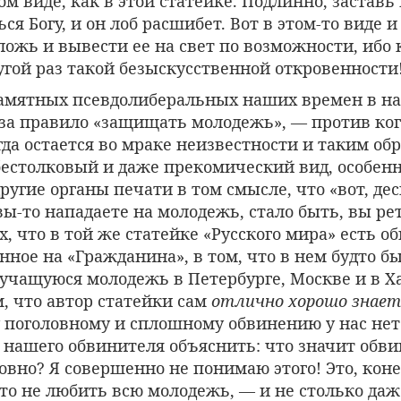
м виде, как в этой статейке. Подлинно, заставь
ся Богу, и он лоб расшибет. Вот в этом-то виде 
ложь и вывести ее на свет по возможности, ибо 
угой раз такой безыскусственной откровенности
памятных псевдолиберальных наших времен в н
 за правило «защищать молодежь», — против ког
гда остается во мраке неизвестности и таким об
естолковый и даже прекомический вид, особен
ругие органы печати в том смысле, что «вот, де
вы-то нападаете на молодежь, стало быть, вы ре
х, что в той же статейке «Русского мира» есть о
ное на «Гражданина», в том, что в нем будто б
учащуюся молодежь в Петербурге, Москве и в Х
м, что автор статейки сам
отлично хорошо знает
 поголовному и сплошному обвинению у нас нет 
 нашего обвинителя объяснить: что значит обви
вно? Я совершенно не понимаю этого! Это, коне
то не любить всю молодежь, — и не столько даж