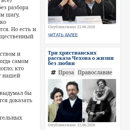
 все)
ез разбора
ом шагу,
ько
Опубликовано 22.06.2026
ся. Но есть и
ЧИТАТЬ ДАЛЕЕ
вещественный
Три христианских
ством и
рассказа Чехова о жизни
ногда самом
без любви
огло; кто
Проза
Православие
аг нашей
 выдумал бы
тся доказать
ительных
Опубликовано 22.06.2026