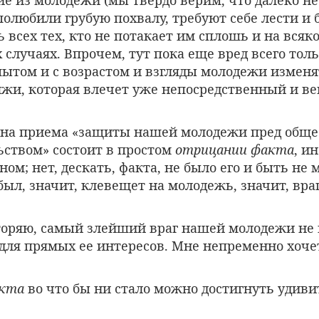
е из молодежи (мы твердо верим, что далеко не
олюбили грубую похвалу, требуют себе лести и б
 всех тех, кто не потакает им сплошь и на всяк
 случаях. Впрочем, тут пока еще вред всего тол
ытом и с возрастом и взгляды молодежи изменят
 лжи, которая влечет уже непосредственный и 
рона приема «защиты нашей молодежи пред обще
ьством» состоит в простом
отрицании факта
, и
ом; нет, дескать, факта, не было его и быть не м
 был, значит, клевещет на молодежь, значит, вр
торяю, самый злейший враг нашей молодежи не
для прямых ее интересов. Мне непременно хоче
кта
во что бы ни стало можно достигнуть удив