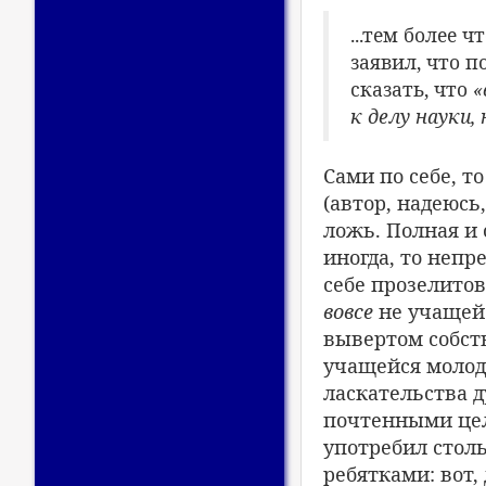
...тем более 
заявил, что п
сказать, что
«
к делу науки,
Сами по себе, т
(автор, надеюсь
ложь. Полная и 
иногда, то непр
себе прозелитов
вовсе
не учащейс
вывертом собств
учащейся молоде
ласкательства д
почтенными цел
употребил стол
ребятками: вот,