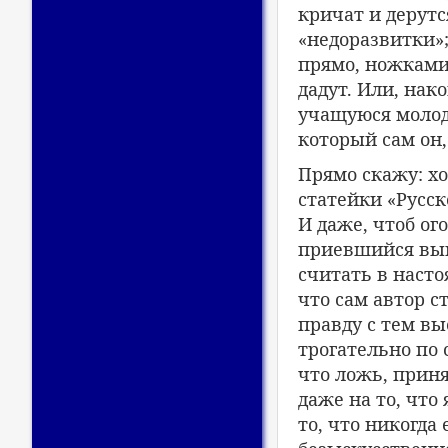
кричат и дерутс
«недоразвитки»;
прямо, ножками 
дадут. Или, нак
учащуюся молод
который сам он
Прямо скажу: хо
статейки «Русс
И даже, чтоб ог
приевшийся выв
считать в наст
что сам автор с
правду с тем в
трогательно по 
что ложь, приня
даже на то, что 
то, что никогда