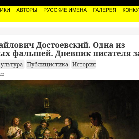
РИКИ
АВТОРЫ
РУССКИЕ ИМЕНА
ГАЛЕРЕЯ
КОНК
йлович Достоевский. Одна из
х фальшей. Дневник писателя за 
Культура
Публицистика
История
22