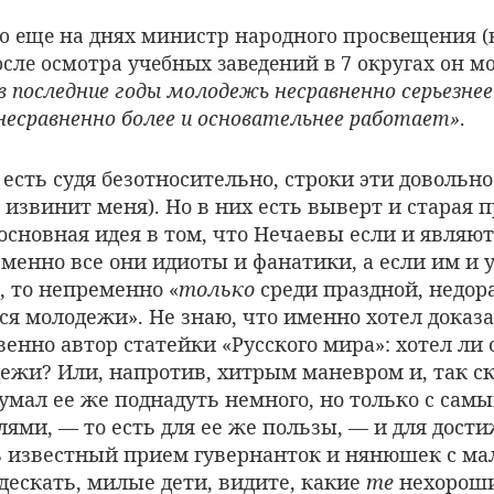
что еще на днях министр народного просвещения (
осле осмотра учебных заведений в 7 округах он м
в последние годы молодежь несравненно серьезне
 несравненно более и основательнее работает»
.
о есть судя безотносительно, строки эти доволь
, извинит меня). Но в них есть выверт и старая
основная идея в том, что Нечаевы если и являют
еменно все они идиоты и фанатики, а если им и 
, то непременно «
только
среди праздной, недор
я молодежи». Не знаю, что именно хотел доказ
енно автор статейки «Русского мира»: хотел ли
жи? Или, напротив, хитрым маневром и, так ск
умал ее же поднадуть немного, но только с сам
ями, — то есть для ее же пользы, — и для дост
ь известный прием гувернанток и нянюшек с м
 дескать, милые дети, видите, какие
те
нехороши