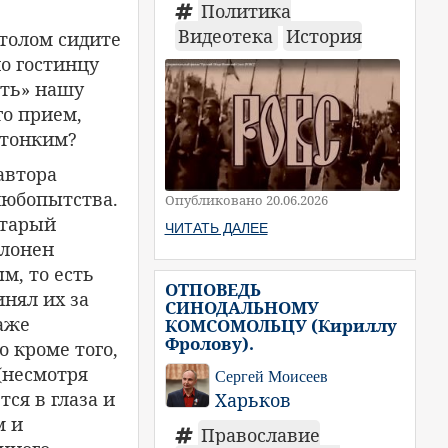
Политика
Видеотека
История
столом сидите
но гостинцу
ить» нашу
го прием,
 тонким?
автора
любопытства.
Опубликовано 20.06.2026
старый
ЧИТАТЬ ДАЛЕЕ
клонен
м, то есть
ОТПОВЕДЬ
нял их за
СИНОДАЛЬНОМУ
аже
КОМСОМОЛЬЦУ (Кириллу
Фролову).
о кроме того,
(несмотря
Сергей Моисеев
тся в глаза и
Харьков
м и
Православие