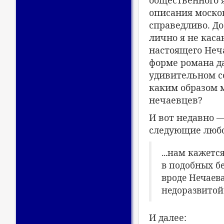
общественного я
описания москов
справедливо. До
лично я не кас
настоящего Неча
форме романа да
удивительном с
каким образом 
нечаевцев?
И вот недавно —
следующие люб
...нам кажетс
в подобных б
вроде Нечаева
недоразвитой
И далее: