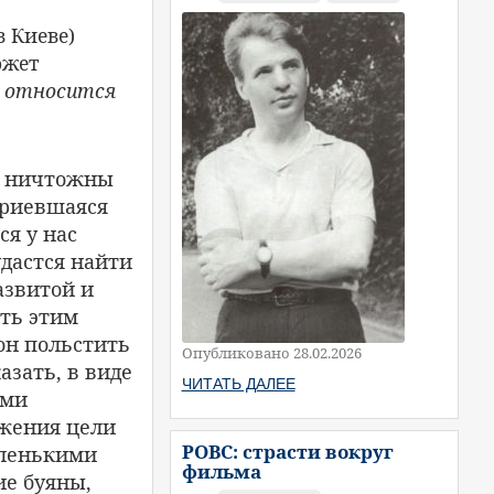
в Киеве)
ожет
е относится
но ничтожны
 приевшаяся
ся у нас
удастся найти
азвитой и
ать этим
 он польстить
Опубликовано 28.02.2026
азать, в виде
ЧИТАТЬ ДАЛЕЕ
ыми
ижения цели
РОВС: страсти вокруг
аленькими
фильма
е буяны,