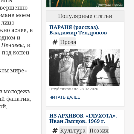
 лишь
совершенно
романе моем
Популярные статьи
 лицо
ПАРАНЯ (рассказ).
жно яснее, в
Владимир Тендряков
одном и
Проза
а
Нечаевы
, и
 под конец
ском мире»
Опубликовано 28.02.2026
я
молодежь
ЧИТАТЬ ДАЛЕЕ
ий фанатик,
ой,
ИЗ АРХИВОВ. «ГЛУХОТА».
Иван Лысцов. 1969 г.
Культура
Поэзия