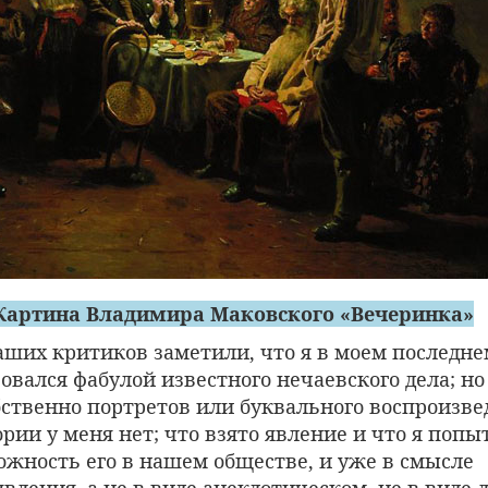
Картина Владимира Маковского «Вечеринка»
аших критиков заметили, что я в моем последн
овался фабулой известного нечаевского дела; но
бственно портретов или буквального воспроизв
рии у меня нет; что взято явление и что я поп
ожность его в нашем обществе, и уже в смысле