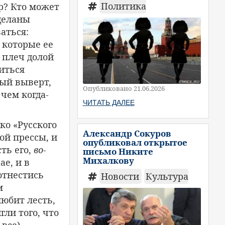
Политика
р? Кто может
деланы
аться:
 которые ее
с плеч долой
иться
ый выверт,
Опубликовано 21.06.2026
 чем когда-
ЧИТАТЬ ДАЛЕЕ
ко «Русского
Александр Сокуров
ой прессы, и
опубликовал открытое
ть его,
во-
письмо Никите
Михалкову
ае, и в
 отнестись
Новости
Культура
м
любит лесть,
гли того, что