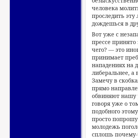
безыскусственно
человека молить
проследить эту 
дождешься в др
Вот уже с неза
прессе принято
чего? — это ино
принимает преб
нападениях на д
либеральнее, а 
Замечу в скобка
прямо направлен
обвиняют нашу 
говоря уже о то
подобного этому
просто попрошу
молодежь поголо
сплошь почему-