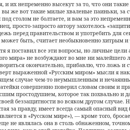
я, и их непременно высекут за то, что они такие
 вы же вот такие милые хваленые паиньки, за 
под столом не болтаете, и вам за это непремен
онец, просто-запросто автору захотелось «защит
ежь перед правительством и употребить для се
, может быть, считает необыкновенно хитрым и
тя я поставил все эти вопросы, но личные цели 
кого мира» не возбуждают во мне ни малейшего 
овориться окончательно, прибавлю, что ложь и 
ерт выраженной «Русским миром» мысли я на
оящем случае чем-то неумышленным и нечаянны
татейки совершенно поверил словам своим и при
ысшим простодушием, которое так похвально и д
своей беззащитности во всяком другом случае. Н
тая за правду, имеет всегда самый опасный вид 
является в «Русском мире»), — кроме того, бросае
 еще не являлась она в столь обнаженном, точно