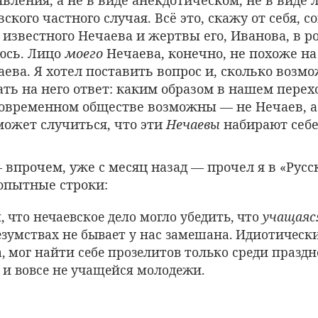
вления, а не в виде анекдотическом, не в виде
ского частного случая. Всё это, скажу от себя, 
 известного Нечаева и жертвы его, Иванова, в 
аюсь. Лицо
моего
Нечаева, конечно, не похоже на
ева. Я хотел поставить вопрос и, сколько возмо
ть на него ответ: каким образом в нашем перех
овременном обществе возможны — не Нечаев, 
может случиться, что эти
Нечаевы
набирают себе
 впрочем, уже с месяц назад — прочел я в «Рус
опытные строки:
я, что нечаевское дело могло убедить, что
учащаяс
езумствах не бывает у нас замешана. Идиотическ
, мог найти себе прозелитов только среди праздн
 и вовсе не учащейся молодежи.