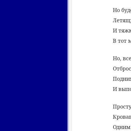
Но буд
Летящи
И тяж
В тот 
Но, вс
Отброс
Подни
И выпо
Просту
Крова
Одним 