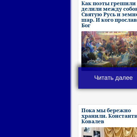
Как поэты грешили 
делили между собо
Святую Русь и земн
шар. И кого просла
Бог
Читать далее
Пока мы бережно
хранили. Констант
Ковалев