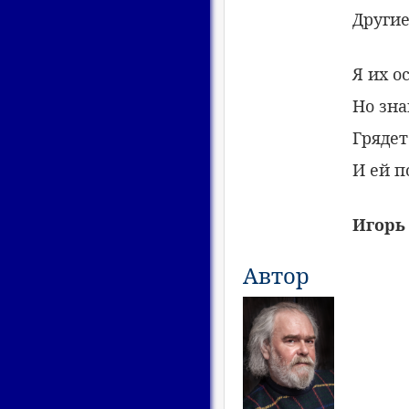
Другие
Я их о
Но зна
Грядет
И ей 
Игорь 
Автор