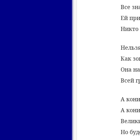
Все зн
Ей при
Никто 
Нельзя
Как зо
Она н
Всей г
А кони
А кони
Велики
Но буд