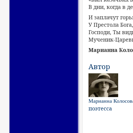
В дни, когда в д
И заплачут горь
У Престола Бога
Господи, Ты вид
Мученик-Цареви
Марианна Колос
Автор
Марианна Колосов
поэтесса