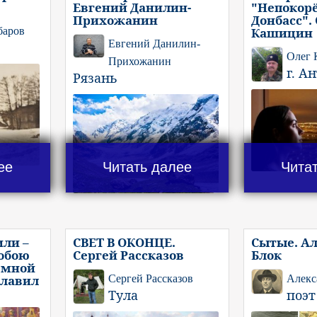
Евгений Данилин-
"Непокор
Прихожанин
Донбасс".
баров
Кашицин
Евгений Данилин-
Олег
Прихожанин
г. А
Рязань
ее
Читать далее
Чита
или –
СВЕТ В ОКОНЦЕ.
Сытые. А
обою
Сергей Рассказов
Блок
емной
славил
Сергей Рассказов
Алекс
Тула
поэт