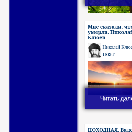
Мне сказали, чт
умерла. Никола
Клюев
Николай Клю
поэт
Читать дал
ПОХОДНАЯ. Вал