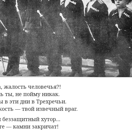
, жалость человечья?!
 ты, не пойму никак.
ы в эти дни в Трехречьи.
кость — твой извечный враг.
л беззащитный хутор...
те — камни закричат!