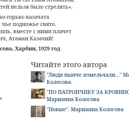
етей нельзя было стрелять».
ко-горько казачата
, чье подножье свято.
ишь, вместе с ними плачет
ч, Атаман Казачий!
ова, Харбин, 1929 год
Читайте этого автора
"Люди нынче измельчали…" М
Колосова.
"ПО ПАТРОНЧИКУ ЗА КРОВИНО
а
Марианна Колосова
"Новые". Марианна Колосова