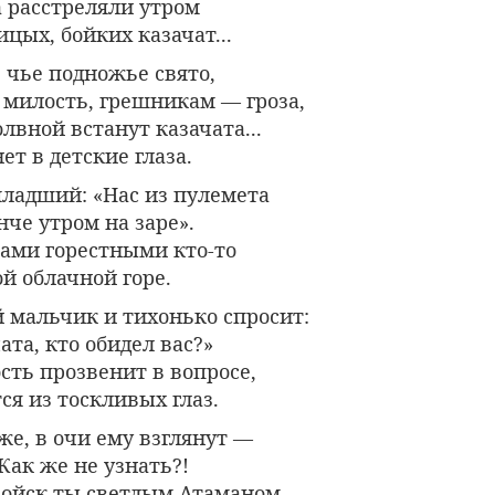
а расстреляли утром
цых, бойких казачат...
, чье подножье свято,
милость, грешникам — гроза,
лвной встанут казачата...
ет в детские глаза.
ладший: «Нас из пулемета
че утром на заре».
ками горестными кто-то
й облачной горе.
 мальчик и тихонько спросит:
ата, кто обидел вас?»
сть прозвенит в вопросе,
ся из тоскливых глаз.
е, в очи ему взглянут —
 Как же не узнать?!
войск ты светлым Атаманом,