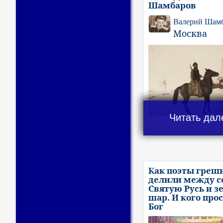
Шамбаров
Валерий Шам
Москва
Читать дал
Как поэты греш
делили между с
Святую Русь и з
шар. И кого про
Бог