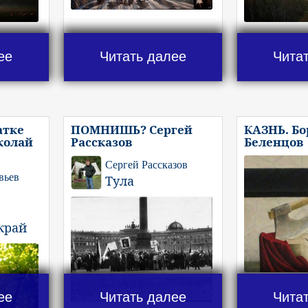
ее
Читать далее
Чита
атке
ПОМНИШЬ? Сергей
КАЗНЬ. Бо
колай
Рассказов
Беленцов
Сергей Рассказов
вьев
Тула
край
ее
Читать далее
Чита