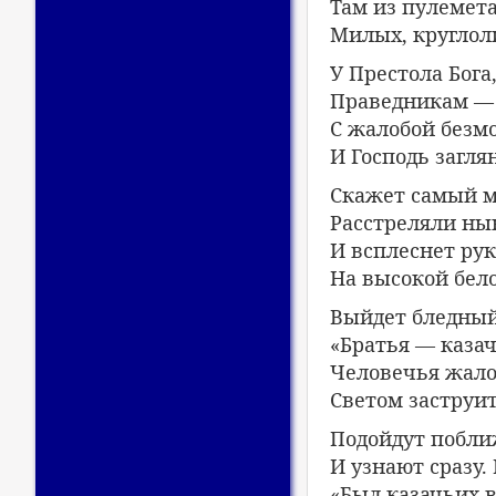
Там из пулемет
Милых, круглоли
У Престола Бога
Праведникам — 
С жалобой безмо
И Господь заглян
Скажет самый м
Расстреляли нын
И всплеснет ру
На высокой бело
Выйдет бледный
«Братья — казач
Человечья жало
Светом заструит
Подойдут поближ
И узнают сразу.
«Был казачьих 