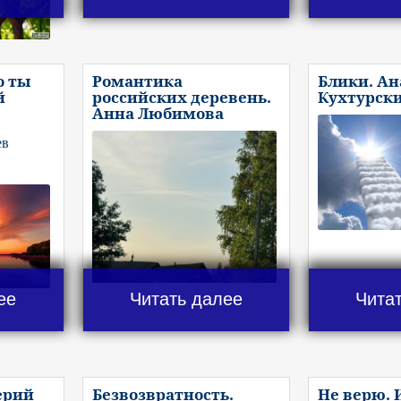
о ты
Романтика
Блики. А
й
российских деревень.
Кухтурск
Анна Любимова
ев
ее
Читать далее
Чита
ерий
Безвозвратность.
Не верю. 