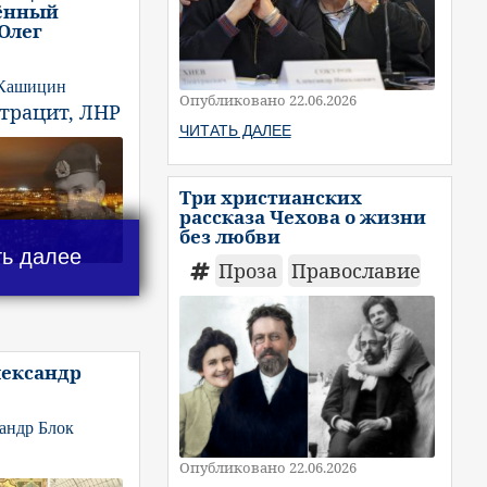
ённый
 Олег
 Кашицин
Опубликовано 22.06.2026
нтрацит, ЛНР
ЧИТАТЬ ДАЛЕЕ
Три христианских
рассказа Чехова о жизни
без любви
ть далее
Проза
Православие
лександр
андр Блок
Опубликовано 22.06.2026