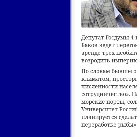
Депутат Госдумы 4-
Баков ведет перего
аренде трех необит
возродить империю
По словам бывшего
климатом, простор
численности населе
сотрудничество». Н
морские порты, со
Университет Росси
планируется сделат
переработке рыбы»