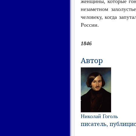
женщины, которые гон
незаметном захолусть
человеку, когда запут
России.
1846
Автор
Николай Гоголь
писатель, публици