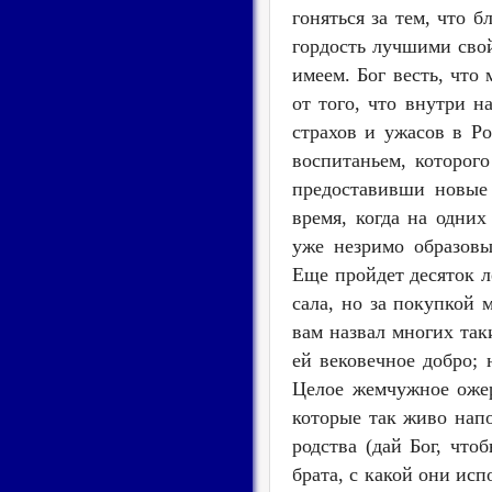
гоняться за тем, что б
гордость лучшими свой
имеем. Бог весть, что
от того, что внутри н
страхов и ужасов в Ро
воспитаньем, которого
предоставивши новые 
время, когда на одни
уже незримо образов
Еще пройдет десяток л
сала, но за покупкой 
вам назвал многих так
ей вековечное добро; 
Целое жемчужное ожер
которые так живо напо
родства (дай Бог, что
брата, с какой они ис