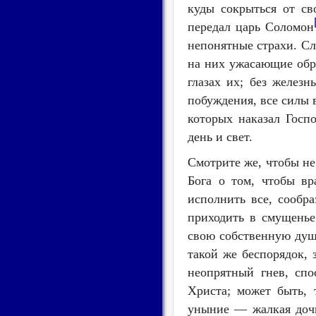
куды сокрыться от св
передал царь Соломон
непонятные страхи. Сле
на них ужасающие обр
глазах их; без железн
побуждения, все силы в
которых наказал Госп
день и свет.
Смотрите же, чтобы не
Бога о том, чтобы вр
исполнить все, сообр
приходить в смущенье
свою собственную душу
такой же беспорядок, 
неопрятный гнев, сп
Христа; может быть, 
уныние
— жалкая дочь