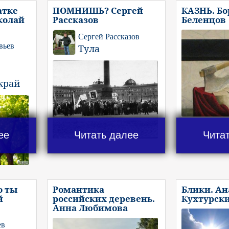
атке
ПОМНИШЬ? Сергей
КАЗНЬ. Бо
колай
Рассказов
Беленцов
Сергей Рассказов
вьев
Тула
край
ее
Читать далее
Чита
о ты
Романтика
Блики. А
й
российских деревень.
Кухтурск
Анна Любимова
ев