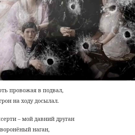
рть провожая в подвал,
трон на ходу досылал.
серти – мой давний друган
 воронёный наган,