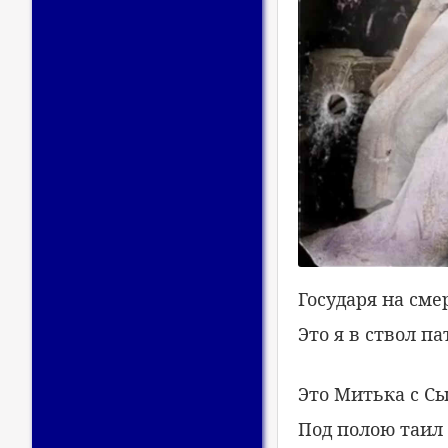
Государя на сме
Это я в ствол па
Это Митька с Сы
Под полою таил