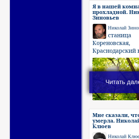
Я в нашей комн
прохладной. Ни
Зиновьев
Николай Зино
станица
Кореновская,
Краснодарский 
Читать дал
Мне сказали, чт
умерла. Никола
Клюев
Николай Клю