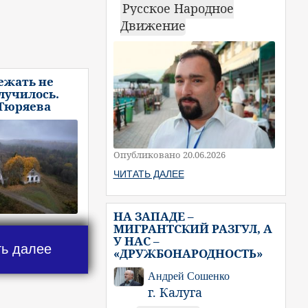
Русское Народное
Движение
ежать не
случилось.
 Тюряева
Опубликовано 20.06.2026
ЧИТАТЬ ДАЛЕЕ
НА ЗАПАДЕ –
МИГРАНТСКИЙ РАЗГУЛ, А
У НАС –
ть далее
«ДРУЖБОНАРОДНОСТЬ»
Андрей Сошенко
г. Калуга