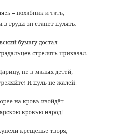
ясь – похабник и тать,
в груди он станет пулять.
вский бумагу достал
традальцев стрелять приказал.
 Царицу, не в малых детей,
Стреляйте! И пуль не жалей!
корее на кровь изойдёт.
царскою кровью народ!
купели крещенье творя,