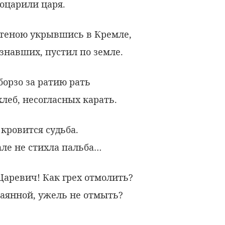
оцарили царя.
 стеною укрывшись в Кремле,
знавших, пустил по земле.
орзо за ратию рать
леб, несогласных карать.
 кровится судьба.
але не стихла пальба…
Царевич! Как грех отмолить?
каянной, ужель не отмыть?