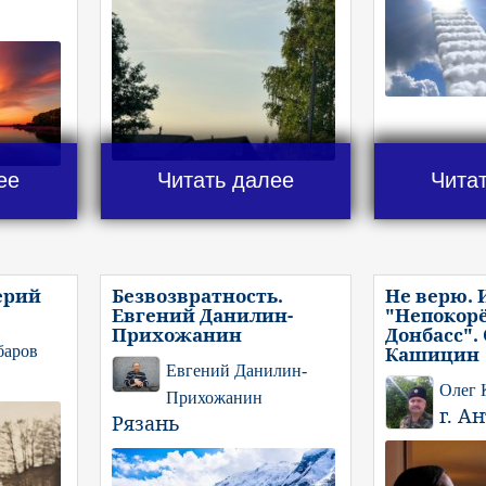
ее
Читать далее
Чита
ерий
Безвозвратность.
Не верю. 
Евгений Данилин-
"Непокор
Прихожанин
Донбасс".
баров
Кашицин
Евгений Данилин-
Олег
Прихожанин
г. А
Рязань