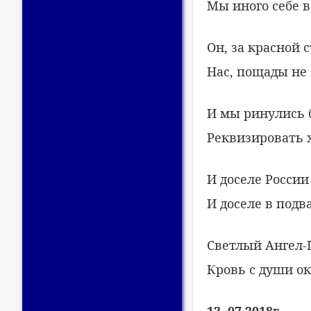
Мы иного себе в
Он, за красной
Нас, пощады не 
И мы ринулись б
Реквизировать х
И доселе России
И доселе в подв
Светлый Ангел-
Кровь с души о