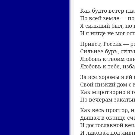
Как будто ветер гна
По всей земле — по
Я сильный был, но 
И я нигде не мог ос
Привет, Россия — р
Сильнее бурь, силь
Любовь к твоим ов
Любовь к тебе, изба
За все хоромы я ей
Свой низкий дом с 
Как миротворно в 
По вечерам закаты
Как весь простор, 
Дышал в оконце сч
И достославной вея
И ликовал под ливн