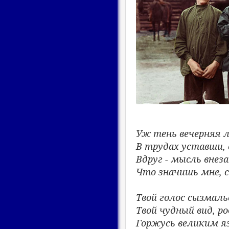
Уж тень вечерняя л
В трудах уставши, 
Вдруг - мысль внез
Что значишь мне, с
Твой голос сызмаль
Твой чудный вид, ро
Горжусь великим я