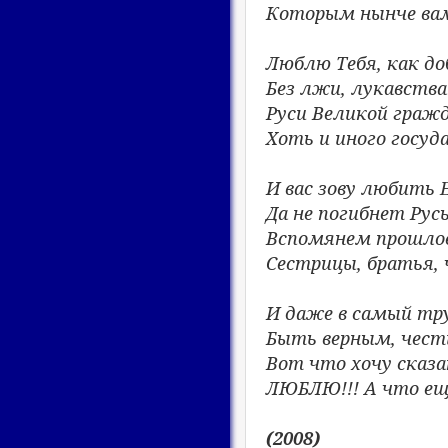
Которым нынче вам
Люблю Тебя, как до
Без лжи, лукавства
Руси Великой граж
Хоть и иного госуда
И вас зову любить Е
Да не погибнет Русь
Вспомянем прошлое
Сестрицы, братья, 
И даже в самый тр
Быть верным, чест
Вот что хочу сказат
ЛЮБЛЮ!!! А что ещ
(2008)