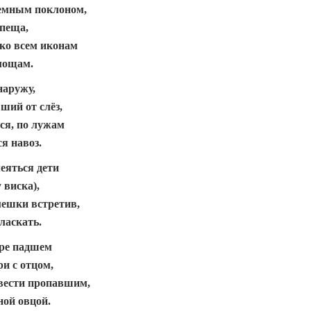
земным поклоном,
епеща,
 ко всем иконам
мощам.
наружу,
ший от слёз,
ся, по лужам
я навоз.
меяться дети
 виска),
мешки встретив,
ласкать.
ире падшем
и с отцом,
 вести пропавшим,
ной овцой.