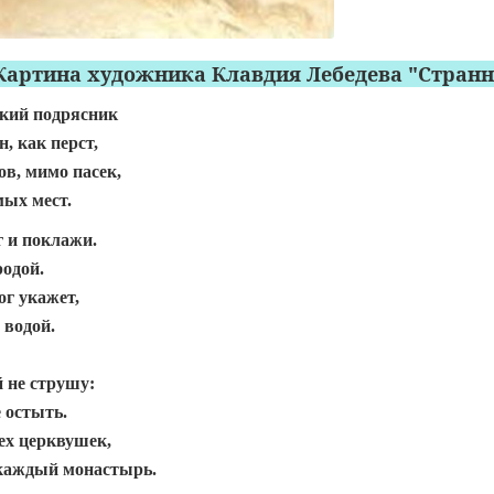
Картина художника Клавдия Лебедева "Стран
кий подрясник
, как перст,
в, мимо пасек,
мых мест.
г и поклажи.
родой.
ог укажет,
 водой.
й не струшу:
 остыть.
ех церквушек,
 каждый монастырь.