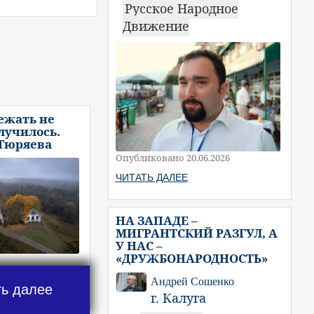
Русское Народное
Движение
ежать не
случилось.
 Тюряева
Опубликовано 20.06.2026
ЧИТАТЬ ДАЛЕЕ
НА ЗАПАДЕ –
МИГРАНТСКИЙ РАЗГУЛ, А
У НАС –
«ДРУЖБОНАРОДНОСТЬ»
Андрей Сошенко
ть далее
г. Калуга