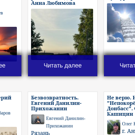
Анна Любимова
ев
ее
Читать далее
Чита
ерий
Безвозвратность.
Не верю. 
Евгений Данилин-
"Непокор
Прихожанин
Донбасс".
баров
Кашицин
Евгений Данилин-
Олег
Прихожанин
г. А
Рязань