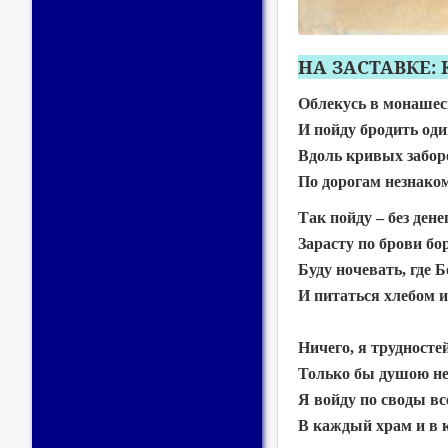
НА ЗАСТАВКЕ: 
Облекусь в монашес
И пойду бродить один
Вдоль кривых заборо
По дорогам незнако
Так пойду – без дене
Зарасту по брови бо
Буду ночевать, где Б
И питаться хлебом и
Ничего, я трудносте
Только бы душою не
Я войду по своды вс
В каждый храм и в