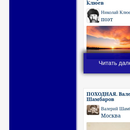
Клюев
Николай Клю
поэт
Читать дал
ПОХОДНАЯ. Вал
Шамбаров
Валерий Шам
Москва