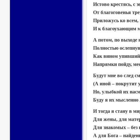
Истово крестясь, с 
От благоговенья тр
Приложусь ко всем,
И к благоухающим 
А потом, по выходе 
Полностью ослепнув
Как вином упивший
Напрямки пойду, мес
Будут мне во след с
(А иной – покрутит у
Но, улыбкой их нас
Буду я их мысленно 
И тогда я стану в м
Для жены, для матер
Для знакомых – без
А для Бога – найден