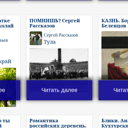
атке
ПОМНИШЬ? Сергей
КАЗНЬ. Бо
колай
Рассказов
Беленцов
Сергей Рассказов
вьев
Тула
край
ее
Читать далее
Чита
о ты
Романтика
Блики. А
й
российских деревень.
Кухтурск