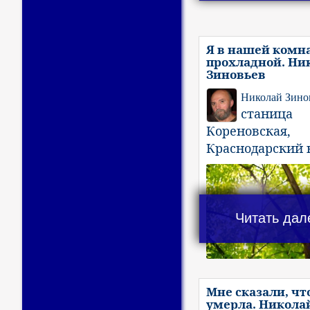
Я в нашей комн
прохладной. Ни
Зиновьев
Николай Зино
станица
Кореновская,
Краснодарский 
Читать дал
Мне сказали, чт
умерла. Никола