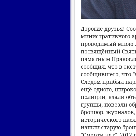
Дорогие друзья! Со
министративного аре
проводимый мною л
посвящëнный Свят
памятным Правосла
сообщил, что в экс
сообщившего, что "
Следом прибыл наря
ещё одного, широко
полиции, взяли объ
группы, повезли об
брошюр, журналов, 
исторического насл
нашли старую брошю
"Смерти нет", 2012