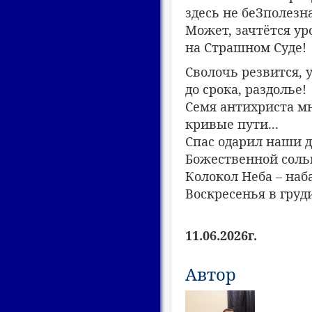
здесь не беЗполезна
Может, зачтëтся ур
на Страшном Суде!
Сволочь резвится, у
до срока, раздолье!
Семя антихриста м
кривые пути...
Спас одарил наши 
Божественной соль
Колокол Неба – наб
Воскресенья в груд
11.06.2026г.
Автор