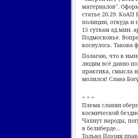
материалов". Офор
статье 20.29. КоАП
полиции, откуда и 
15 суткам ад.мин. 
Подмосковье. Вопре
коснулось. Такова 
Полагаю, что в ны
людям всë давно по
практика, смысла н
молился! Слава Богу 
+ + +
Племя славян обер
космической бездн
Чахнут народы, по
в белиберде...
Только Поэзия пра