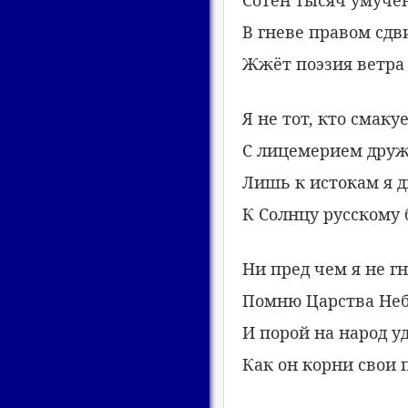
В гневе правом сдв
Жжёт поэзия ветра 
Я не тот, кто смаку
С лицемерием друж
Лишь к истокам я д
К Солнцу русскому 
Ни пред чем я не гн
Помню Царства Неб
И порой на народ у
Как он корни свои 