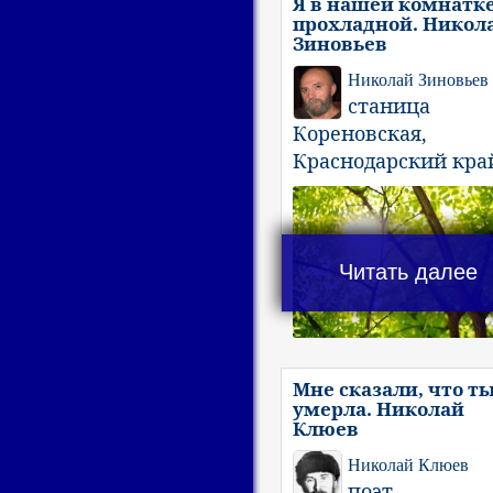
Я в нашей комнатк
прохладной. Никол
Зиновьев
Николай Зиновьев
станица
Кореновская,
Краснодарский кра
Читать далее
Мне сказали, что т
умерла. Николай
Клюев
Николай Клюев
поэт