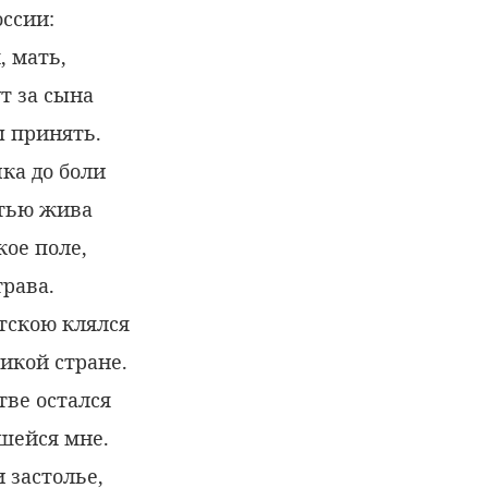
оссии:
, мать,
т за сына
 принять.
ка до боли
тью жива
кое поле,
трава.
тскою клялся
икой стране.
тве остался
вшейся мне.
и застолье,