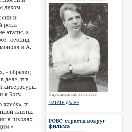
м духом.
ссии и
й реки
е этапы, а
оз. Леонид,
монова и А.
, – образец
 деле, и в
ой литературы
 к Богу.
Опубликовано 28.02.2026
ЧИТАТЬ ДАЛЕЕ
 хлебу», и
енной жизни
ия в школах.
РОВС: страсти вокруг
фильма
дим!»