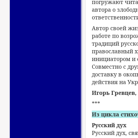
погружают чита
автора о злобо
ответственности
Автор своей жи
работе по возр
традиций русско
православный хр
инициатором и 
Совместно с др
доставку в око
действия на Укр
Игорь Гревцев,
***
Из цикла стихо
Русский дух
Русский дух, с