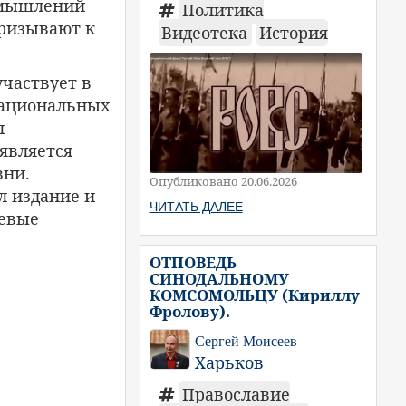
змышлений
Политика
призывают к
Видеотека
История
частвует в
национальных
л
 является
вни.
Опубликовано 20.06.2026
л издание и
ЧИТАТЬ ДАЛЕЕ
оевые
ОТПОВЕДЬ
СИНОДАЛЬНОМУ
КОМСОМОЛЬЦУ (Кириллу
Фролову).
Сергей Моисеев
Харьков
Православие