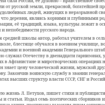
ена сила России, её духовно – нравственное свое
ли от русской земли, прекрасной, богатейшей п
удолюбивых людей, живущих в неразрывной связ
, что деревня, являясь корнями и глубинными р
ации, её традиций, языка, культуры лежит в ос
 и непобедимости русского народа.
я средней школы автор, работал учителем в сел
коле, блестяще обучался в военном училище, в
кадемии и военной академии Генерального штаба
но служил Отечеству в двенадцати гарнизонах, 
ях в Афганистане и миротворческих операциях 
Он знает цену человеческой жизни, мужской дру
ву. Закончив воинскую службу в звании генерал
атах высших структур власти СССР, СНГ и Росси
ую жизнь Л. Петухов, пишет стихи и публицист
ы и статьи. Издал семь поэтических сборников и
анные книги, пропитаны высоким духом соприча