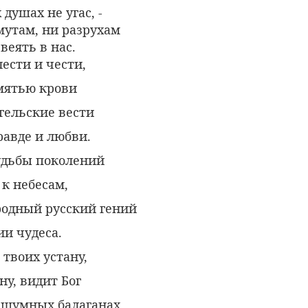
душах не угас, -
мутам, ни разрухам
веять в нас.
ести и чести,
мятью крови
гельские вести
равде и любви.
судьбы поколений
к небесам,
одный русский гений
и чудеса.
 твоих устану,
ну, видит Бог
 шумных балаганах,