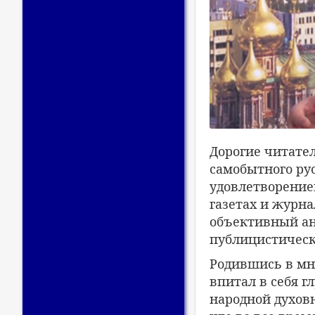
Дорогие читате
самобытного рус
удовлетворением
газетах и журна
объективный ан
публицистическ
Родившись в мн
впитал в себя 
народной духовн