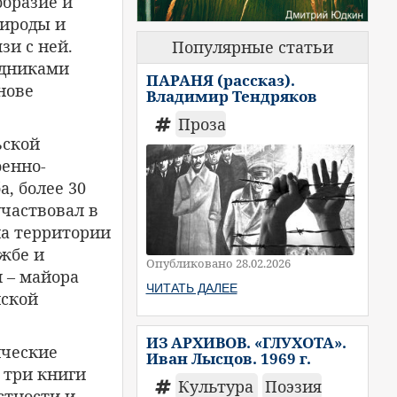
образие и
рироды и
и с ней.
Популярные статьи
одниками
ПАРАНЯ (рассказ).
нове
Владимир Тендряков
Проза
ьской
оенно-
, более 30
участвовал в
на территории
жбе и
Опубликовано 28.02.2026
 – майора
ЧИТАТЬ ДАЛЕЕ
йской
ИЗ АРХИВОВ. «ГЛУХОТА».
ические
Иван Лысцов. 1969 г.
 три книги
Культура
Поэзия
стности и