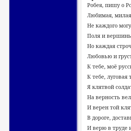
Робея, пишу о Р
Любимая, милая
Не каждого могу
Поля и вершины
Но каждая строч
Любовью и грус
К тебе, моё русс
К тебе, луговая 
Я клятвой солда
На верность вел
И верен той кля
В дороге, доста
И верю в труде 