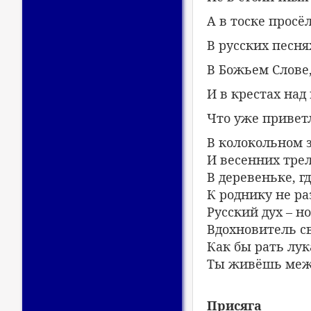
А в тоске просё
В русских песня
В Божьем Слове
И в крестах на
Что уже привет
В колокольном з
И весенних трел
В деревеньке, 
К роднику не ра
Русский дух – н
Вдохновитель св
Как бы рать лук
Ты живёшь меж 
Присяга