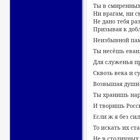
Ты в смиренных 
Ни врагам, ни с
Не дано тебя раз
Призывая к добл
Неизбывной па
Ты несёшь еван
Для служенья п
Сквозь века и 
Возвышая души 
Ты хранишь нар
И творишь Росси
Если ж я без сил
То искать их ста
Не в столичных