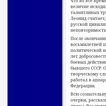
что во все врем
величие исходи
талантливых тр
Леонид считает
русской цивилиз
неповторимости
После окончани
восьмилетней ш
политической а
лет добросовест
боевых действи
бывшего СССР. 
творческому сло
работал в аппар
Федерации.
Всю сознательн
очерки, рассказ
прозы. Все изд