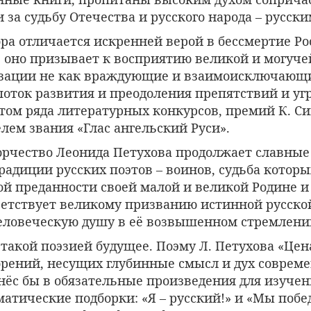
 за судьбу Отечества и русского народа – русски
ра отличается искренней верой в бессмертие Ро
, оно призывает к восприятию великой и могуче
зации не как враждующие и взаимоисключающи
оток развития и преодоления препятствий и угр
том ряда литературных конкурсов, премий К. Си
лем звания «Глас ангельский Руси».
орчество Леонида Петухова продолжает славные
адиции русских поэтов – воинов, судьба которых
 преданности своей малой и великой Родине и в
тветствует великому призванию истинной русск
человеческую душу в её возвышенном стремлении
 такой поэзией будущее. Поэму Л. Петухова «Цена
ворений, несущих глубинные смысл и дух соврем
внёс бы в обязательные произведения для изучен
атические подборки: «Я – русский!» и «Мы побе