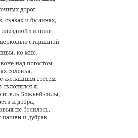
лочных дорог.
х, сказах и былинах,
, звёздной тишине
д церковью старинной
ливы, ко мне.
воне над погостом
ях соловья,
где желанным гостем
з склонялся я.
оситель Божьей силы,
ета и добра,
авых не бесилась,
пашен и дубрав.