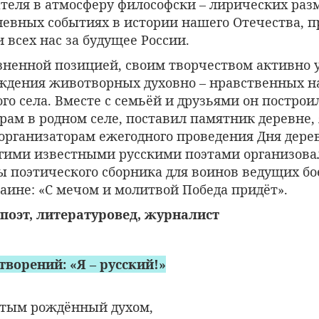
теля в атмосферу философски – лирических ра
дневных событиях в истории нашего Отечества, 
 всех нас за будущее России.
зненной позицией, своим творчеством активно у
ождения животворных духовно – нравственных 
го села. Вместе с семьёй и друзьями он построи
ам в родном селе, поставил памятник деревне,
организаторам ежегодного проведения Дня дере
угими известными русскими поэтами организова
пы поэтического сборника для воинов ведущих б
аине: «С мечом и молитвой Победа придёт».
 поэт, литературовед, журналист
творений: «Я – русский!»
вятым рождённый духом,