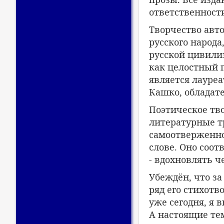
ответственности
Творчество авто
русского народа
русской цивили
как целостный п
является лауреа
Кашко, обладате
Поэтическое тв
литературные тр
самоотверженной
слове. Оно соо
- вдохновлять 
Убеждён, что за
ряд его стихот
уже сегодня, я 
А настоящие тем