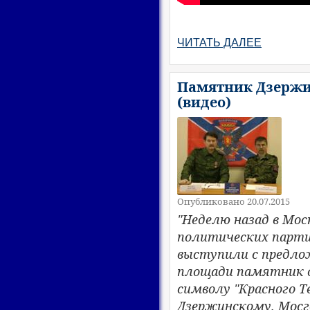
ЧИТАТЬ ДАЛЕЕ
Памятник Дзержи
(видео)
Опубликовано 20.07.2015
​"Неделю назад в Мо
политических партий
выступили с предло
площади памятник о
символу "Красного Т
Дзержинскому. Мосго