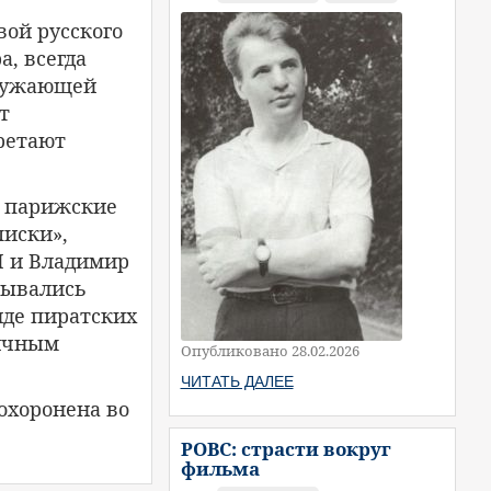
вой русского
а, всегда
кружающей
т
ретают
е парижские
писки»,
I и Владимир
сывались
иде пиратских
личным
Опубликовано 28.02.2026
ЧИТАТЬ ДАЛЕЕ
похоронена во
РОВС: страсти вокруг
фильма