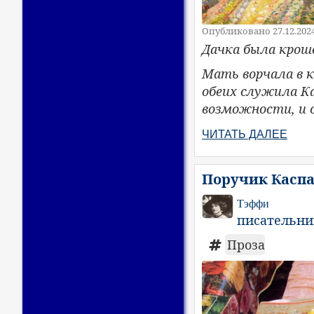
Опубликовано 27.12.202
Дачка была крош
Мать ворчала в к
обеих служила К
возможности, и с
ЧИТАТЬ ДАЛЕЕ
Поручик Каспа
Тэффи
писательни
Проза