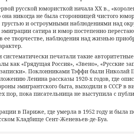
рвой русской юмористкой начала ХХ в., «короле
 она никогда не была сторонницей чистого юмор
 с грустью и остроумными наблюдениями над о
 эмиграции сатира и юмор постепенно перестаю
в ее творчестве, наблюдения над жизнью приоб
арактер.
и систематически печатали такие авторитетны
лы как «Грядущая Россия», «Звено», «Русские за
записки». Поклонниками Тэффи были Николай I
ложению Ленина рассказы 1920-х годов, где опи
ороны эмигрантского быта, выходили в СССР в в
тех пор, пока писательница не выступила с пуб
играции в Париже, где умерла в 1952 году и была 
сском Кладбище Сент-Женевьев-де-Буа.