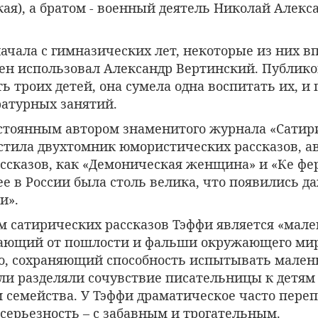
ая), а братом - военный деятель Николай Алекс
ачала с гимназических лет, некоторые из них в
сен использовал Александр Вертинский. Публико
ать троих детей, она сумела одна воспитать их, и
ратурных занятий.
стоянным автором знаменитого журнала «Сатири
стила двухтомник юмористических рассказов, а
ссказов, как «Демоническая женщина» и «Ке фер
е в России была столь велика, что появились да
и».
м сатирических рассказов Тэффи является «мал
дающий от пошлости и фальши окружающего мир
то, сохраняющий способность испытывать мален
ли разделяли сочувствие писательницы к детям 
 семейства. У Тэффи драматическое часто переп
серьезность – с забавным и трогательным.