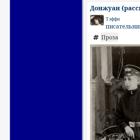
Донжуан (расс
Тэффи
писательни
Проза