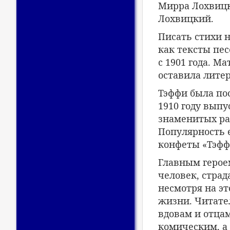
Мирра Лохвицк
Лохвицкий.
Писать стихи н
как тексты пе
с 1901 года. М
оставила лите
Тэффи была по
1910 году выпу
знаменитых ра
Популярность е
конфеты «Тэфф
Главным герое
человек, стра
несмотря на э
жизни. Читате
вдовам и отцам
комическим, а 