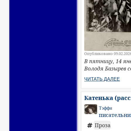
Опубликовано 09.02.202
В пятницу, 14 ян
Володя Базырев 
ЧИТАТЬ ДАЛЕЕ
Катенька (расс
Тэффи
писательни
Проза