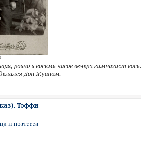
6
варя, ровно в восемь часов вечера гимназист вос
сделался Дон Жуаном.
каз). Тэффи
ца и поэтесса