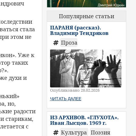
андрович
Популярные статьи
последствии
ПАРАНЯ (рассказ).
ваться стала
Владимир Тендряков
 при этом не
Проза
кон». Уже к
втор таких
?».
же духи и
Опубликовано 28.02.2026
енький»
ЧИТАТЬ ДАЛЕЕ
а, но,
ькие радости
ИЗ АРХИВОВ. «ГЛУХОТА».
и старикам,
Иван Лысцов. 1969 г.
летается с
Культура
Поэзия