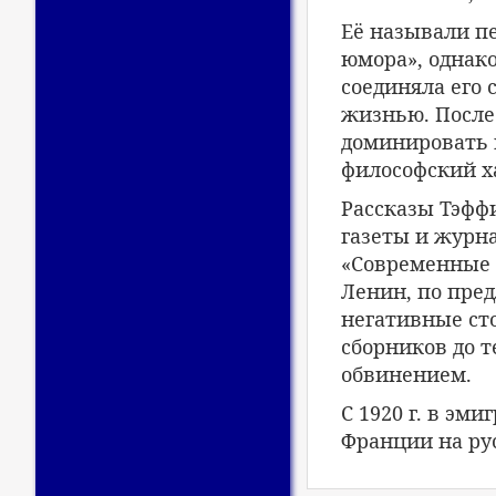
Её называли пе
юмора», однако
соединяла его
жизнью. После
доминировать 
философский х
Рассказы Тэфф
газеты и журна
«Современные 
Ленин, по пред
негативные ст
сборников до 
обвинением.
С 1920 г. в эм
Франции на ру