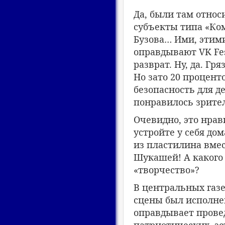
Да, были там относ
субъекты типа «Ком
Бузова… Ими, этим
оправдывают VK Fest
разврат. Ну, да. Гр
Но зато 20 процент
безопасность для де
понравилось зрите
Очевидно, это нрав
устройте у себя до
из пластилина вме
Шукашей! А какого 
«творчество»?
В центральных газет
сцены был исполнен
оправдывает прове