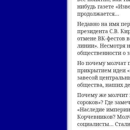
нибудь газете «Изв
продолжается…
Недавно на имя пе
президента С.В. Ки
отмене ВК-фестов в
линии». Несмотря 
общественности о 
Но почему молчат п
прикрытием идеи «
завесой центральны
общества, наших де
Почему же молчит 
сороков»? Где зам
«Наследие империи»
Корчевников? Молч
социалисты… Сталин