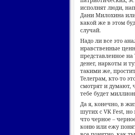
патриотических, эс
исполнят люди, нап
Дани Милохина или
какой же в этом бу
случай.
Надо ли все это ана
нравственные ценно
представленное на 
денег, наркоты и т
такими же, простите
Телеграм, кто-то э
смотрят и думают, 
тебе будет миллион,
Да я, конечно, в ж
шутих с VK Fest, но
что черное – черное,
коню или ежу понят
все понятно, как т