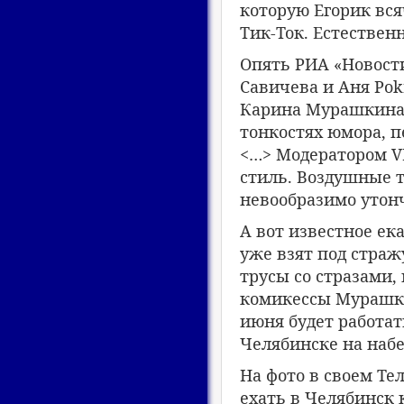
которую Егорик вся
Тик-Ток. Естестве
Опять РИА «Новост
Савичева и Аня Po
Карина Мурашкина,
тонкостях юмора, п
<…> Модератором V
стиль. Воздушные т
невообразимо уто
А вот известное ек
уже взят под страж
трусы со стразами,
комикессы Мурашки
июня будет работат
Челябинске на набе
На фото в своем Те
ехать в Челябинск 