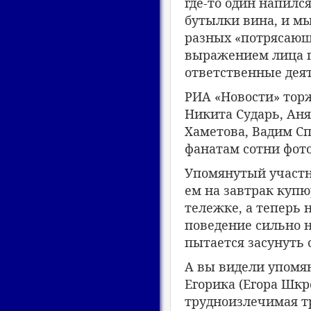
где-то один напилс
бутылки вина, и мы
разных «потрясающи
выражением лица п
ответственные дея
РИА «Новости» торж
Никита Сударь, Аня
Хаметова, Вадим С
фанатам сотни фото
Упомянутый участни
ем на завтрак купю
тележке, а теперь 
поведение сильно 
пытается засунуть
А вы видели упомян
Егорика (Егора Шкр
трудноизлечимая т