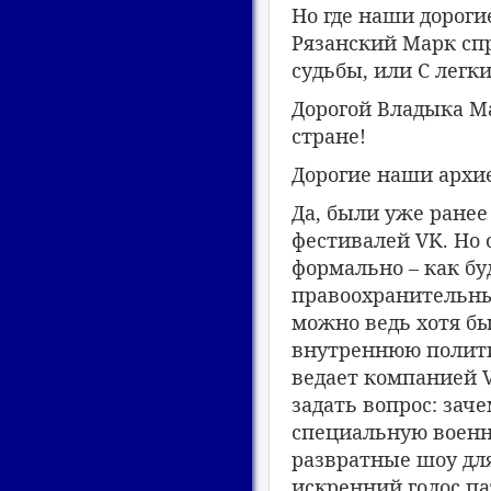
Но где наши дорог
Рязанский Марк сп
судьбы, или С легк
Дорогой Владыка Ма
стране!
Дорогие наши архие
Да, были уже ранее
фестивалей VK. Но 
формально – как бу
правоохранительные
можно ведь хотя бы
внутреннюю полити
ведает компанией V
задать вопрос: заче
специальную военн
развратные шоу дл
искренний голос па