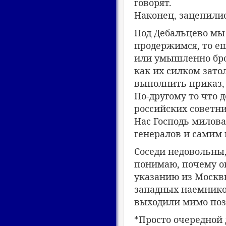
говорят.
Наконец, зацепилис
Под Дебальцево мы 
продержимся, то ещ
или умышленно бро
как их силком зат
выполнить приказ,
По-другому то что 
российских советн
Нас Господь милова
генералов и самим 
Соседи недовольны,
понимаю, почему оп
указанию из Москв
западных наемников
выходили мимо поз
*Просто очередной 