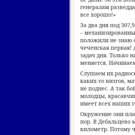
генералам разведда
все хорошо!»
За два дня под 307
– механизированны
положили не знаю с
чеченская первая! 
задач дня. Только 
меняется. Начинаем
Слушаем их радиосв
каких-то визгов, ма
не поднес. А так бо
молодцы, красавчик
имеет всех наших г
Окружение они план
пор. В Дебальцево 
километр. Потому ч