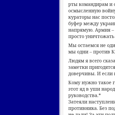
рты командирам и 
осмысленную войну, 
кураторы нас посто
буфер между украин
напрямую. Армия – 
просто уничтожать 
Мы остаемся не оди
мы одни – против К
Людям я всего сказа
заметки пригодятся 
доверчивы. И если 
Кому нужно такое г
этот яд в уши наро
руководства.*
Затеяли наступлен
противника. Без по
не дали! За эти по