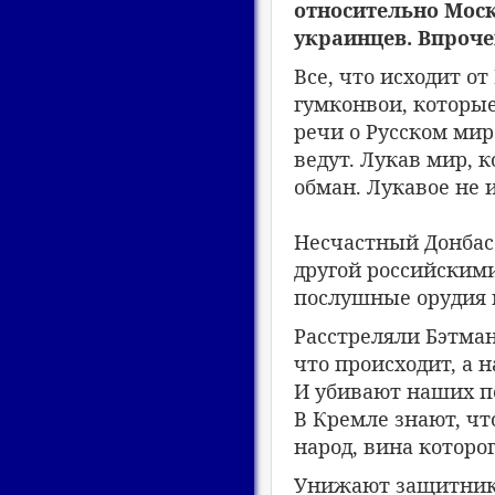
относительно Моск
украинцев. Впроче
Все, что исходит о
гумконвои, которые
речи о Русском мир
ведут. Лукав мир, 
обман. Лукавое не и
Несчастный Донбас
другой российскими.
послушные орудия в
Расстреляли Бэтма
что происходит, а 
И убивают наших по
В Кремле знают, ч
народ, вина которо
Унижают защитник