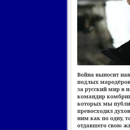
Война выносит на
подлых мародёров
за русский мир в 
командир комбриг
которых мы публик
превосходил духов
ним как по одну, т
отдавшего свою жи