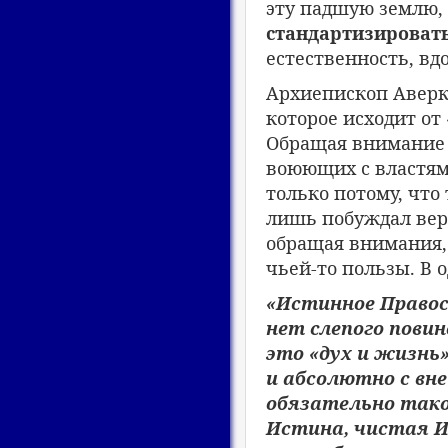
эту падшую землю, 
стандартизироват
естественность, вд
Архиепископ Аверки
которое исходит от
Обращая внимание 
воюющих с властям
только потому, что
лишь побуждал вер
обращая внимания, 
чьей-то пользы. В о
«Истинное Правос
нет слепого повин
это «дух и жизнь»
и абсолютно с вн
обязательно тако
Истина, чистая И