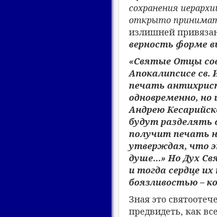
сохранения иерархи
открыто принимат
излишней привязан
верность форме в
«Святые Отцы сов
Апокалипсисе св.
печать антихрист
одновременно, но и
Андрею Кесарийско
будут разделять 
получит печать н
утверждая, что э
душе…» Но Дух Св
и тогда сердце и
боязливостью – к
Зная это святоотеч
предвидеть, как вс