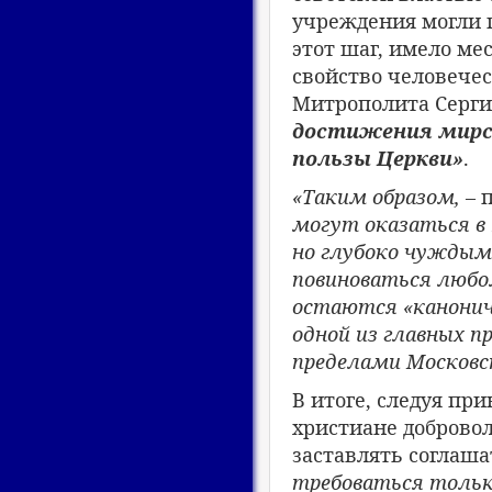
учреждения могли п
этот шаг, имело ме
свойство человече
Митрополита Серги
достижения мирск
пользы Церкви»
.
«Таким образом,
– 
могут оказаться в
но глубоко чуждым
повиноваться любо
остаются «канонич
одной из главных пр
пределами Московс
В итоге, следуя пр
христиане добровол
заставлять соглаша
требоваться только