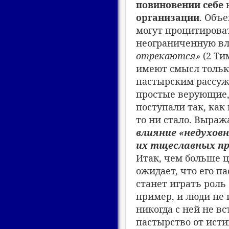
повиновении себе
н
организации
. Объ
могут процитироват
неограниченную вл
отрекаются»
(2 Ти
имеют смысл тольк
пастырским рассуж
простые верующие,
поступали так, как
то ни стало. Выраж
влияние «недухов
их тщеславных пр
Итак, чем больше ц
ожидает, что его п
станет играть роль
пример, и люди не
никогда с ней не в
пастырство от исти