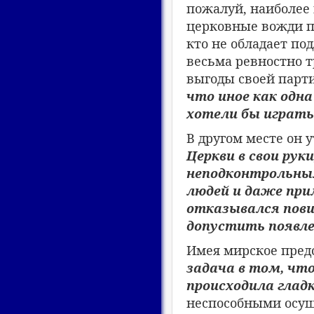
пожалуй, наиболее
церковные вожди пр
кто не обладает по
весьма ревностно т
выгоды своей парти
что иное как одна
хотели бы играть
В другом месте он 
Церкви в свои ру
неподконтрольным
людей и даже при
отказывался пови
допустить появле
Имея мирское пред
задача в том, чт
происходила гладк
неспособными осущ