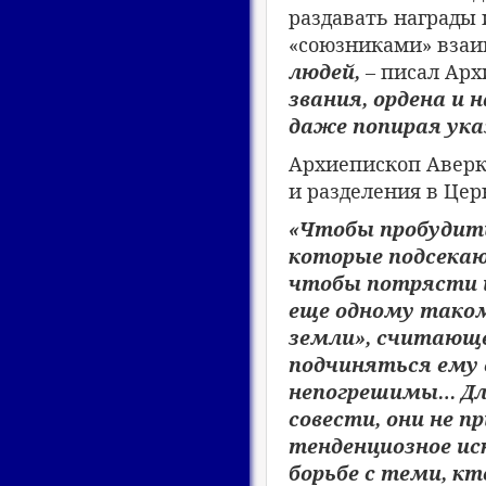
раздавать награды 
«союзниками» взаи
людей,
– писал Арх
звания, ордена и 
даже попирая ука
Архиепископ Аверк
и разделения в Цер
«Чтобы пробудит
которые подсекаю
чтобы потрясти и
еще одному таком
земли», считающе
подчиняться ему в
непогрешимы… Для
совести, они не 
тенденциозное ис
борьбе с теми, кт