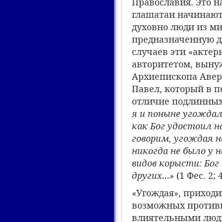
Православия. Это н
глашатаи начинают 
духовно люди из м
предназначенную д
случаев эти «актер
авторитетом, выну
Архиепископа Аверк
Павел, который в 
отличие подлинных
я и поныне угождал
как Бог удостоил н
говорим, угождая н
никогда не было у н
видов корысти: Бог
других…»
(1 Фес. 2; 4
«Угождая», приход
возможных противн
влиятельными людь