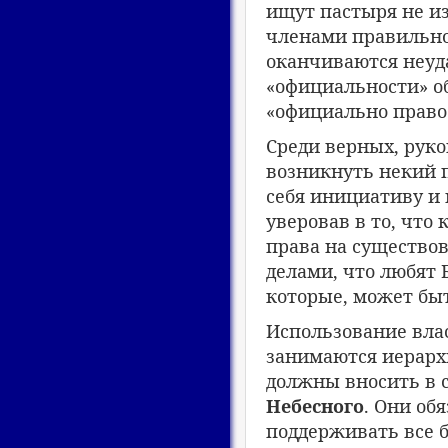
ищут пастыря не и
членами правильно
оканчиваются неуда
«официальности» об
«официально право
Среди верных, рук
возникнуть некий п
себя инициативу и 
уверовав в то, что
права на существо
делами, что любят 
которые, может бы
Использование влас
занимаются иерархи
должны вносить в с
Небесного
. Они об
поддерживать все 