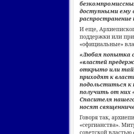
безкомпромиссным
доступными ему 
распространение и
И еще, Архиеписко
поддержки или приз
«официальные» вла
«Любая попытка с
«властей предерж
открыто или тайн
приходят к власт
подольститься к 
получить от них 
Спасителя нашего
носят священнич
Говоря так, архиеп
«сергианства». Ми
советской властью