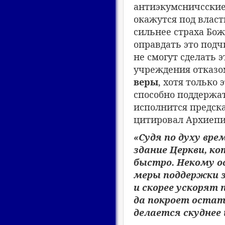
антиэкумсничсские
окажутся под власт
сильнее страха Бож
оправдать это подч
не смогут сделать 
учреждения отказо
веры
, хотя только
способно поддержат
исполнится предска
цитировал Архиепи
«Судя по духу вр
здание Церкви, к
быстро. Некому 
меры поддержки з
и скорее ускорят
да покроет остат
делается скуднее 