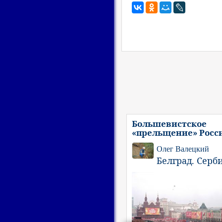
Большевистское
«прельщение» Росс
Олег Валецкий
Белград. Серб