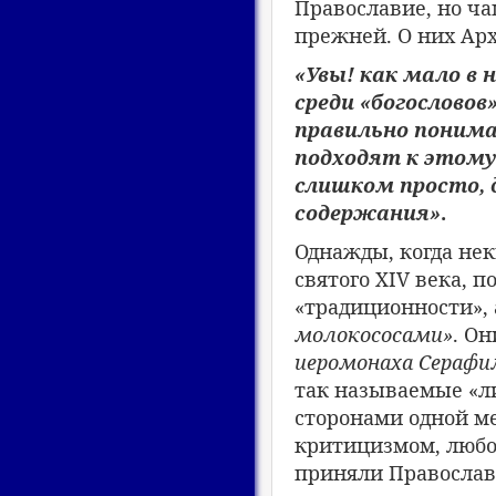
Православие, но ча
прежней. О них Ар
«Увы! как мало в 
среди «богослово
правильно понима
подходят к этому
слишком просто, 
содержания»
.
Однажды, когда не
святого XIV века, 
«традиционности»,
молокососами»
. О
иеромонаха Серафи
так называемые «л
сторонами одной ме
критицизмом, любо
приняли Православи