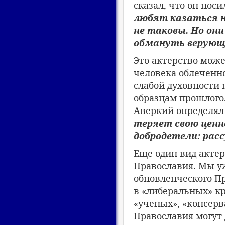
сказал, что он носи
любят казаться н
не таковы. Но он
обмануть верующи
Это актерство мож
человека облеченно
слабой духовности 
образцам прошлого
Аверкий определял
теряет свою ценн
добродетели: рас
Еще один вид акте
Православия. Мы уж
обновленческого П
в «либеральных» кр
«ученых», «консер
Православия могут 