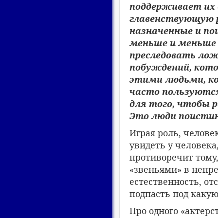
поддерживает их 
главенствующую ро
назначенные и по
меньше и меньше 
преследовать лож
побуждений, кото
этими людьми, ко
часто пользуютс
для того, чтобы 
Это люди поистин
Играя роль, челове
увидеть у человека
противоречит тому,
«звеньями» в непр
естественность, от
подпасть под какую
Про одного «актер