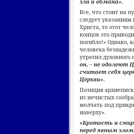
зла и обмана»
.
Все, что стоит на п
следует указаниям 
Христа, то этот чел
концов это приводи
погибло!» Однако, 
человека безнадежн
утратил духовного 
он, – не одолеют 
считает себя цер
Церкви»
.
Позиция архиеписко
из нечистых сообр
молчать под прикры
наверху».
«Кротость и смир
перед явным зло