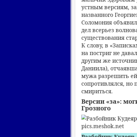
устным версиям, з
названного Георгие
Соломония объявила
дел всерьез волнов
существования стар
К слову, в «Записк
на постриг не дава
другим же источни
Даниила), отчаявш
мужа разрешить ей 
сопротивлялся, но
смириться.
Версии «за»: мог
Грозного
Разбойник Кудеяр,