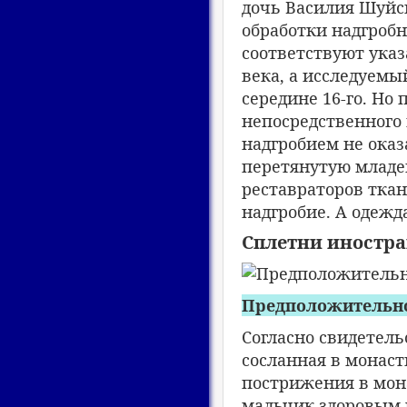
дочь Василия Шуйск
обработки надгроб
соответствуют указ
века, а исследуемы
середине 16-го. Но
непосредственного 
надгробием не оказ
перетянутую младе
реставраторов ткан
надгробие. А одежд
Сплетни иностра
Предположительно 
Согласно свидетель
сосланная в монас
пострижения в мона
мальчик здоровым 