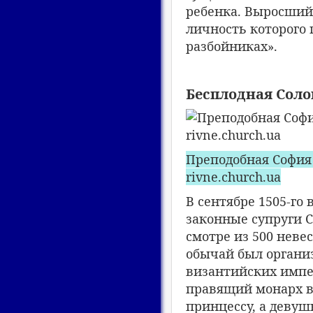
ребенка. Выросший
личность которого
разбойниках».
Бесплодная Соло
Преподобная София 
rivne.church.ua
В сентябре 1505-го
законные супруги 
смотре из 500 невес
обычай был организ
византийских импе
правящий монарх в
принцессу, а девуш