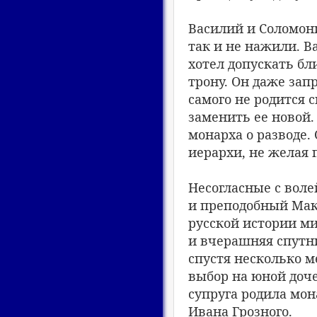
Василий и Соломони
так и не нажили. В
хотел допускать бл
трону. Он даже зап
самого не родится 
заменить ее новой.
монарха о разводе.
иерархи, не желая
Несогласные с воле
и преподобный Мак
русской истории ми
и вчерашняя спутн
спустя несколько м
выбор на юной доче
супруга родила мон
Ивана Грозного.