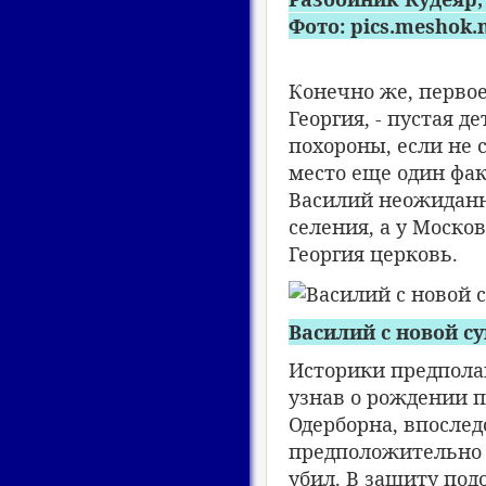
Фото: pics.meshok.
Конечно же, перво
Георгия, - пустая 
похороны, если не 
место еще один фак
Василий неожиданн
селения, а у Моско
Георгия церковь.
Василий с новой су
Историки предпола
узнав о рождении п
Одерборна, впослед
предположительно 
убил. В защиту под