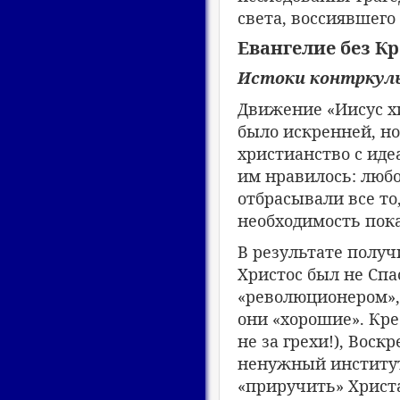
света, воссиявшего 
Евангелие без К
Истоки контркул
Движение «Иисус хи
было искренней, н
христианство с иде
им нравилось: любо
отбрасывали все то
необходимость пока
В результате получ
Христос был не Спа
«революционером»,
они «хорошие». Кре
не за грехи!), Воск
ненужный институт
«приручить» Христа