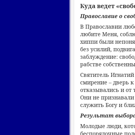
Куда ведет «сво
Православие о сво
В Православии люб
любите Меня, соблюд
хиппи были непонят
без усилий, подвиг
заблуждение: свобод
рабстве собственны
Святитель Игнатий 
смирение – дверь к
отказывались и от т
Они не признавали 
служить Богу и бли
Результат выбор
Молодые люди, кот
беспорядочные пол