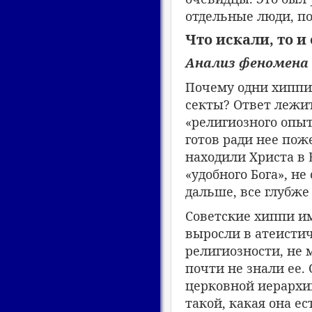
отдельные люди, по
Что искали, то и
Анализ феномена
Почему одни хиппи 
секты? Ответ лежит
«религиозного опыт
готов ради нее по
находили Христа в 
«удобного Бога», н
дальше, все глубже
Советские хиппи и
выросли в атеистич
религиозности, не 
почти не знали ее.
церковной иерархи
такой, какая она ес