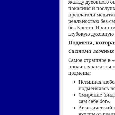
жажду духовного оп
покаяния и послуша
предлагали медитац
реальностью без с
без Креста. И хипп
глубокую духовную 
Подмена, котора
Система ложных 
Самое страшное в «
поначалу кажется н
подмены:
Истинная любо
подменялась в
Смирение (виде
сам себе бог».
Аскетический п
уходом от реал