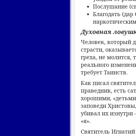
Послушание (с
Благодать (дар
наркотическим
Духовная ловуш
Человек, который ду
страсти, оказывает
греха, не молится,
реального изменени
требует Таинств.
Как писал святител
праведник, есть са
хорошими, «детьми 
заповеди Христовы,
убивал их изнутри 
«я».
Святитель Игнатий 