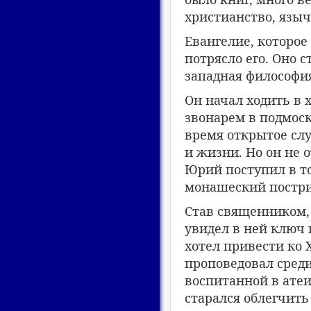
христианство, языч
Евангелие, которое
потрясло его. Оно 
западная философия
Он начал ходить в 
звонарем в подмоск
время открытое слу
и жизни. Но он не о
Юрий поступил в т
монашеский постри
Став священником, 
увидел в ней ключ 
хотел привести ко 
проповедовал среди
воспитанной в атеи
старался облегчить 