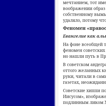
мечтанием, тот име
воображении образ 
собственному вымыс
удаляло, потому чт
Феномен «правос
Евангелие как ал
На фоне всеобщей 
феномен советских 
но нашли путь в П
В советском андегр
оттого желанных кн
руки, читали в сам
газетах, неожиданн
Советские хиппи по
Иисусом», изображе
подлинным ликом Х