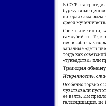
В СССР эта трагеди
буржуазные ценнос
которая сама была 
ореол мученичества
Советские хиппи, к
самоубийств. Те, к
неспособных к норм
западные «дети цве
тогда как советски
«тунеядство» или 
Трагедия обман
Искренность, ст
Особенно горько ос
чувствовали пустот
ее взять. Им предл
галлюцинацию, не Ц