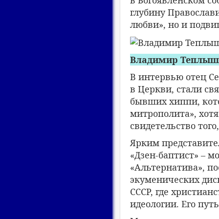
в Богоявленском с
глубину Православи
любви», но и подвиг,
Владимир Теплыш
В интервью отец Се
в Церкви, стали св
бывших хиппи, кот
митрополита», хот
свидетельство того
Ярким представите
«Дзен-баптист» – м
«Альтернатива», по
экуменических дис
СССР, где христиан
идеологии. Его пут