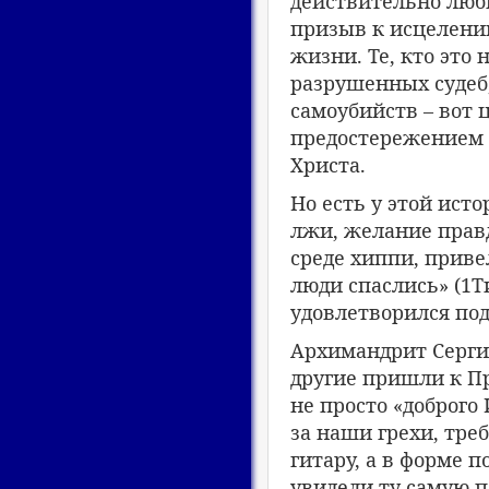
действительно люби
призыв к исцелению
жизни. Те, кто это 
разрушенных судеб
самоубийств – вот 
предостережением д
Христа.
Но есть у этой ист
лжи, желание правд
среде хиппи, приве
люди спаслись» (1Ти
удовлетворился под
Архимандрит Серги
другие пришли к П
не просто «доброго
за наши грехи, треб
гитару, а в форме 
увидели ту самую п