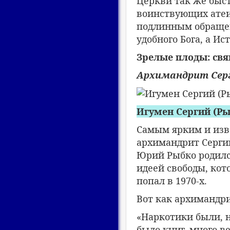
Церкви так же быст
воинствующих атеис
подлинным обращен
удобного Бога, а И
Зрелые плоды: св
Архимандрит Серг
Игумен Сергий (Рыб
Самым ярким и изв
архимандрит Сергий
Юрий Рыбко родился 
идеей свободы, кот
попал в 1970-х.
Вот как архимандри
«Наркотики были, н
было книг, много ве