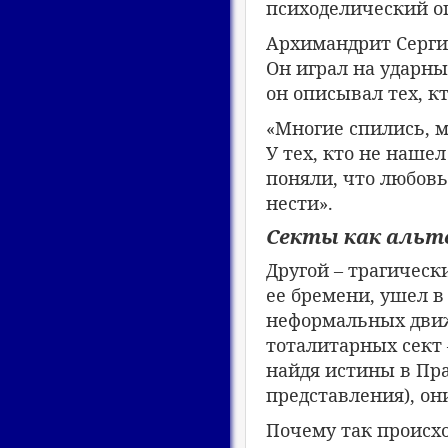
психоделический о
Архимандрит Сергий
Он играл на ударны
он описывал тех, кт
«Многие спились, м
У тех, кто не нашел
поняли, что любовь
нести».
Секты как альт
Другой – трагическ
ее бремени, ушел в
неформальных движ
тоталитарных сект 
найдя истины в Пра
представления), он
Почему так происхо