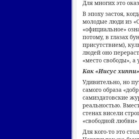
Для многих это ока
В эпоху застоя, ког
молодые люди из «С
«официальное» озна
потому, в глазах бу
присутствием), кул
людей оно перераст
«место свободы», а
Как «Иисус хиппи
Удивительно, но пу
самого образа «доб
самиздатовские жур
реальностью. Вмес
стенах висели стро
«свободной любви»
Для кого-то это ст