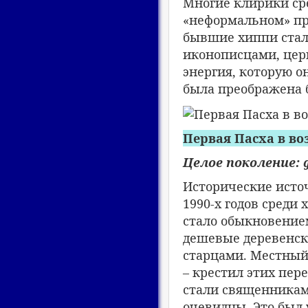
Многие клирики ср
«неформальном» пр
бывшие хиппи стал
иконописцами, цер
энергия, которую о
была преображена 
Первая Пасха в во
Целое поколение:
Исторические источ
1990-х годов среди
стало обыкновение
дешевые деревенски
старцами. Местный
– крестил этих пер
стали священникам
очевидцы. Это был 