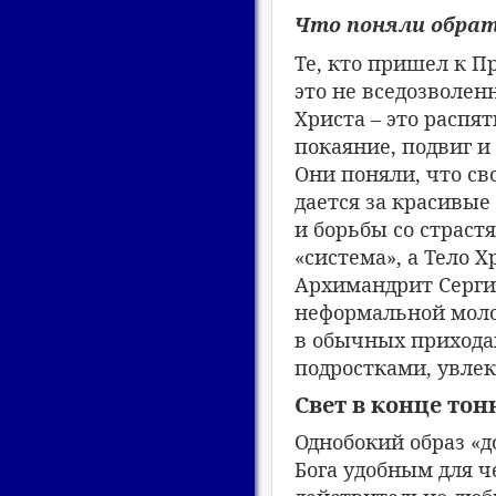
Что поняли обра
Те, кто пришел к П
это не вседозволен
Христа – это распят
покаяние, подвиг и 
Они поняли, что сво
дается за красивые
и борьбы со страстя
«система», а Тело 
Архимандрит Серги
неформальной моло
в обычных приходах
подростками, увле
Свет в конце то
Однобокий образ «д
Бога удобным для че