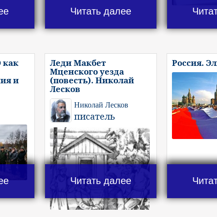
ее
Читать далее
Чита
 как
Леди Макбет
Россия. Э
Мценского уезда
ия и
(повесть). Николай
Лесков
Николай Лесков
писатель
ее
Читать далее
Чита