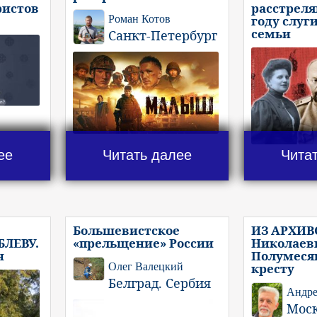
ристов
расстреля
Роман Котов
году слуг
семьи
Санкт-Петербург
ее
Читать далее
Чита
Большевистское
ИЗ АРХИВ
ЛЕВУ.
«прельщение» России
Николаеви
н
Полумеся
Олег Валецкий
кресту
Белград. Сербия
Андре
Мос