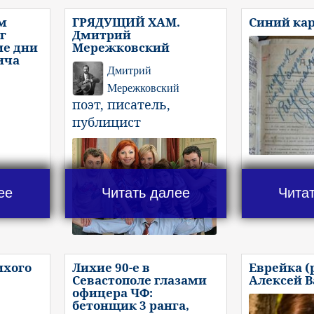
м
ГРЯДУЩИЙ ХАМ.
Синий ка
г
Дмитрий
ие дни
Мережковский
ича
Дмитрий
Мережковский
поэт, писатель,
публицист
ее
Читать далее
Чита
ихого
Лихие 90-е в
Еврейка (
Севастополе глазами
Алексей 
офицера ЧФ:
бетонщик 3 ранга,