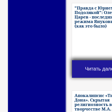
"Правда с Юрие
Подолякой": Оле
Царев - последн
режима Януков
(как это было)
Читать дал
Апокалипсис «Т
Дона». Скрытая
религиозность в
творчестве М.А.