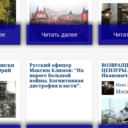
ее
Читать далее
Чита
писки
Русский офицер
ВОЗВРАЩ
Юрий
Максим Климов: "На
ЦЕНЗУРЫ.
пороге большой
Иванович
войны. Когнитивная
дистрофия власти".
Иван
Мос