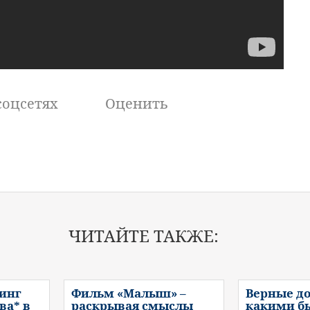
соцсетях
Оценить
ЧИТАЙТЕ ТАКЖЕ:
инг
Фильм «Малыш» –
Верные до
ва* в
раскрывая смыслы
какими б