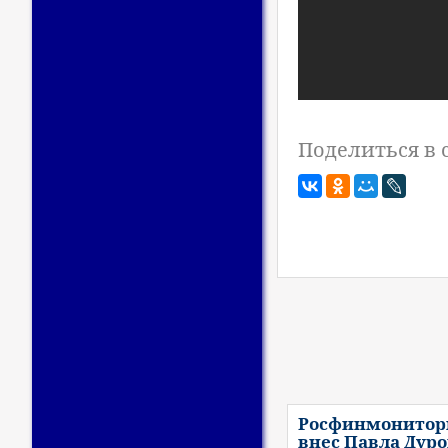
Поделиться в 
Росфинмонитор
внес Павла Дуро