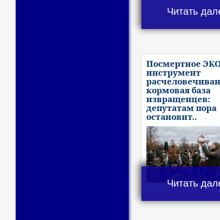
Читать дал
Посмертное ЭКО
инструмент
расчеловечиван
кормовая база
извращенцев:
депутатам пора
остановит..
Читать дал