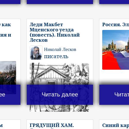
 как
Леди Макбет
Россия. Э
Мценского уезда
ия и
(повесть). Николай
Лесков
Николай Лесков
писатель
ее
Читать далее
Чита
м
ГРЯДУЩИЙ ХАМ.
Синий ка