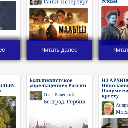
семьи
Санкт-Петербург
ее
Читать далее
Чита
Большевистское
ИЗ АРХИВ
ЛЕВУ.
«прельщение» России
Николаеви
н
Полумеся
Олег Валецкий
кресту
Белград. Сербия
Андре
Мос