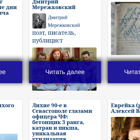
г
Дмитрий
ие дни
Мережковский
ича
Дмитрий
Мережковский
поэт, писатель,
публицист
ее
Читать далее
Чита
ихого
Лихие 90-е в
Еврейка (
Севастополе глазами
Алексей 
офицера ЧФ:
бетонщик 3 ранга,
катран и пикша,
уникальная
утилизация..