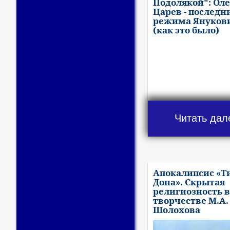
Подолякой": Оле
Царев - последн
режима Януков
(как это было)
Читать дал
Апокалипсис «Т
Дона». Скрытая
религиозность в
творчестве М.А.
Шолохова