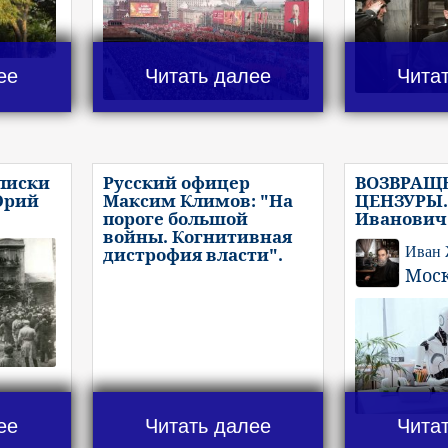
ее
Читать далее
Чита
писки
Русский офицер
ВОЗВРАЩ
Юрий
Максим Климов: "На
ЦЕНЗУРЫ.
пороге большой
Иванович
войны. Когнитивная
дистрофия власти".
Иван
Мос
ее
Читать далее
Чита