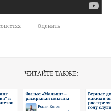
соцсетях
Оценить
ЧИТАЙТЕ ТАКЖЕ:
инг
Фильм «Малыш» –
Верные до
ва* в
раскрывая смыслы
какими б
ристов
расстреля
Роман Котов
году слуг