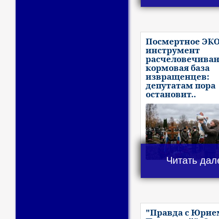
Посмертное ЭКО
инструмент
расчеловечиван
кормовая база
извращенцев:
депутатам пора
остановит..
Читать дал
"Правда с Юрие