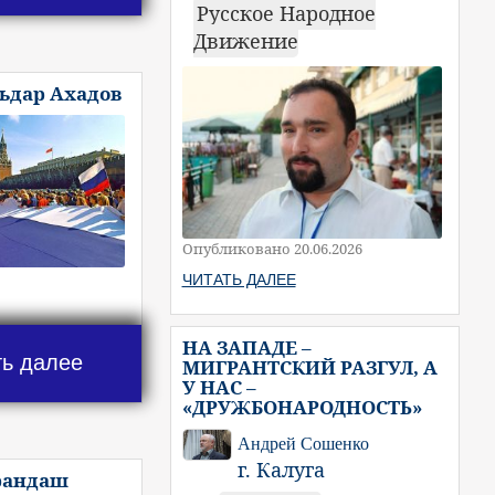
Русское Народное
Движение
льдар Ахадов
Опубликовано 20.06.2026
ЧИТАТЬ ДАЛЕЕ
НА ЗАПАДЕ –
ть далее
МИГРАНТСКИЙ РАЗГУЛ, А
У НАС –
«ДРУЖБОНАРОДНОСТЬ»
Андрей Сошенко
г. Калуга
рандаш