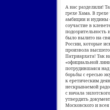
А нас разделили! Та
грехе Хама. В грехе
амбиции и иудины 
соучастие в клеве
подозрительность и
было вылито на св
России, которые ис
произвола высшего
Патриархата! Так н
«официальной лини
потрудившаяся над
борьбы с ересью эк
к еретическим деян
нескрываемой радо
с начала зилотског
утвердить докумен
Московского и всея