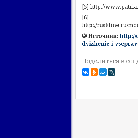
[5] http://www.patria
[6]
http://ruskline.ru/m
Источник:
http:/
dvizhenie-i-vseprav
Поделиться в соц