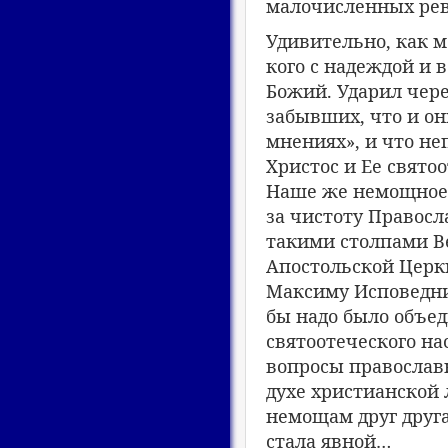
малочисленных рев
Удивительно, как м
кого с надеждой и 
Божий. Ударил чер
забывших, что и он
мнениях», и что н
Христос и Ее свято
Наше же немощное, 
за чистоту Правос
такими столпами Ве
Апостольской Церкв
Максиму Исповедни
бы надо было объед
святоотеческого на
вопросы православн
духе христианской 
немощам друг друга
стала явной…