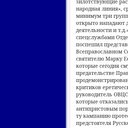
зилотствующие раск
народная линия», 
минимум три группы
открыто нападают д
деятельности и т.д.
спецслужбами Отде
поспешил представ
Всеправославном Со
святителю Марку Еф
которые сегодня с
предательстве Прав
продемонстрирован
критиков еретическ
руководитель ОВЦС
которые отказалис
антихристовым пор
ту кампанию протес
предстоятеля Русс