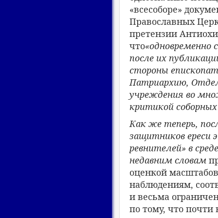
«всесоборе» докуме
Православных Церк
претензии Антиохи
что
«
одновременно 
после их публикац
стороны епископата
Патриархию, Отдел 
учреждения во мно
критикой соборных 
Как же теперь, пос
защитников ереси э
ревнителей» в сред
недавним словам
п
оценкой масштабов
наблюдениям, соот
и весьма ограничен
по тому, что почти