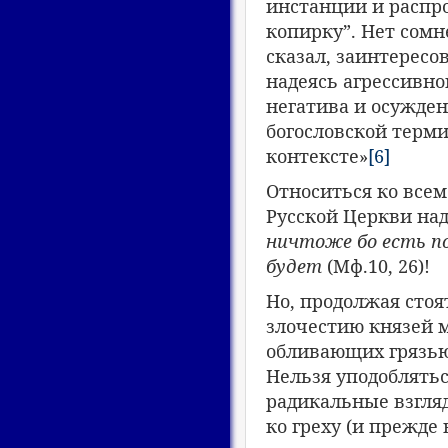
инстанции и распр
копирку”. Нет сомн
сказал, заинтересо
надеясь агрессивн
негатива и осужден
богословской терм
контексте»
[6]
Относиться ко все
Русской Церкви над
ничтоже бо есть по
будет
(Мф.10, 26)!
Но, продолжая стоя
злочестию князей 
обливающих грязью 
Нельзя уподоблятьс
радикальные взгляд
ко греху (и прежде 