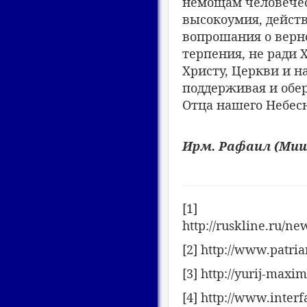
немощам человеческ
высокоумия, действ
вопрошания о верно
терпения, не ради 
Христу, Церкви и н
поддерживая и обер
Отца нашего Небесн
Ирм. Рафаил (Миши
[1]
http://ruskline.ru/n
[2] http://www.patria
[3] http://yurij-max
[4] http://www.inter