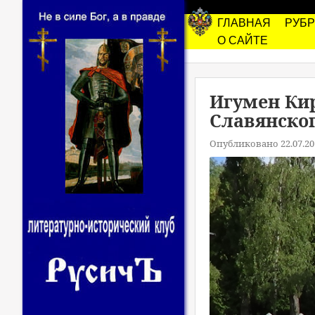
ГЛАВНАЯ
РУБ
О САЙТЕ
Игумен Кир
Славянског
Опубликовано 22.07.20