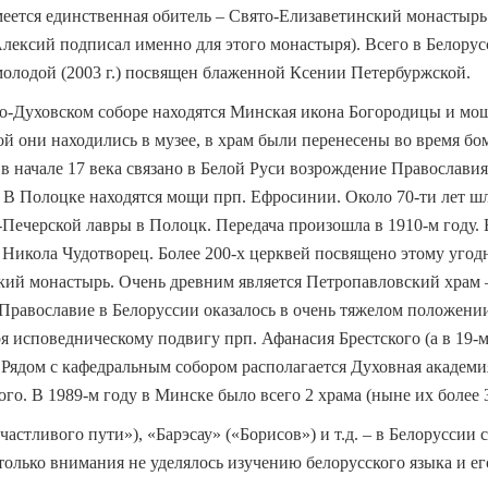
еется единственная обитель – Свято-Елизаветин
ский монастырь
лексий подписал именно для этого монастыря). Всего в Белорус
олодой (2003 г.) посвящен блаженной Ксении Петербуржской.
о-Духовском соборе находятся Минская икона Богородицы и мо
й они находились в музее, в храм были перенесены во время бо
в начале 17 века связано в Белой Руси возрождение Православия
В Полоцке находятся мощи прп. Ефросинии. Около 70-ти лет ш
-Печерской лавры в Полоцк. Передача произошла в 1910-м году.
. Никола Чудотворец. Более 200-х церквей посвящено этому уго
ий монастырь. Очень древним является Петропавловский храм –
а Православие в Белоруссии оказалось в очень тяжелом положени
я исповедническому подвигу прп. Афанасия Брестского (а в 19-м 
 Рядом с кафедральным собором располагается Духовная академи
ого. В 1989-м году в Минске было всего 2 храма (ныне их более 3
астливого пути»), «Барэсау» («Борисов») и т.д. – в Белоруссии
только внимания не уделялось изучению белорусского языка и 