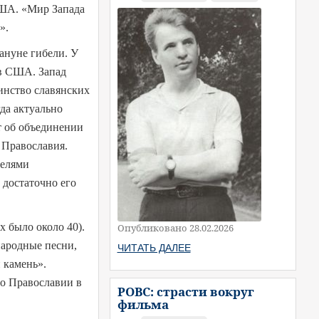
США. «Мир Запада
».
ануне гибели. У
 в США. Запад
шинство славянских
да актуально
т об объединении
т Православия.
телями
 достаточно его
х было около 40).
Опубликовано 28.02.2026
народные песни,
ЧИТАТЬ ДАЛЕЕ
 камень».
 о Православии в
РОВС: страсти вокруг
фильма