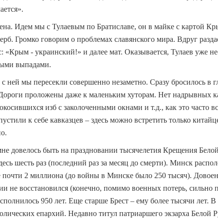
ается».
ена. Идем мы с Тулаевым по Братиславе, он в майке с картой К
ерб. Громко говорим о проблемах славянского мира. Вдруг разда
 «Крым - украинский!» и далее мат. Оказывается, Тулаев уже н
ными выпадами.
 с ней мы пересекли совершенно незаметно. Сразу бросилось в гл
. Дороги проложены даже к маленьким хуторам. Нет надрывных 
косившихся изб с заколоченными окнами и т.д., как это часто вс
устили к себе кавказцев – здесь можно встретить только китайце
о.
мне довелось быть на праздновании тысячелетия Крещения Белой
десь шесть раз (последний раз за месяц до смерти). Минск расп
е почти 2 миллиона (до войны в Минске было 250 тысяч). Довое
ии не восстановился (конечно, помимо военных потерь, сильно 
сполнилось 950 лет. Еще старше Брест – ему более тысячи лет. В
толических епархий. Недавно титул патриаршего экзарха Белой 