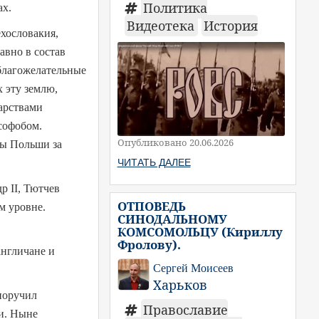
Политика
ах.
Видеотека
История
ехословакия,
авно в состав
благожелательные
 эту землю,
арствами
софобом.
Опубликовано 20.06.2026
лы Польши за
ЧИТАТЬ ДАЛЕЕ
др
II
, Тютчев
ОТПОВЕДЬ
м уровне.
СИНОДАЛЬНОМУ
КОМСОМОЛЬЦУ (Кириллу
Фролову).
англичане и
Сергей Моисеев
Харьков
поручил
Православие
ии. Ныне