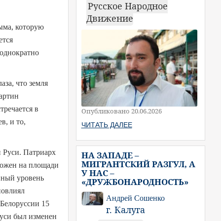
Русское Народное
Движение
рыма, которую
ется
еоднократно
аза, что земля
картин
тречается в
Опубликовано 20.06.2026
в, и то,
ЧИТАТЬ ДАЛЕЕ
 Руси. Патриарх
НА ЗАПАДЕ –
МИГРАНТСКИЙ РАЗГУЛ, А
оложен на площади
У НАС –
нный уровень
«ДРУЖБОНАРОДНОСТЬ»
повлиял
Андрей Сошенко
 Белоруссии 15
г. Калуга
Руси был изменен