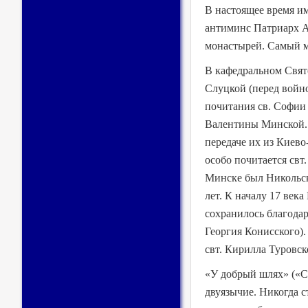
В настоящее время им
антиминс Патриарх А
монастырей. Самый м
В кафедральном Свят
Слуцкой (перед войно
почитания св. Софии 
Валентины Минской. 
передаче их из Киево
особо почитается свт
Минске был Никольск
лет. К началу 17 век
сохранилось благодар
Георгия Конисского).
свт. Кирилла Туровск
«У добрый шлях» («Сч
двуязычие. Никогда с