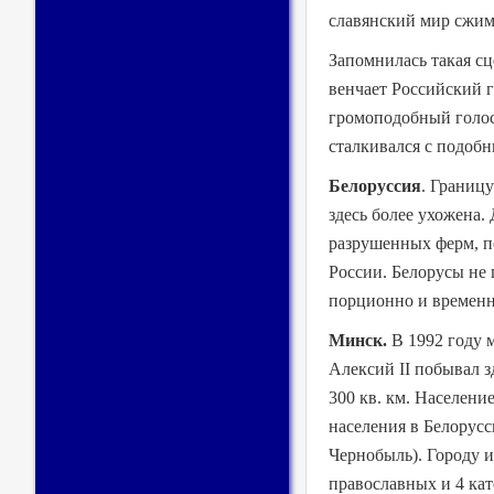
славянский мир сжим
Запомнилась такая сц
венчает Российский г
громоподобный голос:
сталкивался с подоб
Белоруссия
. Границу
здесь более ухожена
разрушенных ферм, по
России. Белорусы не п
порционно и временн
Минск.
В 1992 году 
Алексий II побывал з
300 кв. км. Населени
населения в Белорусс
Чернобыль). Городу и
православных и 4 ка