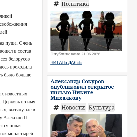
Политика
еликой
освобождения
лей.
ая пуща. Очень
вошел в состав
Опубликовано 21.06.2026
всех белорусов
ЧИТАТЬ ДАЛЕЕ
Здесь проходила
ть было больше
Александр Сокуров
опубликовал открытое
письмо Никите
ых известных
Михалкову
. Церковь во имя
Новости
Культура
ых, вытянутые в
у Алексию II.
ится новая
яток монастырей.