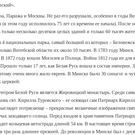
вский».
а, Парижа и Москвы. Не раз его разрушали, особенно в годы В
(в этом году исполнилось 75 лет со времени ее начала). После 
ь только несколько десятков целых зданий и только 60 тысяч жите
я 4 национальных парка, самый большой из которых – Беловежск
только Витебской области их около 10 тысяч. В 1783 году Минск 
В 1872 году вошли Могилев и Полоцк. Война 1812 года не для 
Прошло только 17 лет, как Белая Русь вошла в состав империи. 
оэтому очень много жило евреев. В Минске было 30 синагог и чу
 церквей.
нтром Белой Руси является Жировицкий монастырь. Среди сам
овь свт. Кирилла Туровского – ее освящал сам Патриарх Кирилл
выглядит потрясающе – прекрасные мозаичные изображения свят
чах заходящего солнца. Перед входом в храм памятник Патриарх
ит кольцевая автострада длиной 54 км. В настоящее время стро
 в три раза длиннее прежней. До революции в Минске был с дес