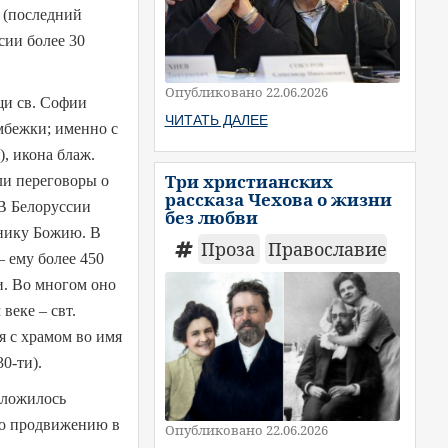
 (последний
сии более 30
Опубликовано 22.06.2026
щи св. Софии
ЧИТАТЬ ДАЛЕЕ
мбежки; именно с
), икона блаж.
Три христианских
ли переговоры о
рассказа Чехова о жизни
 В Белоруссии
без любви
днику Божию. В
Проза
Православие
 ему более 450
и. Во многом оно
веке – свт.
я с храмом во имя
0-ти).
 сложилось
его продвижению в
Опубликовано 22.06.2026