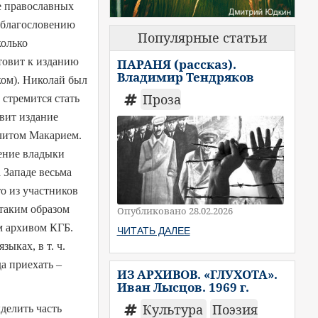
е православных
о благословению
Популярные статьи
колько
товит к изданию
ПАРАНЯ (рассказ).
Владимир Тендряков
ком). Николай был
Проза
 стремится стать
овит издание
олитом Макарием.
вение владыки
 Западе весьма
то из участников
 таким образом
Опубликовано 28.02.2026
м архивом КГБ.
ЧИТАТЬ ДАЛЕЕ
ыках, в т. ч.
а приехать –
ИЗ АРХИВОВ. «ГЛУХОТА».
Иван Лысцов. 1969 г.
Культура
Поэзия
делить часть