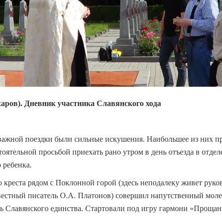
аров). Дневник участника Славянского хода
 важной поездки были сильные искушения. Наибольшее из них п
тоятельной просьбой приехать рано утром в день отъезда в отде
 ребенка.
 креста рядом с Поклонной горой (здесь неподалеку живет руко
вестный писатель О.А. Платонов) совершил напутственный моле
нь Славянского единства. Стартовали под игру гармони «Прощан