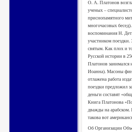
О. А. Платонов возг
ученых – специалисто
приснопамятного мит
многочасовых бесед)
воспоминания Н. Дет
участником поездки. 
святым. Как плох и т
Русской истории в 2
Платонов занимался 
Иоанна). Масоны фина
отлажена работа изда
поездки предложил за
деньги составят «общ
Книга Платонова «Поч
дважды на арабском. 
такова вот американс
Об Организации Объе