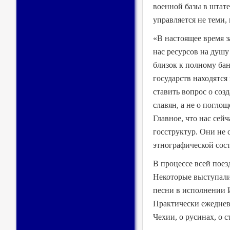
военной базы в штат
управляется не теми,
«В настоящее время з
нас ресурсов на душу
близок к полному бан
государств находятся
ставить вопрос о соз
славян, а не о погло
Главное, что нас сей
госструктур. Они не 
этнографической сос
В процессе всей поез
Некоторые выступали
песни в исполнении 
Практически ежеднев
Чехии, о русинах, о ст