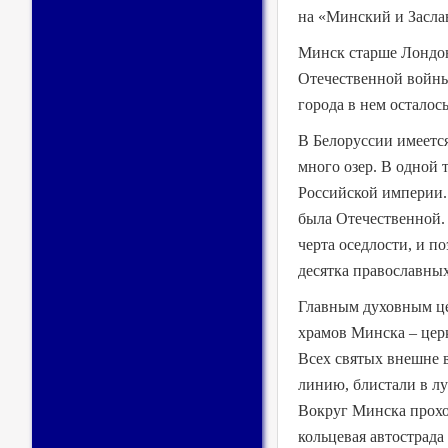
на «Минский и Засла
Минск старше Лондон
Отечественной войны 
города в нем осталос
В Белоруссии имеетс
много озер. В одной 
Российской империи. 
была Отечественной. 
черта оседлости, и п
десятка православных
Главным духовным це
храмов Минска – церк
Всех святых внешне 
линию, блистали в лу
Вокруг Минска проход
кольцевая автострада