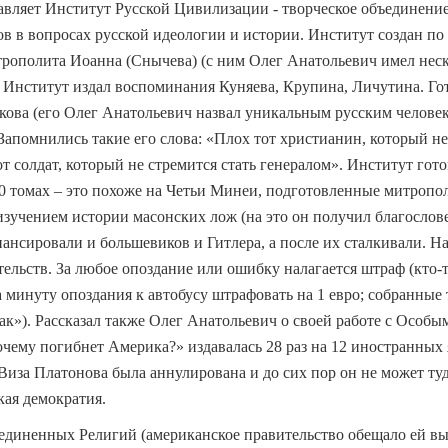
лавляет Институт Русской Цивилизации - творческое объединени
в в вопросах русской идеологии и истории. Институт создан п
рополита Иоанна (Снычева) (с ним Олег Анатольевич имел нес
. Институт издал воспоминания Куняева, Крупина, Личутина. Го
кова (его Олег Анатольевич назвал уникальным русским челове
Запомнились такие его слова: «Плох тот христианин, который не
от солдат, который не стремится стать генералом». Институт гот
50 томах – это похоже на Четьи Минеи, подготовленные митроп
изучением истории масонских лож (на это он получил благосло
нсировали и большевиков и Гитлера, а после их сталкивали. На
тельств. За любое опоздание или ошибку налагается штраф (кто-
 минуту опоздания к автобусу штрафовать на 1 евро; собранные
ак»). Рассказал также Олег Анатольевич о своей работе с Особы
ему погибнет Америка?» издавалась 28 раз на 12 иностранных яз
Виза Платонова была аннулирована и до сих пор он не может туд
кая демократия.
диненных Религий (американское правительство обещало ей вы