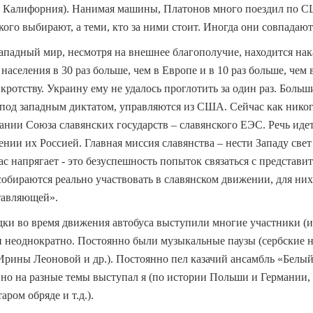
е Калифорния). Нанимая машины, Платонов много поездил по 
 кого выбирают, а теми, кто за ними стоит. Иногда они совпадают
ападный мир, несмотря на внешнее благополучие, находится нак
 населения в 30 раз больше, чем в Европе и в 10 раз больше, чем
кротству. Украину ему не удалось проглотить за один раз. Боль
 под западным диктатом, управляются из США. Сейчас как никог
дании Союза славянских государств – славянского ЕЭС. Речь иде
щении их Россией. Главная миссия славянства – нести Западу све
час напрягает - это безуспешность попыток связаться с представи
собираются реально участвовать в славянском движении, для них
тавляющей».
дки во время движения автобуса выступили многие участники (и
 неоднократно. Постоянно были музыкальные паузы (сербские 
Ирины Леоновой и др.). Постоянно пел казачий ансамбль «Белый
но на разные темы выступал я (по истории Польши и Германии,
аром обряде и т.д.).