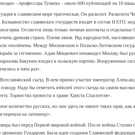
оездки – профессора Тулаева – около 600 публикаций на 10 язык
уация в славянском мире трагическая. Он расколот. Расколота Ч
 Большинство славянских государств входят в состав НАТО, нед
ерногория. Остаются лишь только личные контакты и отдельные 
чень древняя страна. Племя ляхов. Ряд народностей, населявших
ыли ополячены. Между Московским и Польско-Литовски
м госуд
 борьба за гегемонию. Адам Мицкевич ненавидел Москву, был ру
нархизма Бакунин входил в польскую партию. Вооруженные си
чились в пять раз».
 Всеславянский съезд. В нем принял участие император Алексан
 поводу. Надо бы отметить юбилей этого съезда на самом высоко
нту. Торжества провести в храме Христа Спасителя».
ое количество русских, но они здесь не имеют таких прав, как 
я перешла на латиницу».
о мира был перед Первой мировой войной. После войны Сталин 
е движение Гундарову. Была идея создания Славянской федерац