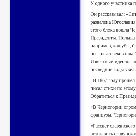
У одного участника п
Он рассказывал: «Сит
развалена Югославия.
этого блока вошла Ч
Президенты. Польша о
например, кошубы, б
несколько веков шла
Известный идеолог а
последние годы увели
«В 1867 году прошел
писал стихи по этому
Обратиться к Президе
«В Черногории огромн
французы. Черногори
«Рассвет славянског
возглавить славянско